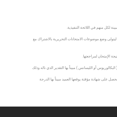
ة لكل منهم في اللائحة التنفيذية.
 ليتولى وضع موضوعات الامتحانات التحريرية بالاشتراك مع
ة الإمتحان لمراجعتها.
كالوريوس أو الليسانس ) مبيناً بها التقدير الذي ناله وذلك
 على شهادة مؤقتة يوقعها العميد مبيناً بها الدرجة