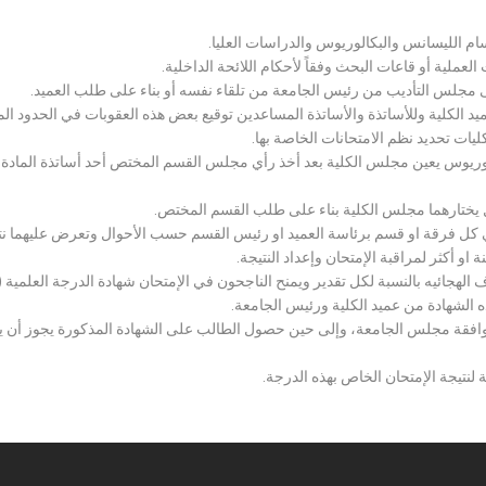
سام الليسانس والبكالوريوس والدراسات العليا.
ملية أو قاعات البحث وفقاً لأحكام اللائحة الداخلية.
لى مجلس التأديب من رئيس الجامعة من تلقاء نفسه أو بناء على طلب العميد.
 الكلية وللأساتذة والأساتذة المساعدين توقيع بعض هذه العقوبات في الحدود المبين
لكليات تحديد نظم الامتحانات الخاصة بها.
بكالوريوس يعين مجلس الكلية بعد أخذ رأي مجلس القسم المختص أحد أساتذة المادة
يختارهما مجلس الكلية بناء على طلب القسم المختص.
 كل فرقة او قسم برئاسة العميد او رئيس القسم حسب الأحوال وتعرض عليهما نتيج
و أكثر لمراقبة الإمتحان وإعداد النتيجة.
هجائيه بالنسبة لكل تقدير ويمنح الناجحون في الإمتحان شهادة الدرجة العلمية ( الب
ذه الشهادة من عميد الكلية ورئيس الجامعة.
افقة مجلس الجامعة، وإلى حين حصول الطالب على الشهادة المذكورة يجوز أن يحصل
 لنتيجة الإمتحان الخاص بهذه الدرجة.