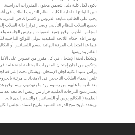
يكون لكل كلية دليل يتضمن محتوى المقررات الدراسية.
تبين اللوائح الداخلية للكليات نظام التدريب للطلاب في أق
يجب على الطالب متابعة الدروس والاشتراك في التمرينات الع
يخضع الطلاب للنظام التأديبي ويصدر قرار إحالة الطلاب إ
لمجلس التأديب توقيع جميع العقوبات ولرئيس الجامعة ولعميد
مع مراعاة أحكام اللائحة التنفيذية تتولى اللوائح الداخلية ل
فيما عدا امتحانات الفرقة النهائية بقسم الليسانس أو ال
القائم بتدريسها.
وتشكل لجنة الإمتحان في كل مقرر من عضوين على الأقل 
وتتكون من لجان إمتحان المقررات المختلفة لجنة عامة في
يرأس عميد الكلية لجان الإمتحان، ويشكل تحت إشرافه لجنة ا
تلعن اسماء الطلاب الناجحين فى الامتحانات مرتبة بالحروف ال
بعد تأدية ما عليهم من رسوم ورد ما بعهدتهم، ويتم توقيع ه
يصدر بمنح الدرجات العلمية قرار من رئيس الجامعة بعد مو
العلمية ( البكالوريوس أو الليسانس ) والتقدير الذي ناله.
ويتحدد تاريخ منح الدرجة العلمية بتاريخ اعتماد مجلس الكلية