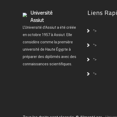
Liens Rap
Université
Assiut
L'Université d'Assiut a été créée
">
en octobre 1957 à Assiut. Elle
considère comme la première
">
université de Haute Égypte à
préparer des diplômés avec des
">
connaissances scientifiques.
">