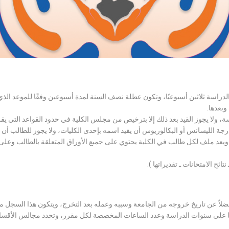
الدراسة ثلاثين أسبوعيًا، وتكون عطلة نصف السنة لمدة أسبوعين وفقًا للموعد ا
وبعدها.
اسة، ولا يجوز القيد بعد ذلك إلا بترخيص من مجلس الكلية في حدود القواعد التي ي
درجة الليسانس أو البكالوريوس أن يقيد اسمه بإحدى الكليات، ولا يجوز للطالب أن
، ويعد ملف لكل طالب في الكلية يحتوي على جميع الأوراق المتعلقة بالطالب وعلى
تائح الامتحانات ـ تقديراتها ).
لاً عن تاريخ خروجه من الجامعة وسببه وعمله بعد التخرج، ويتكون هذا السجل م
رراتها على سنوات الدراسة وعدد الساعات المخصصة لكل مقرر، وتحدد مجالس الأ