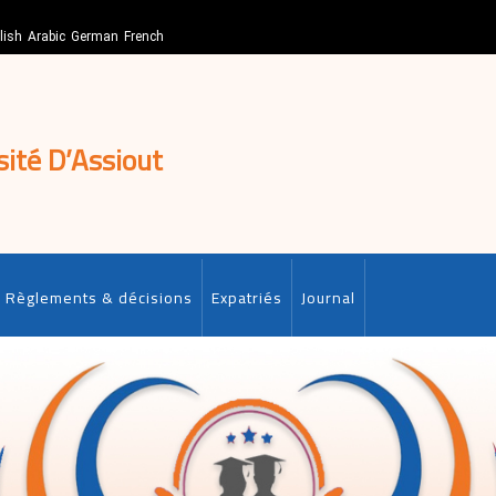
lish
Arabic
German
French
sité D’Assiout
Règlements & décisions
Expatriés
Journal