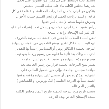
وتشكل لجنة الإمتحان في كل مقرر من عضوين على الأقل
يختارهما مجلس الكلية بناء على طلب القسم المختص.
وتتكون من لجان إمتحان المقررات المختلفة لجنة عامة في كل
فرقة او قسم برئاسة العميد او رئيس القسم حسب الأحوال
وتعرض عليهما نتيجة الإمتحان لمراجعتها.
يرأس عميد الكلية لجان الإمتحان، ويشكل تحت إشرافه لجنة او
أكثر لمراقبة الإمتحان وإعداد النتيجة.
تلعن اسماء الطلاب الناجحين فى الامتحانات مرتبة بالحروف
الهجائيه بالنسبة لكل تقدير ويمنح الناجحون في الإمتحان شهادة
الدرجة العلمية ( البكالوريوس أو الليسانس ) مبيناً بها التقدير
الذي ناله وذلك بعد تأدية ما عليهم من رسوم ورد ما بعهدتهم،
ويتم توقيع هذه الشهادة من عميد الكلية ورئيس الجامعة.
يصدر بمنح الدرجات العلمية قرار من رئيس الجامعة بعد
موافقة مجلس الجامعة، وإلى حين حصول الطالب على
الشهادة المذكورة يجوز أن يحصل على شهادة مؤقتة يوقعها
العميد مبيناً بها الدرجة العلمية ( البكالوريوس أو الليسانس )
والتقدير الذي ناله.
ويتحدد تاريخ منح الدرجة العلمية بتاريخ اعتماد مجلس الكلية
لنتيجة الإمتحان الخاص بهذه الدرجة.