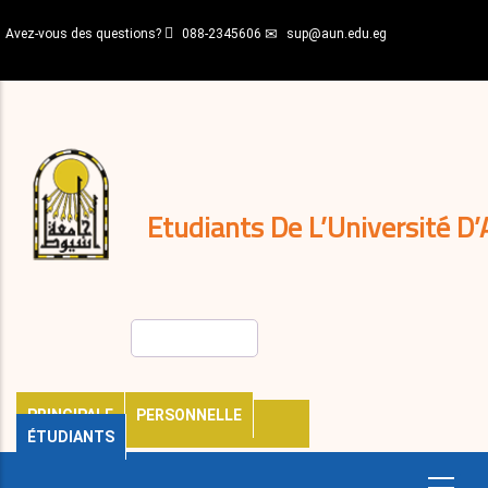
Aller
Avez-vous des questions?
088-2345606
sup@aun.edu.eg
au
contenu
N-
principal
Home
Règlements
&
décisions
Expatriés
Journal
Etudiants De L’Université D’
Rechercher
PRINCIPALE
PERSONNELLE
ÉTUDIANTS