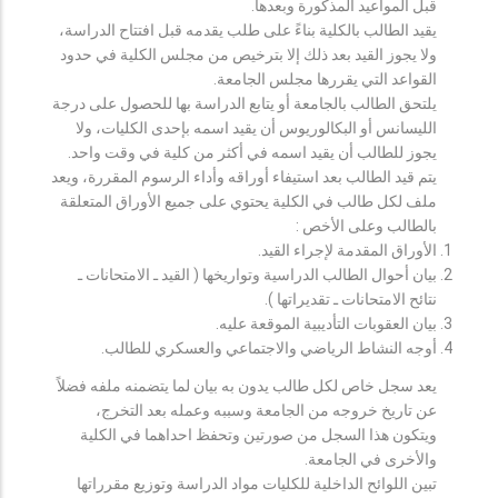
قبل المواعيد المذكورة وبعدها.
يقيد الطالب بالكلية بناءً على طلب يقدمه قبل افتتاح الدراسة،
ولا يجوز القيد بعد ذلك إلا بترخيص من مجلس الكلية في حدود
القواعد التي يقررها مجلس الجامعة.
يلتحق الطالب بالجامعة أو يتابع الدراسة بها للحصول على درجة
الليسانس أو البكالوريوس أن يقيد اسمه بإحدى الكليات، ولا
يجوز للطالب أن يقيد اسمه في أكثر من كلية في وقت واحد.
يتم قيد الطالب بعد استيفاء أوراقه وأداء الرسوم المقررة، ويعد
ملف لكل طالب في الكلية يحتوي على جميع الأوراق المتعلقة
بالطالب وعلى الأخص :
الأوراق المقدمة لإجراء القيد.
بيان أحوال الطالب الدراسية وتواريخها ( القيد ـ الامتحانات ـ
نتائح الامتحانات ـ تقديراتها ).
بيان العقوبات التأديبية الموقعة عليه.
أوجه النشاط الرياضي والاجتماعي والعسكري للطالب.
يعد سجل خاص لكل طالب يدون به بيان لما يتضمنه ملفه فضلاً
عن تاريخ خروجه من الجامعة وسببه وعمله بعد التخرج،
ويتكون هذا السجل من صورتين وتحفظ احداهما في الكلية
والأخرى في الجامعة.
تبين اللوائح الداخلية للكليات مواد الدراسة وتوزيع مقرراتها