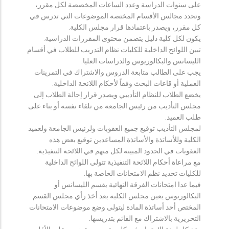
على سنوات الدراسة وعدد الساعات المخصصة لكل مقرر،
وتحدد مجالس الأقسام المختصة الموضوعات التي تدرس في
كل مقرر، ويصدر باعتمادها قرار مجلس الكلية.
يكون لكل كلية دليل يتضمن محتوى المقررات الدراسية.
تبين اللوائح الداخلية للكليات نظام التدريب للطلاب في أقسام
الليسانس والبكالوريوس والدراسات العليا.
يجب على الطالب متابعة الدروس والاشتراك في التمرينات
العملية أو قاعات البحث وفقاً لأحكام اللائحة الداخلية.
يخضع الطلاب للنظام التأديبي ويصدر قرار إحالة الطلاب إلى
مجلس التأديب من رئيس الجامعة من تلقاء نفسه أو بناء على
طلب العميد.
لمجلس التأديب توقيع جميع العقوبات ولرئيس الجامعة ولعميد
الكلية وللأساتذة والأساتذة المساعدين توقيع بعض هذه
العقوبات في الحدود المبينة لكل منهم في اللائحة التنفيذية.
مع مراعاة أحكام اللائحة التنفيذية تتولى اللوائح الداخلية
للكليات تحديد نظم الامتحانات الخاصة بها.
فيما عدا امتحانات الفرقة النهائية بقسم الليسانس أو
البكالوريوس يعين مجلس الكلية بعد أخذ رأي مجلس القسم
المختص أحد أساتذة المادة ليتولى وضع موضوعات الامتحانات
التحريرية بالاشتراك مع القائم بتدريسها.