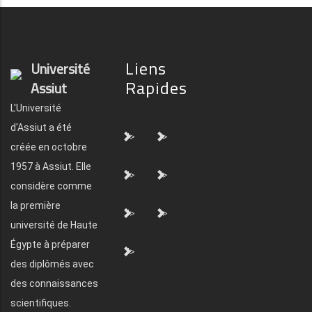
Liens
Université
Rapides
Assiut
L'Université
d'Assiut a été
">
">
créée en octobre
1957 à Assiut. Elle
">
">
considère comme
la première
">
">
université de Haute
Égypte à préparer
">
des diplômés avec
des connaissances
scientifiques.