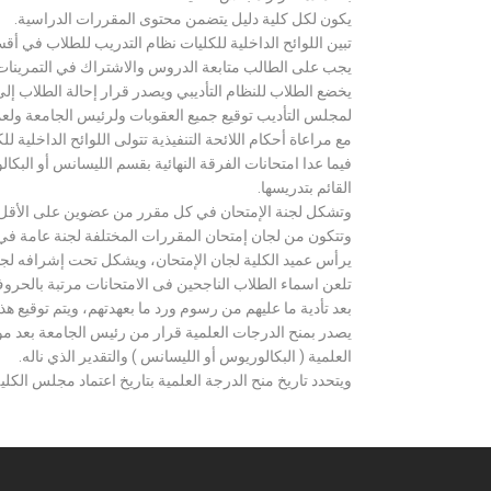
يكون لكل كلية دليل يتضمن محتوى المقررات الدراسية.
تبين اللوائح الداخلية للكليات نظام التدريب للطلاب في أق
يجب على الطالب متابعة الدروس والاشتراك في التمرينات الع
يخضع الطلاب للنظام التأديبي ويصدر قرار إحالة الطلاب إ
لمجلس التأديب توقيع جميع العقوبات ولرئيس الجامعة ولعميد
مع مراعاة أحكام اللائحة التنفيذية تتولى اللوائح الداخلية ل
فيما عدا امتحانات الفرقة النهائية بقسم الليسانس أو ال
القائم بتدريسها.
وتشكل لجنة الإمتحان في كل مقرر من عضوين على الأقل 
وتتكون من لجان إمتحان المقررات المختلفة لجنة عامة في
يرأس عميد الكلية لجان الإمتحان، ويشكل تحت إشرافه لجنة ا
تلعن اسماء الطلاب الناجحين فى الامتحانات مرتبة بالحروف ال
بعد تأدية ما عليهم من رسوم ورد ما بعهدتهم، ويتم توقيع ه
يصدر بمنح الدرجات العلمية قرار من رئيس الجامعة بعد مو
العلمية ( البكالوريوس أو الليسانس ) والتقدير الذي ناله.
ويتحدد تاريخ منح الدرجة العلمية بتاريخ اعتماد مجلس الكلية