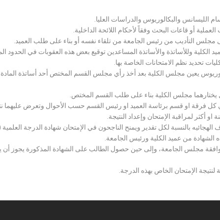
سام الليسانس والبكالوريوس والدراسات العليا.
ملية أو قاعات البحث وفقاً لأحكام اللائحة الداخلية.
لى مجلس التأديب من رئيس الجامعة من تلقاء نفسه أو بناء على طلب العميد.
 الكلية وللأساتذة والأساتذة المساعدين توقيع بعض هذه العقوبات في الحدود المبين
لكليات تحديد نظم الامتحانات الخاصة بها.
بكالوريوس يعين مجلس الكلية بعد أخذ رأي مجلس القسم المختص أحد أساتذة المادة
يختارهما مجلس الكلية بناء على طلب القسم المختص.
 كل فرقة او قسم برئاسة العميد او رئيس القسم حسب الأحوال وتعرض عليهما نتيج
و أكثر لمراقبة الإمتحان وإعداد النتيجة.
هجائيه بالنسبة لكل تقدير ويمنح الناجحون في الإمتحان شهادة الدرجة العلمية ( الب
ذه الشهادة من عميد الكلية ورئيس الجامعة.
افقة مجلس الجامعة، وإلى حين حصول الطالب على الشهادة المذكورة يجوز أن يحصل
 لنتيجة الإمتحان الخاص بهذه الدرجة.