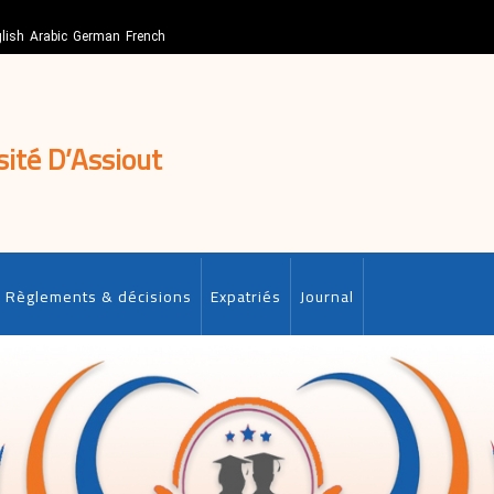
lish
Arabic
German
French
sité D’Assiout
Règlements & décisions
Expatriés
Journal