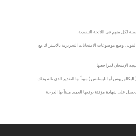
ة لكل منهم في اللائحة التنفيذية.
 ليتولى وضع موضوعات الامتحانات التحريرية بالاشتراك مع
ة الإمتحان لمراجعتها.
كالوريوس أو الليسانس ) مبيناً بها التقدير الذي ناله وذلك
 على شهادة مؤقتة يوقعها العميد مبيناً بها الدرجة