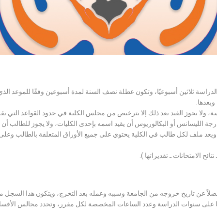
الدراسة ثلاثين أسبوعيًا، وتكون عطلة نصف السنة لمدة أسبوعين وفقًا للموعد ا
وبعدها.
اسة، ولا يجوز القيد بعد ذلك إلا بترخيص من مجلس الكلية في حدود القواعد التي ي
درجة الليسانس أو البكالوريوس أن يقيد اسمه بإحدى الكليات، ولا يجوز للطالب أن
، ويعد ملف لكل طالب في الكلية يحتوي على جميع الأوراق المتعلقة بالطالب وعلى
تائح الامتحانات ـ تقديراتها ).
لاً عن تاريخ خروجه من الجامعة وسببه وعمله بعد التخرج، ويتكون هذا السجل م
رراتها على سنوات الدراسة وعدد الساعات المخصصة لكل مقرر، وتحدد مجالس الأ