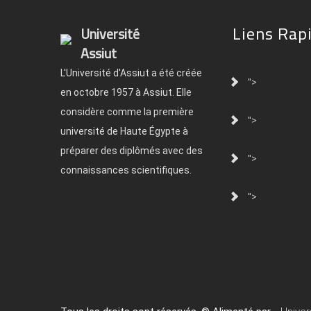
Liens Rap
Université
Assiut
L'Université d'Assiut a été créée
">
en octobre 1957 à Assiut. Elle
considère comme la première
">
université de Haute Égypte à
préparer des diplômés avec des
">
connaissances scientifiques.
">