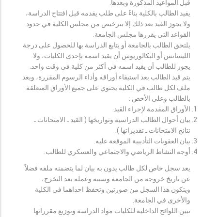
قبل المواعيد المذكورة وبعدها.
يقيد الطالب بالكلية بناءً على طلب يقدمه قبل افتتاح الدراسة،
ولا يجوز القيد بعد ذلك إلا بترخيص من مجلس الكلية في حدود
القواعد التي يقررها مجلس الجامعة.
يلتحق الطالب بالجامعة أو يتابع الدراسة بها للحصول على درجة
الليسانس أو البكالوريوس أن يقيد اسمه بإحدى الكليات، ولا
يجوز للطالب أن يقيد اسمه في أكثر من كلية في وقت واحد.
يتم قيد الطالب بعد استيفاء أوراقه وأداء الرسوم المقررة، ويعد
ملف لكل طالب في الكلية يحتوي على جميع الأوراق المتعلقة
بالطالب وعلى الأخص :
الأوراق المقدمة لإجراء القيد.
بيان أحوال الطالب الدراسية وتواريخها ( القيد ـ الامتحانات ـ
نتائح الامتحانات ـ تقديراتها ).
بيان العقوبات التأديبية الموقعة عليه.
أوجه النشاط الرياضي والاجتماعي والعسكري للطالب.
يعد سجل خاص لكل طالب يدون به بيان لما يتضمنه ملفه فضلاً
عن تاريخ خروجه من الجامعة وسببه وعمله بعد التخرج،
ويتكون هذا السجل من صورتين وتحفظ احداهما في الكلية
والأخرى في الجامعة.
تبين اللوائح الداخلية للكليات مواد الدراسة وتوزيع مقرراتها