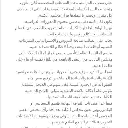
على سنوات الدراسة وعدد الساعات المخصصة لكل مقرر،
وتحدد مجالس الأقسام المختصة الموضوعات التي تدرس في
كل مقرر، ويصدر باعتمادها قرار مجلس الكلية.
يكون لكل كلية دليل يتضمن محتوى المقررات الدراسية.
تبين اللوائح الداخلية للكليات نظام التدريب للطلاب في أقسام
الليسانس والبكالوريوس والدراسات العليا.
يجب على الطالب متابعة الدروس والاشتراك في التمرينات
العملية أو قاعات البحث وفقاً لأحكام اللائحة الداخلية.
يخضع الطلاب للنظام التأديبي ويصدر قرار إحالة الطلاب إلى
مجلس التأديب من رئيس الجامعة من تلقاء نفسه أو بناء على
طلب العميد.
لمجلس التأديب توقيع جميع العقوبات ولرئيس الجامعة ولعميد
الكلية وللأساتذة والأساتذة المساعدين توقيع بعض هذه
العقوبات في الحدود المبينة لكل منهم في اللائحة التنفيذية.
مع مراعاة أحكام اللائحة التنفيذية تتولى اللوائح الداخلية
للكليات تحديد نظم الامتحانات الخاصة بها.
فيما عدا امتحانات الفرقة النهائية بقسم الليسانس أو
البكالوريوس يعين مجلس الكلية بعد أخذ رأي مجلس القسم
المختص أحد أساتذة المادة ليتولى وضع موضوعات الامتحانات
التحريرية بالاشتراك مع القائم بتدريسها.