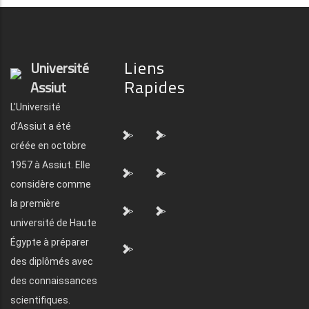
Liens
Université
Rapides
Assiut
L'Université
d'Assiut a été
">
">
créée en octobre
1957 à Assiut. Elle
">
">
considère comme
la première
">
">
université de Haute
Égypte à préparer
">
des diplômés avec
des connaissances
scientifiques.