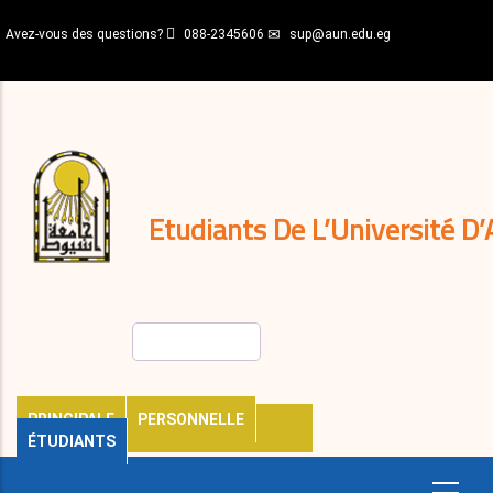
Aller
Avez-vous des questions?
088-2345606
sup@aun.edu.eg
au
contenu
N-
principal
Home
Règlements
&
décisions
Expatriés
Journal
Etudiants De L’Université D’
Rechercher
PRINCIPALE
PERSONNELLE
ÉTUDIANTS