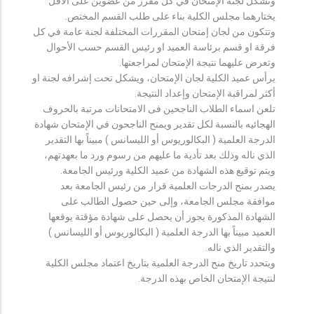
وتشكل لجنة الإمتحان في كل مقرر من عضوين على الأقل
يختارهما مجلس الكلية بناء على طلب القسم المختص.
وتتكون من لجان إمتحان المقررات المختلفة لجنة عامة في كل
فرقة او قسم برئاسة العميد او رئيس القسم حسب الأحوال
وتعرض عليهما نتيجة الإمتحان لمراجعتها.
يرأس عميد الكلية لجان الإمتحان، ويشكل تحت إشرافه لجنة او
أكثر لمراقبة الإمتحان وإعداد النتيجة.
تلعن اسماء الطلاب الناجحين فى الامتحانات مرتبة بالحروف
الهجائيه بالنسبة لكل تقدير ويمنح الناجحون في الإمتحان شهادة
الدرجة العلمية ( البكالوريوس أو الليسانس ) مبيناً بها التقدير
الذي ناله وذلك بعد تأدية ما عليهم من رسوم ورد ما بعهدتهم،
ويتم توقيع هذه الشهادة من عميد الكلية ورئيس الجامعة.
يصدر بمنح الدرجات العلمية قرار من رئيس الجامعة بعد
موافقة مجلس الجامعة، وإلى حين حصول الطالب على
الشهادة المذكورة يجوز أن يحصل على شهادة مؤقتة يوقعها
العميد مبيناً بها الدرجة العلمية ( البكالوريوس أو الليسانس )
والتقدير الذي ناله.
ويتحدد تاريخ منح الدرجة العلمية بتاريخ اعتماد مجلس الكلية
لنتيجة الإمتحان الخاص بهذه الدرجة.