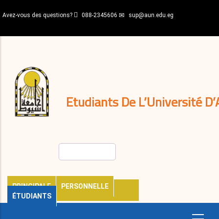
Aller
Avez-vous des questions?
088-2345606
sup@aun.edu.eg
au
contenu
N-
principal
Home
Règlements
&
décisions
Expatriés
Journal
Etudiants De L’Université D’
Rechercher
PRINCIPALE
PERSONNELLE
ÉTUDIANTS