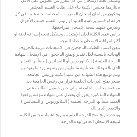
وتشكل لجنة الإمتحان في كل مقرر من عضوين على الأقل
يختارهما مجلس الكلية بناء على طلب القسم المختص.
وتتكون من لجان إمتحان المقررات المختلفة لجنة عامة في كل
فرقة او قسم برئاسة العميد او رئيس القسم حسب الأحوال
وتعرض عليهما نتيجة الإمتحان لمراجعتها.
يرأس عميد الكلية لجان الإمتحان، ويشكل تحت إشرافه لجنة او
أكثر لمراقبة الإمتحان وإعداد النتيجة.
تلعن اسماء الطلاب الناجحين فى الامتحانات مرتبة بالحروف
الهجائيه بالنسبة لكل تقدير ويمنح الناجحون في الإمتحان شهادة
الدرجة العلمية ( البكالوريوس أو الليسانس ) مبيناً بها التقدير
الذي ناله وذلك بعد تأدية ما عليهم من رسوم ورد ما بعهدتهم،
ويتم توقيع هذه الشهادة من عميد الكلية ورئيس الجامعة.
يصدر بمنح الدرجات العلمية قرار من رئيس الجامعة بعد
موافقة مجلس الجامعة، وإلى حين حصول الطالب على
الشهادة المذكورة يجوز أن يحصل على شهادة مؤقتة يوقعها
العميد مبيناً بها الدرجة العلمية ( البكالوريوس أو الليسانس )
والتقدير الذي ناله.
ويتحدد تاريخ منح الدرجة العلمية بتاريخ اعتماد مجلس الكلية
لنتيجة الإمتحان الخاص بهذه الدرجة.