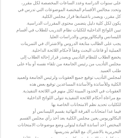
على سنوات الدراسة وعدد الساعات المخصصة لكل مقرر،
وتحدد مجالس الأقسام المختصة الموضوعات التي تدرس في
كل مقرر، ويصدر باعتمادها قرار مجلس الكلية.
يكون لكل كلية دليل يتضمن محتوى المقررات الدراسية.
تبين اللوائح الداخلية للكليات نظام التدريب للطلاب في أقسام
الليسانس والبكالوريوس والدراسات العليا.
يجب على الطالب متابعة الدروس والاشتراك في التمرينات
العملية أو قاعات البحث وفقاً لأحكام اللائحة الداخلية.
يخضع الطلاب للنظام التأديبي ويصدر قرار إحالة الطلاب إلى
مجلس التأديب من رئيس الجامعة من تلقاء نفسه أو بناء على
طلب العميد.
لمجلس التأديب توقيع جميع العقوبات ولرئيس الجامعة ولعميد
الكلية وللأساتذة والأساتذة المساعدين توقيع بعض هذه
العقوبات في الحدود المبينة لكل منهم في اللائحة التنفيذية.
مع مراعاة أحكام اللائحة التنفيذية تتولى اللوائح الداخلية
للكليات تحديد نظم الامتحانات الخاصة بها.
فيما عدا امتحانات الفرقة النهائية بقسم الليسانس أو
البكالوريوس يعين مجلس الكلية بعد أخذ رأي مجلس القسم
المختص أحد أساتذة المادة ليتولى وضع موضوعات الامتحانات
التحريرية بالاشتراك مع القائم بتدريسها.