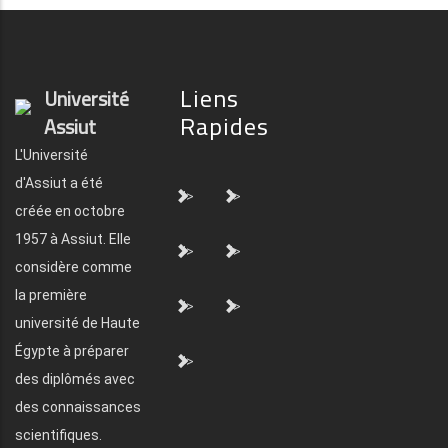
Liens
Université
Rapides
Assiut
L'Université
d'Assiut a été
">
">
créée en octobre
1957 à Assiut. Elle
">
">
considère comme
la première
">
">
université de Haute
Égypte à préparer
">
des diplômés avec
des connaissances
scientifiques.