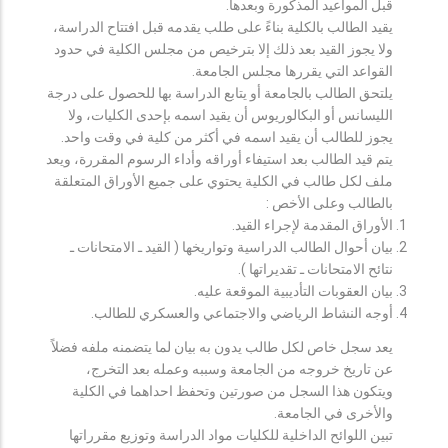
قبل المواعيد المذكورة وبعدها.
يقيد الطالب بالكلية بناءً على طلب يقدمه قبل افتتاح الدراسة،
ولا يجوز القيد بعد ذلك إلا بترخيص من مجلس الكلية في حدود
القواعد التي يقررها مجلس الجامعة.
يلتحق الطالب بالجامعة أو يتابع الدراسة بها للحصول على درجة
الليسانس أو البكالوريوس أن يقيد اسمه بإحدى الكليات، ولا
يجوز للطالب أن يقيد اسمه في أكثر من كلية في وقت واحد.
يتم قيد الطالب بعد استيفاء أوراقه وأداء الرسوم المقررة، ويعد
ملف لكل طالب في الكلية يحتوي على جميع الأوراق المتعلقة
بالطالب وعلى الأخص :
الأوراق المقدمة لإجراء القيد.
بيان أحوال الطالب الدراسية وتواريخها ( القيد ـ الامتحانات ـ
نتائح الامتحانات ـ تقديراتها ).
بيان العقوبات التأديبية الموقعة عليه.
أوجه النشاط الرياضي والاجتماعي والعسكري للطالب.
يعد سجل خاص لكل طالب يدون به بيان لما يتضمنه ملفه فضلاً
عن تاريخ خروجه من الجامعة وسببه وعمله بعد التخرج،
ويتكون هذا السجل من صورتين وتحفظ احداهما في الكلية
والأخرى في الجامعة.
تبين اللوائح الداخلية للكليات مواد الدراسة وتوزيع مقرراتها