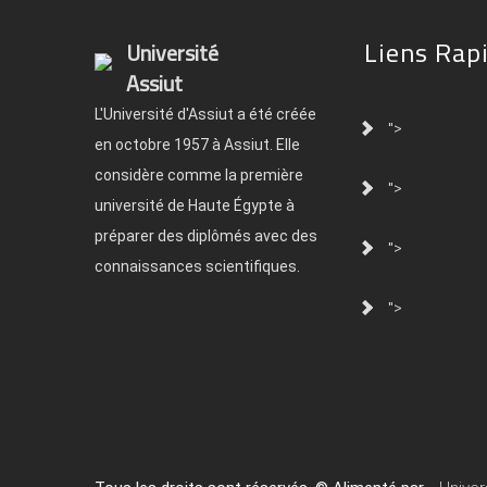
Liens Rap
Université
Assiut
L'Université d'Assiut a été créée
">
en octobre 1957 à Assiut. Elle
considère comme la première
">
université de Haute Égypte à
préparer des diplômés avec des
">
connaissances scientifiques.
">