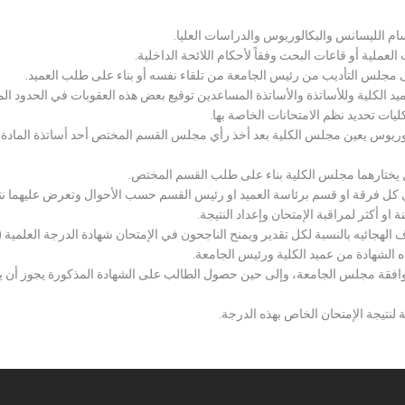
سام الليسانس والبكالوريوس والدراسات العليا.
ملية أو قاعات البحث وفقاً لأحكام اللائحة الداخلية.
لى مجلس التأديب من رئيس الجامعة من تلقاء نفسه أو بناء على طلب العميد.
 الكلية وللأساتذة والأساتذة المساعدين توقيع بعض هذه العقوبات في الحدود المبين
لكليات تحديد نظم الامتحانات الخاصة بها.
بكالوريوس يعين مجلس الكلية بعد أخذ رأي مجلس القسم المختص أحد أساتذة المادة
يختارهما مجلس الكلية بناء على طلب القسم المختص.
 كل فرقة او قسم برئاسة العميد او رئيس القسم حسب الأحوال وتعرض عليهما نتيج
و أكثر لمراقبة الإمتحان وإعداد النتيجة.
هجائيه بالنسبة لكل تقدير ويمنح الناجحون في الإمتحان شهادة الدرجة العلمية ( الب
ذه الشهادة من عميد الكلية ورئيس الجامعة.
افقة مجلس الجامعة، وإلى حين حصول الطالب على الشهادة المذكورة يجوز أن يحصل
 لنتيجة الإمتحان الخاص بهذه الدرجة.