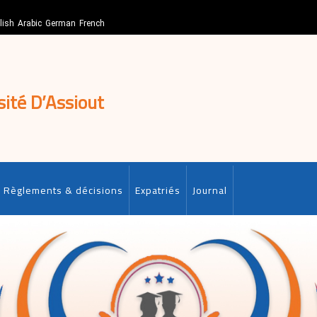
lish
Arabic
German
French
sité D’Assiout
Règlements & décisions
Expatriés
Journal