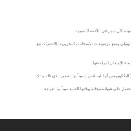
ة لكل منهم في اللائحة التنفيذية.
 ليتولى وضع موضوعات الامتحانات التحريرية بالاشتراك مع
ة الإمتحان لمراجعتها.
كالوريوس أو الليسانس ) مبيناً بها التقدير الذي ناله وذلك
 على شهادة مؤقتة يوقعها العميد مبيناً بها الدرجة