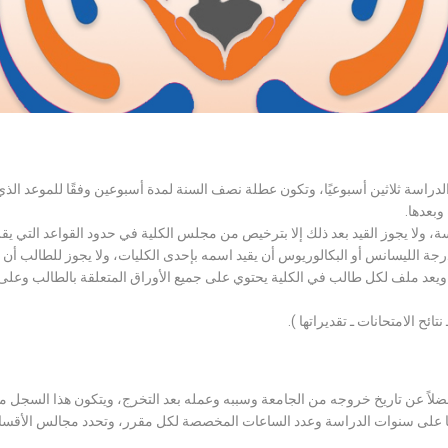
الدراسة ثلاثين أسبوعيًا، وتكون عطلة نصف السنة لمدة أسبوعين وفقًا للموعد ا
وبعدها.
اسة، ولا يجوز القيد بعد ذلك إلا بترخيص من مجلس الكلية في حدود القواعد التي ي
درجة الليسانس أو البكالوريوس أن يقيد اسمه بإحدى الكليات، ولا يجوز للطالب أن
، ويعد ملف لكل طالب في الكلية يحتوي على جميع الأوراق المتعلقة بالطالب وعلى
تائح الامتحانات ـ تقديراتها ).
لاً عن تاريخ خروجه من الجامعة وسببه وعمله بعد التخرج، ويتكون هذا السجل م
رراتها على سنوات الدراسة وعدد الساعات المخصصة لكل مقرر، وتحدد مجالس الأ