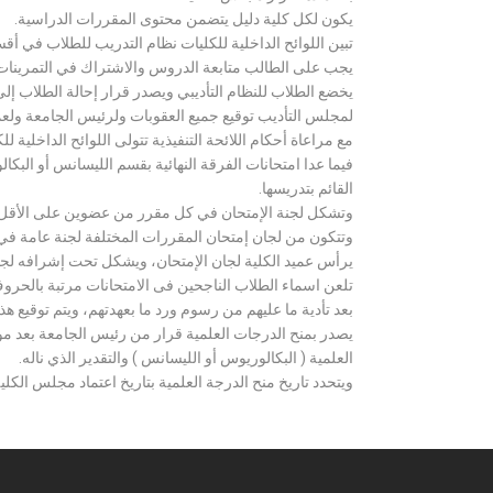
يكون لكل كلية دليل يتضمن محتوى المقررات الدراسية.
تبين اللوائح الداخلية للكليات نظام التدريب للطلاب في أق
يجب على الطالب متابعة الدروس والاشتراك في التمرينات الع
يخضع الطلاب للنظام التأديبي ويصدر قرار إحالة الطلاب إ
لمجلس التأديب توقيع جميع العقوبات ولرئيس الجامعة ولعميد
مع مراعاة أحكام اللائحة التنفيذية تتولى اللوائح الداخلية ل
فيما عدا امتحانات الفرقة النهائية بقسم الليسانس أو ال
القائم بتدريسها.
وتشكل لجنة الإمتحان في كل مقرر من عضوين على الأقل 
وتتكون من لجان إمتحان المقررات المختلفة لجنة عامة في
يرأس عميد الكلية لجان الإمتحان، ويشكل تحت إشرافه لجنة ا
تلعن اسماء الطلاب الناجحين فى الامتحانات مرتبة بالحروف ال
بعد تأدية ما عليهم من رسوم ورد ما بعهدتهم، ويتم توقيع ه
يصدر بمنح الدرجات العلمية قرار من رئيس الجامعة بعد مو
العلمية ( البكالوريوس أو الليسانس ) والتقدير الذي ناله.
ويتحدد تاريخ منح الدرجة العلمية بتاريخ اعتماد مجلس الكلية