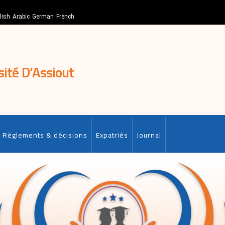
lish
Arabic
German
French
sité D’Assiout
Règlements & décisions
Expatriés
Journal