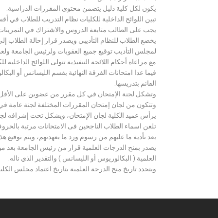
يكون لكل كلية دليل يتضمن محتوى المقررات الدراسية.
تبين اللوائح الداخلية للكليات نظام التدريب للطلاب في أق
يجب على الطالب متابعة الدروس والاشتراك في التمرينات الع
يخضع الطلاب للنظام التأديبي ويصدر قرار إحالة الطلاب إ
لمجلس التأديب توقيع جميع العقوبات ولرئيس الجامعة ولعميد
مع مراعاة أحكام اللائحة التنفيذية تتولى اللوائح الداخلية ل
فيما عدا امتحانات الفرقة النهائية بقسم الليسانس أو ال
القائم بتدريسها.
وتشكل لجنة الإمتحان في كل مقرر من عضوين على الأقل 
وتتكون من لجان إمتحان المقررات المختلفة لجنة عامة في
يرأس عميد الكلية لجان الإمتحان، ويشكل تحت إشرافه لجنة ا
تلعن اسماء الطلاب الناجحين فى الامتحانات مرتبة بالحروف ال
بعد تأدية ما عليهم من رسوم ورد ما بعهدتهم، ويتم توقيع ه
يصدر بمنح الدرجات العلمية قرار من رئيس الجامعة بعد مو
العلمية ( البكالوريوس أو الليسانس ) والتقدير الذي ناله.
ويتحدد تاريخ منح الدرجة العلمية بتاريخ اعتماد مجلس الكلية