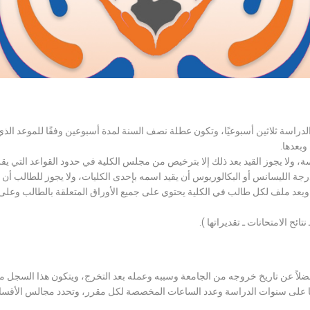
الدراسة ثلاثين أسبوعيًا، وتكون عطلة نصف السنة لمدة أسبوعين وفقًا للموعد ا
وبعدها.
اسة، ولا يجوز القيد بعد ذلك إلا بترخيص من مجلس الكلية في حدود القواعد التي ي
درجة الليسانس أو البكالوريوس أن يقيد اسمه بإحدى الكليات، ولا يجوز للطالب أن
، ويعد ملف لكل طالب في الكلية يحتوي على جميع الأوراق المتعلقة بالطالب وعلى
تائح الامتحانات ـ تقديراتها ).
لاً عن تاريخ خروجه من الجامعة وسببه وعمله بعد التخرج، ويتكون هذا السجل م
رراتها على سنوات الدراسة وعدد الساعات المخصصة لكل مقرر، وتحدد مجالس الأ