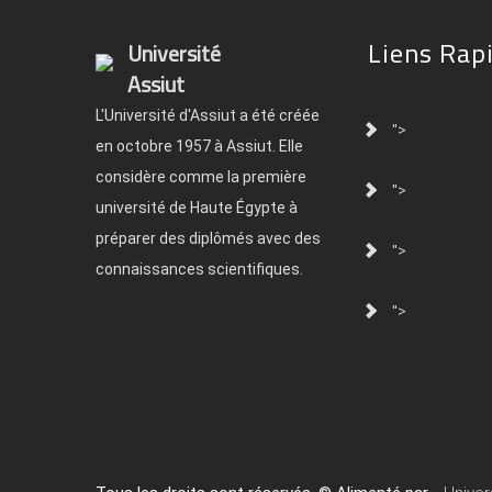
Liens Rap
Université
Assiut
L'Université d'Assiut a été créée
">
en octobre 1957 à Assiut. Elle
considère comme la première
">
université de Haute Égypte à
préparer des diplômés avec des
">
connaissances scientifiques.
">