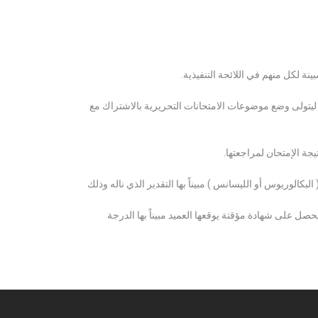
ة لكل منهم في اللائحة التنفيذية.
 ليتولى وضع موضوعات الامتحانات التحريرية بالاشتراك مع
ة الإمتحان لمراجعتها.
كالوريوس أو الليسانس ) مبيناً بها التقدير الذي ناله وذلك
 على شهادة مؤقتة يوقعها العميد مبيناً بها الدرجة