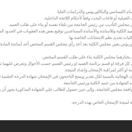
سام الليسانس والبكالوريوس والدراسات العليا.
ملية أو قاعات البحث وفقاً لأحكام اللائحة الداخلية.
لى مجلس التأديب من رئيس الجامعة من تلقاء نفسه أو بناء على طلب العميد.
 الكلية وللأساتذة والأساتذة المساعدين توقيع بعض هذه العقوبات في الحدود المبين
لكليات تحديد نظم الامتحانات الخاصة بها.
بكالوريوس يعين مجلس الكلية بعد أخذ رأي مجلس القسم المختص أحد أساتذة المادة
يختارهما مجلس الكلية بناء على طلب القسم المختص.
 كل فرقة او قسم برئاسة العميد او رئيس القسم حسب الأحوال وتعرض عليهما نتيج
و أكثر لمراقبة الإمتحان وإعداد النتيجة.
هجائيه بالنسبة لكل تقدير ويمنح الناجحون في الإمتحان شهادة الدرجة العلمية ( الب
ذه الشهادة من عميد الكلية ورئيس الجامعة.
افقة مجلس الجامعة، وإلى حين حصول الطالب على الشهادة المذكورة يجوز أن يحصل
 لنتيجة الإمتحان الخاص بهذه الدرجة.