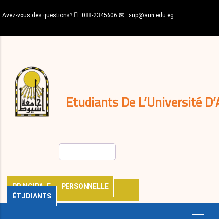
Aller
Avez-vous des questions?
088-2345606
sup@aun.edu.eg
au
contenu
N-
principal
Home
Règlements
&
décisions
Expatriés
Journal
Etudiants De L’Université D’
Rechercher
PRINCIPALE
PERSONNELLE
ÉTUDIANTS