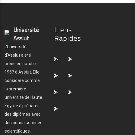
Liens
Université
Rapides
Assiut
L'Université
d'Assiut a été
">
">
créée en octobre
1957 à Assiut. Elle
">
">
considère comme
la première
">
">
université de Haute
Égypte à préparer
">
des diplômés avec
des connaissances
scientifiques.