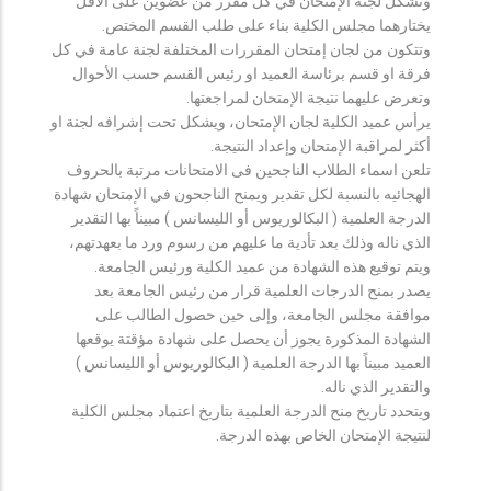
وتشكل لجنة الإمتحان في كل مقرر من عضوين على الأقل
يختارهما مجلس الكلية بناء على طلب القسم المختص.
وتتكون من لجان إمتحان المقررات المختلفة لجنة عامة في كل
فرقة او قسم برئاسة العميد او رئيس القسم حسب الأحوال
وتعرض عليهما نتيجة الإمتحان لمراجعتها.
يرأس عميد الكلية لجان الإمتحان، ويشكل تحت إشرافه لجنة او
أكثر لمراقبة الإمتحان وإعداد النتيجة.
تلعن اسماء الطلاب الناجحين فى الامتحانات مرتبة بالحروف
الهجائيه بالنسبة لكل تقدير ويمنح الناجحون في الإمتحان شهادة
الدرجة العلمية ( البكالوريوس أو الليسانس ) مبيناً بها التقدير
الذي ناله وذلك بعد تأدية ما عليهم من رسوم ورد ما بعهدتهم،
ويتم توقيع هذه الشهادة من عميد الكلية ورئيس الجامعة.
يصدر بمنح الدرجات العلمية قرار من رئيس الجامعة بعد
موافقة مجلس الجامعة، وإلى حين حصول الطالب على
الشهادة المذكورة يجوز أن يحصل على شهادة مؤقتة يوقعها
العميد مبيناً بها الدرجة العلمية ( البكالوريوس أو الليسانس )
والتقدير الذي ناله.
ويتحدد تاريخ منح الدرجة العلمية بتاريخ اعتماد مجلس الكلية
لنتيجة الإمتحان الخاص بهذه الدرجة.