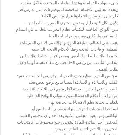
على سنوات الدراسة وعدد الساعات المخصصة لكل مقرر،
وتحدد مجالس الأقسام المختصة الموضوعات التي تدرس في
كل مقرر، ويصدر باعتمادها قرار مجلس الكلية.
يكون لكل كلية دليل يتضمن محتوى المقررات الدراسية.
تبين اللوائح الداخلية للكليات نظام التدريب للطلاب في أقسام
الليسانس والبكالوريوس والدراسات العليا.
يجب على الطالب متابعة الدروس والاشتراك في التمرينات
العملية أو قاعات البحث وفقاً لأحكام اللائحة الداخلية.
يخضع الطلاب للنظام التأديبي ويصدر قرار إحالة الطلاب إلى
مجلس التأديب من رئيس الجامعة من تلقاء نفسه أو بناء على
طلب العميد.
لمجلس التأديب توقيع جميع العقوبات ولرئيس الجامعة ولعميد
الكلية وللأساتذة والأساتذة المساعدين توقيع بعض هذه
العقوبات في الحدود المبينة لكل منهم في اللائحة التنفيذية.
مع مراعاة أحكام اللائحة التنفيذية تتولى اللوائح الداخلية
للكليات تحديد نظم الامتحانات الخاصة بها.
فيما عدا امتحانات الفرقة النهائية بقسم الليسانس أو
البكالوريوس يعين مجلس الكلية بعد أخذ رأي مجلس القسم
المختص أحد أساتذة المادة ليتولى وضع موضوعات الامتحانات
التحريرية بالاشتراك مع القائم بتدريسها.