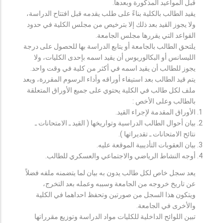
قبل المواعيد المذكورة وبعدها.
يقيد الطالب بالكلية بناءً على طلب يقدمه قبل افتتاح الدراسة،
ولا يجوز القيد بعد ذلك إلا بترخيص من مجلس الكلية في حدود
القواعد التي يقررها مجلس الجامعة.
يلتحق الطالب بالجامعة أو يتابع الدراسة بها للحصول على درجة
الليسانس أو البكالوريوس أن يقيد اسمه بإحدى الكليات، ولا
يجوز للطالب أن يقيد اسمه في أكثر من كلية في وقت واحد.
يتم قيد الطالب بعد استيفاء أوراقه وأداء الرسوم المقررة، ويعد
ملف لكل طالب في الكلية يحتوي على جميع الأوراق المتعلقة
بالطالب وعلى الأخص :
الأوراق المقدمة لإجراء القيد.
بيان أحوال الطالب الدراسية وتواريخها ( القيد ـ الامتحانات ـ
نتائح الامتحانات ـ تقديراتها ).
بيان العقوبات التأديبية الموقعة عليه.
أوجه النشاط الرياضي والاجتماعي والعسكري للطالب.
يعد سجل خاص لكل طالب يدون به بيان لما يتضمنه ملفه فضلاً
عن تاريخ خروجه من الجامعة وسببه وعمله بعد التخرج،
ويتكون هذا السجل من صورتين وتحفظ احداهما في الكلية
والأخرى في الجامعة.
تبين اللوائح الداخلية للكليات مواد الدراسة وتوزيع مقرراتها