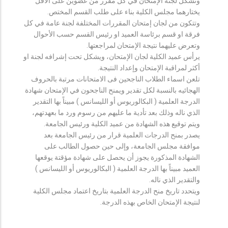
وتشكل لجنة الإمتحان في كل مقرر من عضوين على الأقل
يختارهما مجلس الكلية بناء على طلب القسم المختص.
وتتكون من لجان إمتحان المقررات المختلفة لجنة عامة في كل
فرقة او قسم برئاسة العميد او رئيس القسم حسب الأحوال
وتعرض عليهما نتيجة الإمتحان لمراجعتها.
يرأس عميد الكلية لجان الإمتحان، ويشكل تحت إشرافه لجنة او
أكثر لمراقبة الإمتحان وإعداد النتيجة.
تلعن اسماء الطلاب الناجحين فى الامتحانات مرتبة بالحروف
الهجائيه بالنسبة لكل تقدير ويمنح الناجحون في الإمتحان شهادة
الدرجة العلمية ( البكالوريوس أو الليسانس ) مبيناً بها التقدير
الذي ناله وذلك بعد تأدية ما عليهم من رسوم ورد ما بعهدتهم،
ويتم توقيع هذه الشهادة من عميد الكلية ورئيس الجامعة.
يصدر بمنح الدرجات العلمية قرار من رئيس الجامعة بعد
موافقة مجلس الجامعة، وإلى حين حصول الطالب على
الشهادة المذكورة يجوز أن يحصل على شهادة مؤقتة يوقعها
العميد مبيناً بها الدرجة العلمية ( البكالوريوس أو الليسانس )
والتقدير الذي ناله.
ويتحدد تاريخ منح الدرجة العلمية بتاريخ اعتماد مجلس الكلية
لنتيجة الإمتحان الخاص بهذه الدرجة.