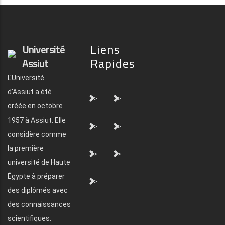
Liens
Université
Rapides
Assiut
L'Université
d'Assiut a été
">
">
créée en octobre
1957 à Assiut. Elle
">
">
considère comme
la première
">
">
université de Haute
Égypte à préparer
">
des diplômés avec
des connaissances
scientifiques.