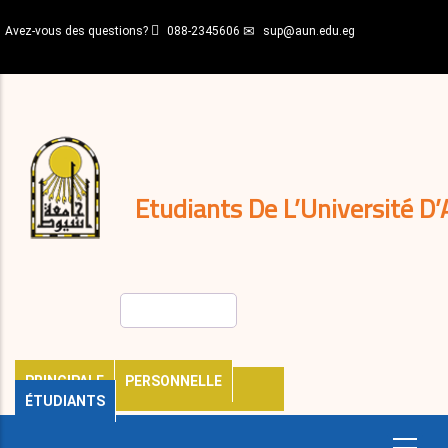
Aller
Avez-vous des questions?
088-2345606
sup@aun.edu.eg
au
contenu
N-
principal
Home
Règlements
&
décisions
Expatriés
Journal
Etudiants De L’Université D’
Rechercher
PRINCIPALE
PERSONNELLE
ÉTUDIANTS