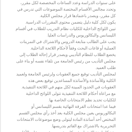
على سنوات الدراسة وعدد الساعات المخصصة لكل مقرر،
وتحدد مجالس الأقسام المختصة الموضوعات التي تدرس في
كل مقرر، ويصدر باعتمادها قرار مجلس الكلية.
يكون لكل كلية دليل يتضمن محتوى المقررات الدراسية.
تبين اللوائح الداخلية للكليات نظام التدريب للطلاب في أقسام
الليسانس والبكالوريوس والدراسات العليا.
يجب على الطالب متابعة الدروس والاشتراك في التمرينات
العملية أو قاعات البحث وفقاً لأحكام اللائحة الداخلية.
يخضع الطلاب للنظام التأديبي ويصدر قرار إحالة الطلاب إلى
مجلس التأديب من رئيس الجامعة من تلقاء نفسه أو بناء على
طلب العميد.
لمجلس التأديب توقيع جميع العقوبات ولرئيس الجامعة ولعميد
الكلية وللأساتذة والأساتذة المساعدين توقيع بعض هذه
العقوبات في الحدود المبينة لكل منهم في اللائحة التنفيذية.
مع مراعاة أحكام اللائحة التنفيذية تتولى اللوائح الداخلية
للكليات تحديد نظم الامتحانات الخاصة بها.
فيما عدا امتحانات الفرقة النهائية بقسم الليسانس أو
البكالوريوس يعين مجلس الكلية بعد أخذ رأي مجلس القسم
المختص أحد أساتذة المادة ليتولى وضع موضوعات الامتحانات
التحريرية بالاشتراك مع القائم بتدريسها.