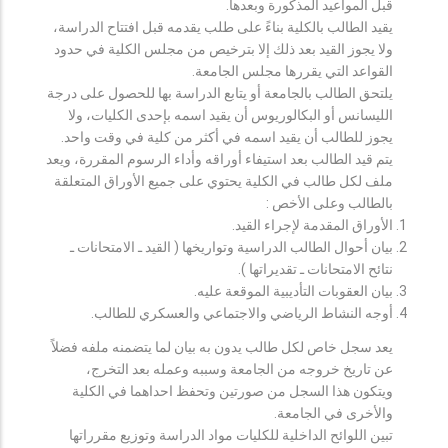
قبل المواعيد المذكورة وبعدها.
يقيد الطالب بالكلية بناءً على طلب يقدمه قبل افتتاح الدراسة،
ولا يجوز القيد بعد ذلك إلا بترخيص من مجلس الكلية في حدود
القواعد التي يقررها مجلس الجامعة.
يلتحق الطالب بالجامعة أو يتابع الدراسة بها للحصول على درجة
الليسانس أو البكالوريوس أن يقيد اسمه بإحدى الكليات، ولا
يجوز للطالب أن يقيد اسمه في أكثر من كلية في وقت واحد.
يتم قيد الطالب بعد استيفاء أوراقه وأداء الرسوم المقررة، ويعد
ملف لكل طالب في الكلية يحتوي على جميع الأوراق المتعلقة
بالطالب وعلى الأخص :
الأوراق المقدمة لإجراء القيد.
بيان أحوال الطالب الدراسية وتواريخها ( القيد ـ الامتحانات ـ
نتائح الامتحانات ـ تقديراتها ).
بيان العقوبات التأديبية الموقعة عليه.
أوجه النشاط الرياضي والاجتماعي والعسكري للطالب.
يعد سجل خاص لكل طالب يدون به بيان لما يتضمنه ملفه فضلاً
عن تاريخ خروجه من الجامعة وسببه وعمله بعد التخرج،
ويتكون هذا السجل من صورتين وتحفظ احداهما في الكلية
والأخرى في الجامعة.
تبين اللوائح الداخلية للكليات مواد الدراسة وتوزيع مقرراتها