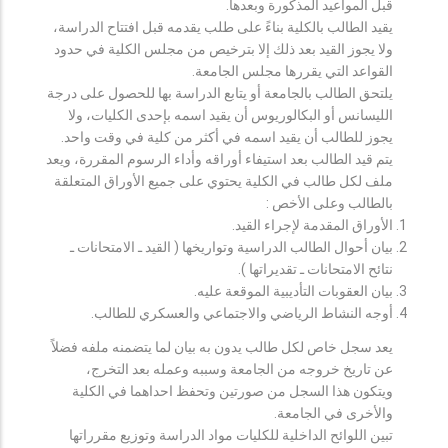
قبل المواعيد المذكورة وبعدها.
يقيد الطالب بالكلية بناءً على طلب يقدمه قبل افتتاح الدراسة،
ولا يجوز القيد بعد ذلك إلا بترخيص من مجلس الكلية في حدود
القواعد التي يقررها مجلس الجامعة.
يلتحق الطالب بالجامعة أو يتابع الدراسة بها للحصول على درجة
الليسانس أو البكالوريوس أن يقيد اسمه بإحدى الكليات، ولا
يجوز للطالب أن يقيد اسمه في أكثر من كلية في وقت واحد.
يتم قيد الطالب بعد استيفاء أوراقه وأداء الرسوم المقررة، ويعد
ملف لكل طالب في الكلية يحتوي على جميع الأوراق المتعلقة
بالطالب وعلى الأخص :
الأوراق المقدمة لإجراء القيد.
بيان أحوال الطالب الدراسية وتواريخها ( القيد ـ الامتحانات ـ
نتائح الامتحانات ـ تقديراتها ).
بيان العقوبات التأديبية الموقعة عليه.
أوجه النشاط الرياضي والاجتماعي والعسكري للطالب.
يعد سجل خاص لكل طالب يدون به بيان لما يتضمنه ملفه فضلاً
عن تاريخ خروجه من الجامعة وسببه وعمله بعد التخرج،
ويتكون هذا السجل من صورتين وتحفظ احداهما في الكلية
والأخرى في الجامعة.
تبين اللوائح الداخلية للكليات مواد الدراسة وتوزيع مقرراتها