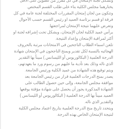
وتشكل لجنة الإمتحان في كل مقرر من عضوين على الأقل
يختارهما مجلس الكلية بناء على طلب القسم المختص.
وتتكون من لجان إمتحان المقررات المختلفة لجنة عامة في كل
فرقة او قسم برئاسة العميد او رئيس القسم حسب الأحوال
وتعرض عليهما نتيجة الإمتحان لمراجعتها.
يرأس عميد الكلية لجان الإمتحان، ويشكل تحت إشرافه لجنة او
أكثر لمراقبة الإمتحان وإعداد النتيجة.
تلعن اسماء الطلاب الناجحين فى الامتحانات مرتبة بالحروف
الهجائيه بالنسبة لكل تقدير ويمنح الناجحون في الإمتحان شهادة
الدرجة العلمية ( البكالوريوس أو الليسانس ) مبيناً بها التقدير
الذي ناله وذلك بعد تأدية ما عليهم من رسوم ورد ما بعهدتهم،
ويتم توقيع هذه الشهادة من عميد الكلية ورئيس الجامعة.
يصدر بمنح الدرجات العلمية قرار من رئيس الجامعة بعد
موافقة مجلس الجامعة، وإلى حين حصول الطالب على
الشهادة المذكورة يجوز أن يحصل على شهادة مؤقتة يوقعها
العميد مبيناً بها الدرجة العلمية ( البكالوريوس أو الليسانس )
والتقدير الذي ناله.
ويتحدد تاريخ منح الدرجة العلمية بتاريخ اعتماد مجلس الكلية
لنتيجة الإمتحان الخاص بهذه الدرجة.