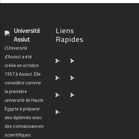
Liens
Université
Rapides
Assiut
L'Université
d'Assiut a été
">
">
créée en octobre
1957 à Assiut. Elle
">
">
considère comme
la première
">
">
université de Haute
Égypte à préparer
">
des diplômés avec
des connaissances
scientifiques.