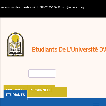
Aller
Avez-vous des questions?
088-2345606
sup@aun.edu.eg
au
contenu
N-
principal
Home
Règlements
&
décisions
Expatriés
Journal
Etudiants De L’Université D’
Rechercher
PRINCIPALE
PERSONNELLE
ÉTUDIANTS