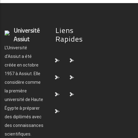
Liens
Université
Rapides
Assiut
L'Université
d'Assiut a été
">
">
créée en octobre
1957 à Assiut. Elle
">
">
considère comme
la première
">
">
université de Haute
Égypte à préparer
">
des diplômés avec
des connaissances
scientifiques.