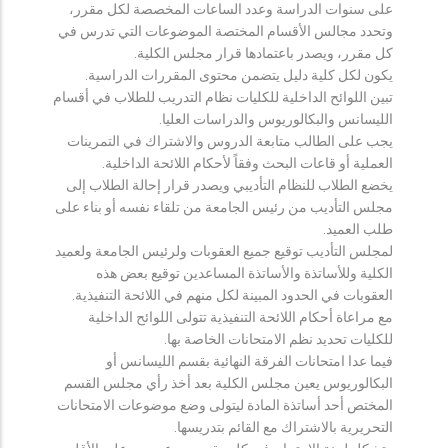
على سنوات الدراسة وعدد الساعات المخصصة لكل مقرر،
وتحدد مجالس الأقسام المختصة الموضوعات التي تدرس في
كل مقرر، ويصدر باعتمادها قرار مجلس الكلية.
يكون لكل كلية دليل يتضمن محتوى المقررات الدراسية.
تبين اللوائح الداخلية للكليات نظام التدريب للطلاب في أقسام
الليسانس والبكالوريوس والدراسات العليا.
يجب على الطالب متابعة الدروس والاشتراك في التمرينات
العملية أو قاعات البحث وفقاً لأحكام اللائحة الداخلية.
يخضع الطلاب للنظام التأديبي ويصدر قرار إحالة الطلاب إلى
مجلس التأديب من رئيس الجامعة من تلقاء نفسه أو بناء على
طلب العميد.
لمجلس التأديب توقيع جميع العقوبات ولرئيس الجامعة ولعميد
الكلية وللأساتذة والأساتذة المساعدين توقيع بعض هذه
العقوبات في الحدود المبينة لكل منهم في اللائحة التنفيذية.
مع مراعاة أحكام اللائحة التنفيذية تتولى اللوائح الداخلية
للكليات تحديد نظم الامتحانات الخاصة بها.
فيما عدا امتحانات الفرقة النهائية بقسم الليسانس أو
البكالوريوس يعين مجلس الكلية بعد أخذ رأي مجلس القسم
المختص أحد أساتذة المادة ليتولى وضع موضوعات الامتحانات
التحريرية بالاشتراك مع القائم بتدريسها.