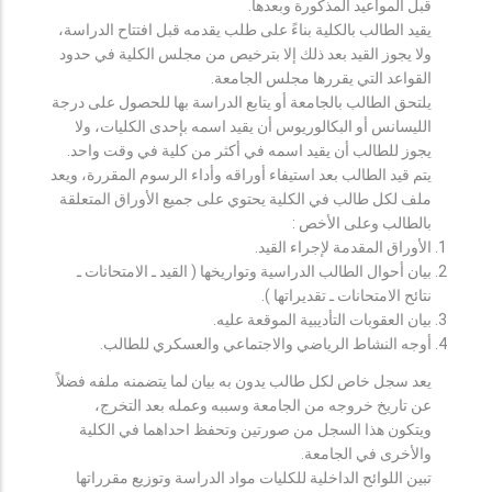
قبل المواعيد المذكورة وبعدها.
يقيد الطالب بالكلية بناءً على طلب يقدمه قبل افتتاح الدراسة،
ولا يجوز القيد بعد ذلك إلا بترخيص من مجلس الكلية في حدود
القواعد التي يقررها مجلس الجامعة.
يلتحق الطالب بالجامعة أو يتابع الدراسة بها للحصول على درجة
الليسانس أو البكالوريوس أن يقيد اسمه بإحدى الكليات، ولا
يجوز للطالب أن يقيد اسمه في أكثر من كلية في وقت واحد.
يتم قيد الطالب بعد استيفاء أوراقه وأداء الرسوم المقررة، ويعد
ملف لكل طالب في الكلية يحتوي على جميع الأوراق المتعلقة
بالطالب وعلى الأخص :
الأوراق المقدمة لإجراء القيد.
بيان أحوال الطالب الدراسية وتواريخها ( القيد ـ الامتحانات ـ
نتائح الامتحانات ـ تقديراتها ).
بيان العقوبات التأديبية الموقعة عليه.
أوجه النشاط الرياضي والاجتماعي والعسكري للطالب.
يعد سجل خاص لكل طالب يدون به بيان لما يتضمنه ملفه فضلاً
عن تاريخ خروجه من الجامعة وسببه وعمله بعد التخرج،
ويتكون هذا السجل من صورتين وتحفظ احداهما في الكلية
والأخرى في الجامعة.
تبين اللوائح الداخلية للكليات مواد الدراسة وتوزيع مقرراتها