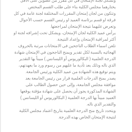
وتشكل لجنة الإمتحان في كل مقرر من عضوين على الأقل
يختارهما مجلس الكلية بناء على طلب القسم المختص.
وتتكون من لجان إمتحان المقررات المختلفة لجنة عامة في كل
فرقة او قسم برئاسة العميد او رئيس القسم حسب الأحوال
وتعرض عليهما نتيجة الإمتحان لمراجعتها.
يرأس عميد الكلية لجان الإمتحان، ويشكل تحت إشرافه لجنة او
أكثر لمراقبة الإمتحان وإعداد النتيجة.
تلعن اسماء الطلاب الناجحين فى الامتحانات مرتبة بالحروف
الهجائيه بالنسبة لكل تقدير ويمنح الناجحون في الإمتحان شهادة
الدرجة العلمية ( البكالوريوس أو الليسانس ) مبيناً بها التقدير
الذي ناله وذلك بعد تأدية ما عليهم من رسوم ورد ما بعهدتهم،
ويتم توقيع هذه الشهادة من عميد الكلية ورئيس الجامعة.
يصدر بمنح الدرجات العلمية قرار من رئيس الجامعة بعد
موافقة مجلس الجامعة، وإلى حين حصول الطالب على
الشهادة المذكورة يجوز أن يحصل على شهادة مؤقتة يوقعها
العميد مبيناً بها الدرجة العلمية ( البكالوريوس أو الليسانس )
والتقدير الذي ناله.
ويتحدد تاريخ منح الدرجة العلمية بتاريخ اعتماد مجلس الكلية
لنتيجة الإمتحان الخاص بهذه الدرجة.