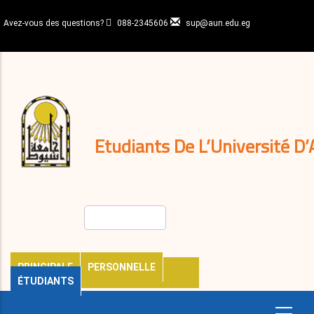
Aller
au
Avez-vous des questions?
088-2345606
sup@aun.edu.eg
contenu
N-
principal
Home
Règlements
&
décisions
Expatriés
Journal
Etudiants De L’Université D’
Rechercher
PRINCIPALE
PERSONNELLE
ÉTUDIANTS