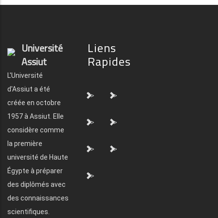
Liens
Université
Rapides
Assiut
L'Université
d'Assiut a été
">
">
créée en octobre
1957 à Assiut. Elle
">
">
considère comme
la première
">
">
université de Haute
Égypte à préparer
">
des diplômés avec
des connaissances
scientifiques.