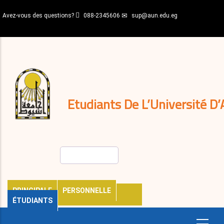
Aller
Avez-vous des questions?
088-2345606
sup@aun.edu.eg
au
contenu
N-
principal
Home
Règlements
&
décisions
Expatriés
Journal
Etudiants De L’Université D’
Rechercher
PRINCIPALE
PERSONNELLE
ÉTUDIANTS