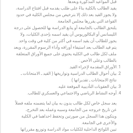
قبل المواعيد المذكورة وبعدها.
يقيد الطالب بالكلية بناءً على طلب يقدمه قبل افتتاح الدراسة،
ولا يجوز القيد بعد ذلك إلا بترخيص من مجلس الكلية في حدود
القواعد التي يقررها مجلس الجامعة.
يلتحق الطالب بالجامعة أو يتابع الدراسة بها للحصول على درجة
الليسانس أو البكالوريوس أن يقيد اسمه بإحدى الكليات، ولا
يجوز للطالب أن يقيد اسمه في أكثر من كلية في وقت واحد.
يتم قيد الطالب بعد استيفاء أوراقه وأداء الرسوم المقررة، ويعد
ملف لكل طالب في الكلية يحتوي على جميع الأوراق المتعلقة
بالطالب وعلى الأخص :
الأوراق المقدمة لإجراء القيد.
بيان أحوال الطالب الدراسية وتواريخها ( القيد ـ الامتحانات ـ
نتائح الامتحانات ـ تقديراتها ).
بيان العقوبات التأديبية الموقعة عليه.
أوجه النشاط الرياضي والاجتماعي والعسكري للطالب.
يعد سجل خاص لكل طالب يدون به بيان لما يتضمنه ملفه فضلاً
عن تاريخ خروجه من الجامعة وسببه وعمله بعد التخرج،
ويتكون هذا السجل من صورتين وتحفظ احداهما في الكلية
والأخرى في الجامعة.
تبين اللوائح الداخلية للكليات مواد الدراسة وتوزيع مقرراتها