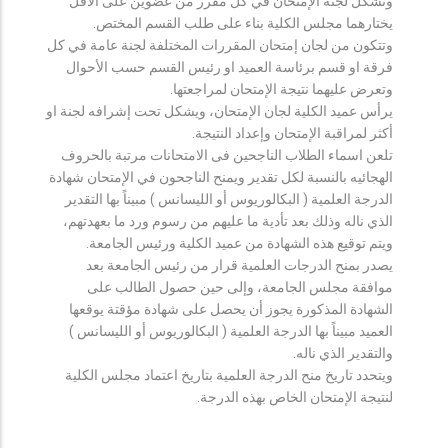
وتشكل لجنة الإمتحان في كل مقرر من عضوين على الأقل
يختارهما مجلس الكلية بناء على طلب القسم المختص.
وتتكون من لجان إمتحان المقررات المختلفة لجنة عامة في كل
فرقة او قسم برئاسة العميد او رئيس القسم حسب الأحوال
وتعرض عليهما نتيجة الإمتحان لمراجعتها.
يرأس عميد الكلية لجان الإمتحان، ويشكل تحت إشرافه لجنة او
أكثر لمراقبة الإمتحان وإعداد النتيجة.
تلعن اسماء الطلاب الناجحين فى الامتحانات مرتبة بالحروف
الهجائيه بالنسبة لكل تقدير ويمنح الناجحون في الإمتحان شهادة
الدرجة العلمية ( البكالوريوس أو الليسانس ) مبيناً بها التقدير
الذي ناله وذلك بعد تأدية ما عليهم من رسوم ورد ما بعهدتهم،
ويتم توقيع هذه الشهادة من عميد الكلية ورئيس الجامعة.
يصدر بمنح الدرجات العلمية قرار من رئيس الجامعة بعد
موافقة مجلس الجامعة، وإلى حين حصول الطالب على
الشهادة المذكورة يجوز أن يحصل على شهادة مؤقتة يوقعها
العميد مبيناً بها الدرجة العلمية ( البكالوريوس أو الليسانس )
والتقدير الذي ناله.
ويتحدد تاريخ منح الدرجة العلمية بتاريخ اعتماد مجلس الكلية
لنتيجة الإمتحان الخاص بهذه الدرجة.