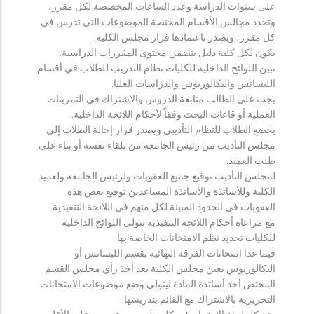
على سنوات الدراسة وعدد الساعات المخصصة لكل مقرر،
وتحدد مجالس الأقسام المختصة الموضوعات التي تدرس في
كل مقرر، ويصدر باعتمادها قرار مجلس الكلية.
يكون لكل كلية دليل يتضمن محتوى المقررات الدراسية.
تبين اللوائح الداخلية للكليات نظام التدريب للطلاب في أقسام
الليسانس والبكالوريوس والدراسات العليا.
يجب على الطالب متابعة الدروس والاشتراك في التمرينات
العملية أو قاعات البحث وفقاً لأحكام اللائحة الداخلية.
يخضع الطلاب للنظام التأديبي ويصدر قرار إحالة الطلاب إلى
مجلس التأديب من رئيس الجامعة من تلقاء نفسه أو بناء على
طلب العميد.
لمجلس التأديب توقيع جميع العقوبات ولرئيس الجامعة ولعميد
الكلية وللأساتذة والأساتذة المساعدين توقيع بعض هذه
العقوبات في الحدود المبينة لكل منهم في اللائحة التنفيذية.
مع مراعاة أحكام اللائحة التنفيذية تتولى اللوائح الداخلية
للكليات تحديد نظم الامتحانات الخاصة بها.
فيما عدا امتحانات الفرقة النهائية بقسم الليسانس أو
البكالوريوس يعين مجلس الكلية بعد أخذ رأي مجلس القسم
المختص أحد أساتذة المادة ليتولى وضع موضوعات الامتحانات
التحريرية بالاشتراك مع القائم بتدريسها.