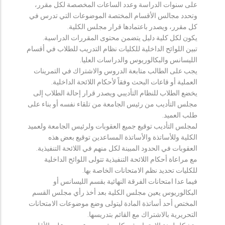
على سنوات الدراسة وعدد الساعات المخصصة لكل مقرر،
وتحدد مجالس الأقسام المختصة الموضوعات التي تدرس في
كل مقرر، ويصدر باعتمادها قرار مجلس الكلية.
يكون لكل كلية دليل يتضمن محتوى المقررات الدراسية.
تبين اللوائح الداخلية للكليات نظام التدريب للطلاب في أقسام
الليسانس والبكالوريوس والدراسات العليا.
يجب على الطالب متابعة الدروس والاشتراك في التمرينات
العملية أو قاعات البحث وفقاً لأحكام اللائحة الداخلية.
يخضع الطلاب للنظام التأديبي ويصدر قرار إحالة الطلاب إلى
مجلس التأديب من رئيس الجامعة من تلقاء نفسه أو بناء على
طلب العميد.
لمجلس التأديب توقيع جميع العقوبات ولرئيس الجامعة ولعميد
الكلية وللأساتذة والأساتذة المساعدين توقيع بعض هذه
العقوبات في الحدود المبينة لكل منهم في اللائحة التنفيذية.
مع مراعاة أحكام اللائحة التنفيذية تتولى اللوائح الداخلية
للكليات تحديد نظم الامتحانات الخاصة بها.
فيما عدا امتحانات الفرقة النهائية بقسم الليسانس أو
البكالوريوس يعين مجلس الكلية بعد أخذ رأي مجلس القسم
المختص أحد أساتذة المادة ليتولى وضع موضوعات الامتحانات
التحريرية بالاشتراك مع القائم بتدريسها.