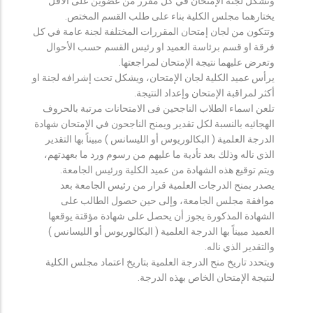
وتشكل لجنة الإمتحان في كل مقرر من عضوين على الأقل
يختارهما مجلس الكلية بناء على طلب القسم المختص.
وتتكون من لجان إمتحان المقررات المختلفة لجنة عامة في كل
فرقة او قسم برئاسة العميد او رئيس القسم حسب الأحوال
وتعرض عليهما نتيجة الإمتحان لمراجعتها.
يرأس عميد الكلية لجان الإمتحان، ويشكل تحت إشرافه لجنة او
أكثر لمراقبة الإمتحان وإعداد النتيجة.
تلعن اسماء الطلاب الناجحين فى الامتحانات مرتبة بالحروف
الهجائيه بالنسبة لكل تقدير ويمنح الناجحون في الإمتحان شهادة
الدرجة العلمية ( البكالوريوس أو الليسانس ) مبيناً بها التقدير
الذي ناله وذلك بعد تأدية ما عليهم من رسوم ورد ما بعهدتهم،
ويتم توقيع هذه الشهادة من عميد الكلية ورئيس الجامعة.
يصدر بمنح الدرجات العلمية قرار من رئيس الجامعة بعد
موافقة مجلس الجامعة، وإلى حين حصول الطالب على
الشهادة المذكورة يجوز أن يحصل على شهادة مؤقتة يوقعها
العميد مبيناً بها الدرجة العلمية ( البكالوريوس أو الليسانس )
والتقدير الذي ناله.
ويتحدد تاريخ منح الدرجة العلمية بتاريخ اعتماد مجلس الكلية
لنتيجة الإمتحان الخاص بهذه الدرجة.