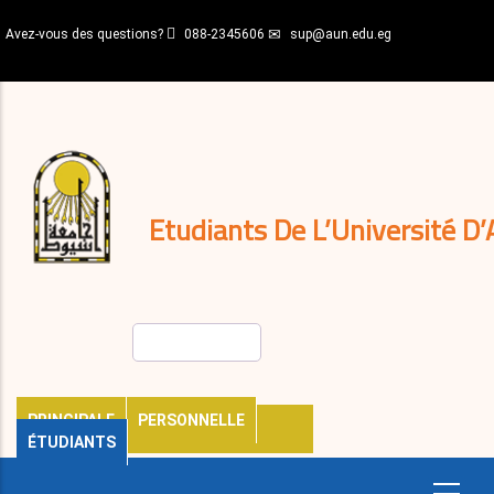
Aller
Avez-vous des questions?
088-2345606
sup@aun.edu.eg
au
contenu
N-
principal
Home
Règlements
&
décisions
Expatriés
Journal
Etudiants De L’Université D’
Rechercher
PRINCIPALE
PERSONNELLE
ÉTUDIANTS