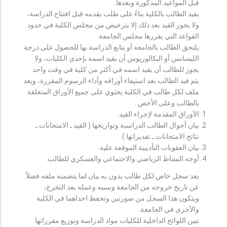
قبل المواعيد المذكورة وبعدها.
يقيد الطالب بالكلية بناءً على طلب يقدمه قبل افتتاح الدراسة،
ولا يجوز القيد بعد ذلك إلا بترخيص من مجلس الكلية في حدود
القواعد التي يقررها مجلس الجامعة.
يلتحق الطالب بالجامعة أو يتابع الدراسة بها للحصول على درجة
الليسانس أو البكالوريوس أن يقيد اسمه بإحدى الكليات، ولا
يجوز للطالب أن يقيد اسمه في أكثر من كلية في وقت واحد.
يتم قيد الطالب بعد استيفاء أوراقه وأداء الرسوم المقررة، ويعد
ملف لكل طالب في الكلية يحتوي على جميع الأوراق المتعلقة
بالطالب وعلى الأخص :
الأوراق المقدمة لإجراء القيد.
بيان أحوال الطالب الدراسية وتواريخها ( القيد ـ الامتحانات ـ
نتائح الامتحانات ـ تقديراتها ).
بيان العقوبات التأديبية الموقعة عليه.
أوجه النشاط الرياضي والاجتماعي والعسكري للطالب.
يعد سجل خاص لكل طالب يدون به بيان لما يتضمنه ملفه فضلاً
عن تاريخ خروجه من الجامعة وسببه وعمله بعد التخرج،
ويتكون هذا السجل من صورتين وتحفظ احداهما في الكلية
والأخرى في الجامعة.
تبين اللوائح الداخلية للكليات مواد الدراسة وتوزيع مقرراتها