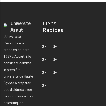
Liens
Université
Rapides
Assiut
L'Université
d'Assiut a été
">
">
créée en octobre
1957 à Assiut. Elle
">
">
considère comme
la première
">
">
université de Haute
Égypte à préparer
">
des diplômés avec
des connaissances
scientifiques.