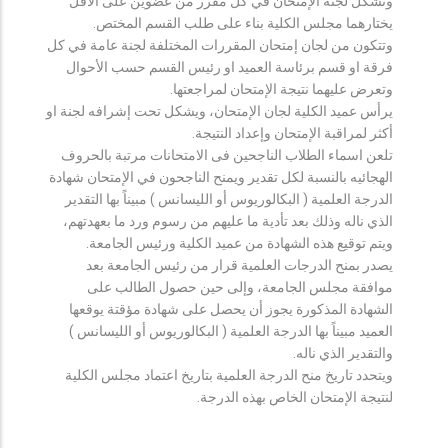
وتشكل لجنة الإمتحان في كل مقرر من عضوين على الأقل
يختارهما مجلس الكلية بناء على طلب القسم المختص.
وتتكون من لجان إمتحان المقررات المختلفة لجنة عامة في كل
فرقة او قسم برئاسة العميد او رئيس القسم حسب الأحوال
وتعرض عليهما نتيجة الإمتحان لمراجعتها.
يرأس عميد الكلية لجان الإمتحان، ويشكل تحت إشرافه لجنة او
أكثر لمراقبة الإمتحان وإعداد النتيجة.
تلعن اسماء الطلاب الناجحين فى الامتحانات مرتبة بالحروف
الهجائيه بالنسبة لكل تقدير ويمنح الناجحون في الإمتحان شهادة
الدرجة العلمية ( البكالوريوس أو الليسانس ) مبيناً بها التقدير
الذي ناله وذلك بعد تأدية ما عليهم من رسوم ورد ما بعهدتهم،
ويتم توقيع هذه الشهادة من عميد الكلية ورئيس الجامعة.
يصدر بمنح الدرجات العلمية قرار من رئيس الجامعة بعد
موافقة مجلس الجامعة، وإلى حين حصول الطالب على
الشهادة المذكورة يجوز أن يحصل على شهادة مؤقتة يوقعها
العميد مبيناً بها الدرجة العلمية ( البكالوريوس أو الليسانس )
والتقدير الذي ناله.
ويتحدد تاريخ منح الدرجة العلمية بتاريخ اعتماد مجلس الكلية
لنتيجة الإمتحان الخاص بهذه الدرجة.