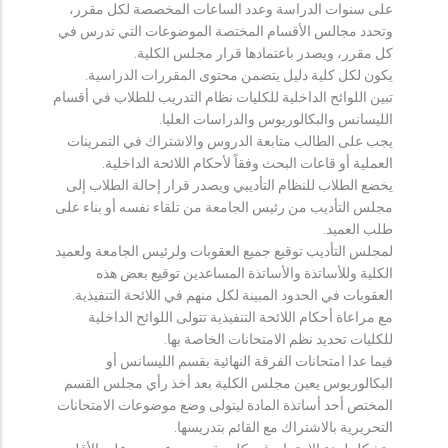
على سنوات الدراسة وعدد الساعات المخصصة لكل مقرر،
وتحدد مجالس الأقسام المختصة الموضوعات التي تدرس في
كل مقرر، ويصدر باعتمادها قرار مجلس الكلية.
يكون لكل كلية دليل يتضمن محتوى المقررات الدراسية.
تبين اللوائح الداخلية للكليات نظام التدريب للطلاب في أقسام
الليسانس والبكالوريوس والدراسات العليا.
يجب على الطالب متابعة الدروس والاشتراك في التمرينات
العملية أو قاعات البحث وفقاً لأحكام اللائحة الداخلية.
يخضع الطلاب للنظام التأديبي ويصدر قرار إحالة الطلاب إلى
مجلس التأديب من رئيس الجامعة من تلقاء نفسه أو بناء على
طلب العميد.
لمجلس التأديب توقيع جميع العقوبات ولرئيس الجامعة ولعميد
الكلية وللأساتذة والأساتذة المساعدين توقيع بعض هذه
العقوبات في الحدود المبينة لكل منهم في اللائحة التنفيذية.
مع مراعاة أحكام اللائحة التنفيذية تتولى اللوائح الداخلية
للكليات تحديد نظم الامتحانات الخاصة بها.
فيما عدا امتحانات الفرقة النهائية بقسم الليسانس أو
البكالوريوس يعين مجلس الكلية بعد أخذ رأي مجلس القسم
المختص أحد أساتذة المادة ليتولى وضع موضوعات الامتحانات
التحريرية بالاشتراك مع القائم بتدريسها.