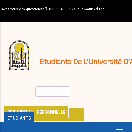
Aller
Avez-vous des questions?
088-2345606
sup@aun.edu.eg
au
contenu
N-
principal
Home
Règlements
&
décisions
Expatriés
Journal
Etudiants De L’Université D’
Rechercher
PRINCIPALE
PERSONNELLE
ÉTUDIANTS