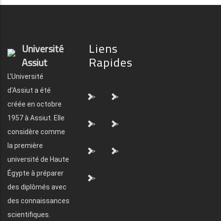
Liens
Université
Rapides
Assiut
L'Université
d'Assiut a été
">
">
créée en octobre
1957 à Assiut. Elle
">
">
considère comme
la première
">
">
université de Haute
Égypte à préparer
">
des diplômés avec
des connaissances
scientifiques.