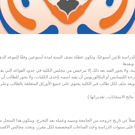
الدراسة ثلاثين أسبوعيًا، وتكون عطلة نصف السنة لمدة أسبوعين وفقًا للموعد ا
وبعدها.
اسة، ولا يجوز القيد بعد ذلك إلا بترخيص من مجلس الكلية في حدود القواعد التي ي
درجة الليسانس أو البكالوريوس أن يقيد اسمه بإحدى الكليات، ولا يجوز للطالب أن
، ويعد ملف لكل طالب في الكلية يحتوي على جميع الأوراق المتعلقة بالطالب وعلى
تائح الامتحانات ـ تقديراتها ).
لاً عن تاريخ خروجه من الجامعة وسببه وعمله بعد التخرج، ويتكون هذا السجل م
رراتها على سنوات الدراسة وعدد الساعات المخصصة لكل مقرر، وتحدد مجالس الأ