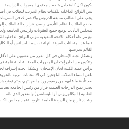
يكون لكل كلية دليل يتضمن محتوى المقررات الدراسية.
تبين اللوائح الداخلية للكليات نظام التدريب للطلاب في أق
يجب على الطالب متابعة الدروس والاشتراك في التمرينات الع
يخضع الطلاب للنظام التأديبي ويصدر قرار إحالة الطلاب إ
لمجلس التأديب توقيع جميع العقوبات ولرئيس الجامعة ولعميد
مع مراعاة أحكام اللائحة التنفيذية تتولى اللوائح الداخلية ل
فيما عدا امتحانات الفرقة النهائية بقسم الليسانس أو ال
القائم بتدريسها.
وتشكل لجنة الإمتحان في كل مقرر من عضوين على الأقل 
وتتكون من لجان إمتحان المقررات المختلفة لجنة عامة في
يرأس عميد الكلية لجان الإمتحان، ويشكل تحت إشرافه لجنة ا
تلعن اسماء الطلاب الناجحين فى الامتحانات مرتبة بالحروف ال
بعد تأدية ما عليهم من رسوم ورد ما بعهدتهم، ويتم توقيع ه
يصدر بمنح الدرجات العلمية قرار من رئيس الجامعة بعد مو
العلمية ( البكالوريوس أو الليسانس ) والتقدير الذي ناله.
ويتحدد تاريخ منح الدرجة العلمية بتاريخ اعتماد مجلس الكلية