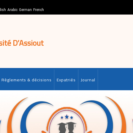
lish
Arabic
German
French
sité D’Assiout
Règlements & décisions
Expatriés
Journal