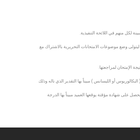
ة لكل منهم في اللائحة التنفيذية.
 ليتولى وضع موضوعات الامتحانات التحريرية بالاشتراك مع
ة الإمتحان لمراجعتها.
كالوريوس أو الليسانس ) مبيناً بها التقدير الذي ناله وذلك
 على شهادة مؤقتة يوقعها العميد مبيناً بها الدرجة