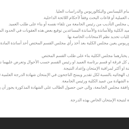
سام الليسانس والبكالوريوس والدراسات العليا.
ملية أو قاعات البحث وفقاً لأحكام اللائحة الداخلية.
لى مجلس التأديب من رئيس الجامعة من تلقاء نفسه أو بناء على طلب العميد.
 الكلية وللأساتذة والأساتذة المساعدين توقيع بعض هذه العقوبات في الحدود المبين
لكليات تحديد نظم الامتحانات الخاصة بها.
بكالوريوس يعين مجلس الكلية بعد أخذ رأي مجلس القسم المختص أحد أساتذة المادة
يختارهما مجلس الكلية بناء على طلب القسم المختص.
 كل فرقة او قسم برئاسة العميد او رئيس القسم حسب الأحوال وتعرض عليهما نتيج
و أكثر لمراقبة الإمتحان وإعداد النتيجة.
هجائيه بالنسبة لكل تقدير ويمنح الناجحون في الإمتحان شهادة الدرجة العلمية ( الب
ذه الشهادة من عميد الكلية ورئيس الجامعة.
افقة مجلس الجامعة، وإلى حين حصول الطالب على الشهادة المذكورة يجوز أن يحصل
 لنتيجة الإمتحان الخاص بهذه الدرجة.