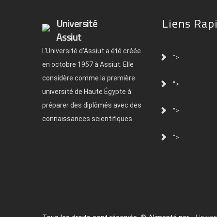
Liens Rap
Université
Assiut
L'Université d'Assiut a été créée
">
en octobre 1957 à Assiut. Elle
considère comme la première
">
université de Haute Égypte à
préparer des diplômés avec des
">
connaissances scientifiques.
">