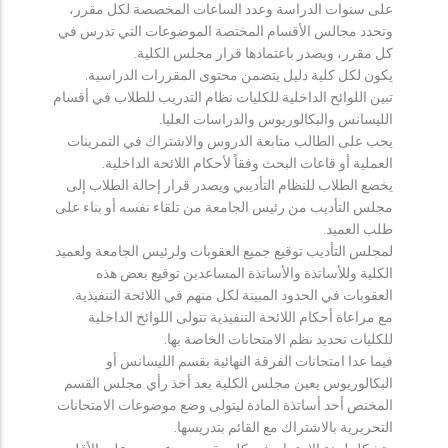
على سنوات الدراسة وعدد الساعات المخصصة لكل مقرر،
وتحدد مجالس الأقسام المختصة الموضوعات التي تدرس في
كل مقرر، ويصدر باعتمادها قرار مجلس الكلية.
يكون لكل كلية دليل يتضمن محتوى المقررات الدراسية.
تبين اللوائح الداخلية للكليات نظام التدريب للطلاب في أقسام
الليسانس والبكالوريوس والدراسات العليا.
يجب على الطالب متابعة الدروس والاشتراك في التمرينات
العملية أو قاعات البحث وفقاً لأحكام اللائحة الداخلية.
يخضع الطلاب للنظام التأديبي ويصدر قرار إحالة الطلاب إلى
مجلس التأديب من رئيس الجامعة من تلقاء نفسه أو بناء على
طلب العميد.
لمجلس التأديب توقيع جميع العقوبات ولرئيس الجامعة ولعميد
الكلية وللأساتذة والأساتذة المساعدين توقيع بعض هذه
العقوبات في الحدود المبينة لكل منهم في اللائحة التنفيذية.
مع مراعاة أحكام اللائحة التنفيذية تتولى اللوائح الداخلية
للكليات تحديد نظم الامتحانات الخاصة بها.
فيما عدا امتحانات الفرقة النهائية بقسم الليسانس أو
البكالوريوس يعين مجلس الكلية بعد أخذ رأي مجلس القسم
المختص أحد أساتذة المادة ليتولى وضع موضوعات الامتحانات
التحريرية بالاشتراك مع القائم بتدريسها.