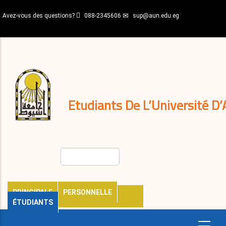
Aller
Avez-vous des questions?
088-2345606
sup@aun.edu.eg
au
contenu
N-
principal
Home
Règlements
&
décisions
Expatriés
Journal
Etudiants De L’Université D’
Rechercher
PRINCIPALE
PERSONNELLE
ÉTUDIANTS