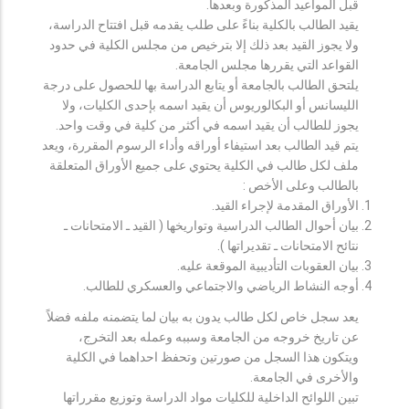
قبل المواعيد المذكورة وبعدها.
يقيد الطالب بالكلية بناءً على طلب يقدمه قبل افتتاح الدراسة،
ولا يجوز القيد بعد ذلك إلا بترخيص من مجلس الكلية في حدود
القواعد التي يقررها مجلس الجامعة.
يلتحق الطالب بالجامعة أو يتابع الدراسة بها للحصول على درجة
الليسانس أو البكالوريوس أن يقيد اسمه بإحدى الكليات، ولا
يجوز للطالب أن يقيد اسمه في أكثر من كلية في وقت واحد.
يتم قيد الطالب بعد استيفاء أوراقه وأداء الرسوم المقررة، ويعد
ملف لكل طالب في الكلية يحتوي على جميع الأوراق المتعلقة
بالطالب وعلى الأخص :
الأوراق المقدمة لإجراء القيد.
بيان أحوال الطالب الدراسية وتواريخها ( القيد ـ الامتحانات ـ
نتائح الامتحانات ـ تقديراتها ).
بيان العقوبات التأديبية الموقعة عليه.
أوجه النشاط الرياضي والاجتماعي والعسكري للطالب.
يعد سجل خاص لكل طالب يدون به بيان لما يتضمنه ملفه فضلاً
عن تاريخ خروجه من الجامعة وسببه وعمله بعد التخرج،
ويتكون هذا السجل من صورتين وتحفظ احداهما في الكلية
والأخرى في الجامعة.
تبين اللوائح الداخلية للكليات مواد الدراسة وتوزيع مقرراتها