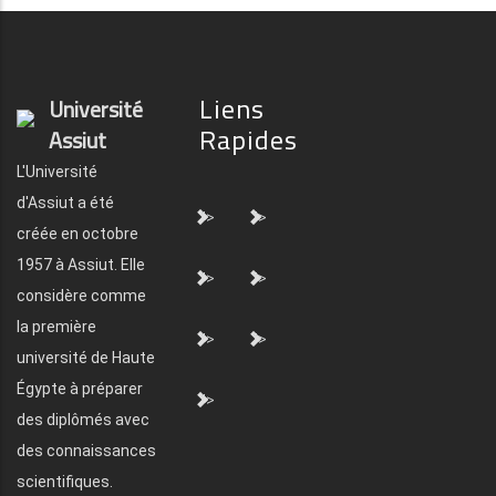
Liens
Université
Rapides
Assiut
L'Université
d'Assiut a été
">
">
créée en octobre
1957 à Assiut. Elle
">
">
considère comme
la première
">
">
université de Haute
Égypte à préparer
">
des diplômés avec
des connaissances
scientifiques.