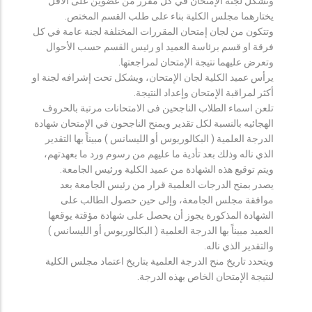
وتشكل لجنة الإمتحان في كل مقرر من عضوين على الأقل
يختارهما مجلس الكلية بناء على طلب القسم المختص.
وتتكون من لجان إمتحان المقررات المختلفة لجنة عامة في كل
فرقة او قسم برئاسة العميد او رئيس القسم حسب الأحوال
وتعرض عليهما نتيجة الإمتحان لمراجعتها.
يرأس عميد الكلية لجان الإمتحان، ويشكل تحت إشرافه لجنة او
أكثر لمراقبة الإمتحان وإعداد النتيجة.
تلعن اسماء الطلاب الناجحين فى الامتحانات مرتبة بالحروف
الهجائيه بالنسبة لكل تقدير ويمنح الناجحون في الإمتحان شهادة
الدرجة العلمية ( البكالوريوس أو الليسانس ) مبيناً بها التقدير
الذي ناله وذلك بعد تأدية ما عليهم من رسوم ورد ما بعهدتهم،
ويتم توقيع هذه الشهادة من عميد الكلية ورئيس الجامعة.
يصدر بمنح الدرجات العلمية قرار من رئيس الجامعة بعد
موافقة مجلس الجامعة، وإلى حين حصول الطالب على
الشهادة المذكورة يجوز أن يحصل على شهادة مؤقتة يوقعها
العميد مبيناً بها الدرجة العلمية ( البكالوريوس أو الليسانس )
والتقدير الذي ناله.
ويتحدد تاريخ منح الدرجة العلمية بتاريخ اعتماد مجلس الكلية
لنتيجة الإمتحان الخاص بهذه الدرجة.