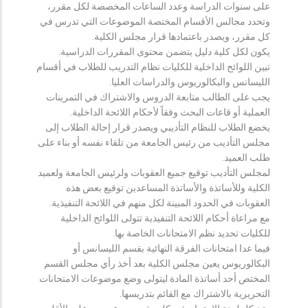
على سنوات الدراسة وعدد الساعات المخصصة لكل مقرر،
وتحدد مجالس الأقسام المختصة الموضوعات التي تدرس في
كل مقرر، ويصدر باعتمادها قرار مجلس الكلية.
يكون لكل كلية دليل يتضمن محتوى المقررات الدراسية.
تبين اللوائح الداخلية للكليات نظام التدريب للطلاب في أقسام
الليسانس والبكالوريوس والدراسات العليا.
يجب على الطالب متابعة الدروس والاشتراك في التمرينات
العملية أو قاعات البحث وفقاً لأحكام اللائحة الداخلية.
يخضع الطلاب للنظام التأديبي ويصدر قرار إحالة الطلاب إلى
مجلس التأديب من رئيس الجامعة من تلقاء نفسه أو بناء على
طلب العميد.
لمجلس التأديب توقيع جميع العقوبات ولرئيس الجامعة ولعميد
الكلية وللأساتذة والأساتذة المساعدين توقيع بعض هذه
العقوبات في الحدود المبينة لكل منهم في اللائحة التنفيذية.
مع مراعاة أحكام اللائحة التنفيذية تتولى اللوائح الداخلية
للكليات تحديد نظم الامتحانات الخاصة بها.
فيما عدا امتحانات الفرقة النهائية بقسم الليسانس أو
البكالوريوس يعين مجلس الكلية بعد أخذ رأي مجلس القسم
المختص أحد أساتذة المادة ليتولى وضع موضوعات الامتحانات
التحريرية بالاشتراك مع القائم بتدريسها.