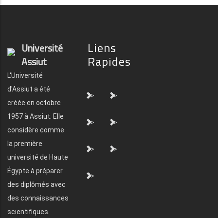
Liens
Université
Rapides
Assiut
L'Université
d'Assiut a été
">
">
créée en octobre
1957 à Assiut. Elle
">
">
considère comme
la première
">
">
université de Haute
Égypte à préparer
">
des diplômés avec
des connaissances
scientifiques.