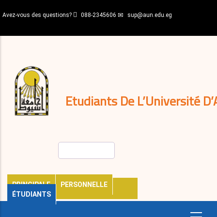
Aller
Avez-vous des questions?
088-2345606
sup@aun.edu.eg
au
contenu
N-
principal
Home
Règlements
&
décisions
Expatriés
Journal
Etudiants De L’Université D’
Rechercher
PRINCIPALE
PERSONNELLE
ÉTUDIANTS