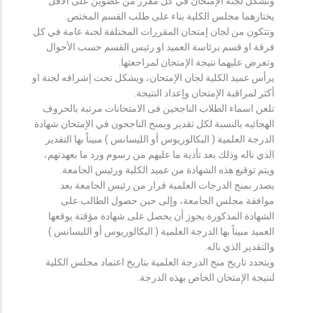
وتشكل لجنة الإمتحان في كل مقرر من عضوين على الأقل
يختارهما مجلس الكلية بناء على طلب القسم المختص.
وتتكون من لجان إمتحان المقررات المختلفة لجنة عامة في كل
فرقة او قسم برئاسة العميد او رئيس القسم حسب الأحوال
وتعرض عليهما نتيجة الإمتحان لمراجعتها.
يرأس عميد الكلية لجان الإمتحان، ويشكل تحت إشرافه لجنة او
أكثر لمراقبة الإمتحان وإعداد النتيجة.
تلعن اسماء الطلاب الناجحين فى الامتحانات مرتبة بالحروف
الهجائيه بالنسبة لكل تقدير ويمنح الناجحون في الإمتحان شهادة
الدرجة العلمية ( البكالوريوس أو الليسانس ) مبيناً بها التقدير
الذي ناله وذلك بعد تأدية ما عليهم من رسوم ورد ما بعهدتهم،
ويتم توقيع هذه الشهادة من عميد الكلية ورئيس الجامعة.
يصدر بمنح الدرجات العلمية قرار من رئيس الجامعة بعد
موافقة مجلس الجامعة، وإلى حين حصول الطالب على
الشهادة المذكورة يجوز أن يحصل على شهادة مؤقتة يوقعها
العميد مبيناً بها الدرجة العلمية ( البكالوريوس أو الليسانس )
والتقدير الذي ناله.
ويتحدد تاريخ منح الدرجة العلمية بتاريخ اعتماد مجلس الكلية
لنتيجة الإمتحان الخاص بهذه الدرجة.