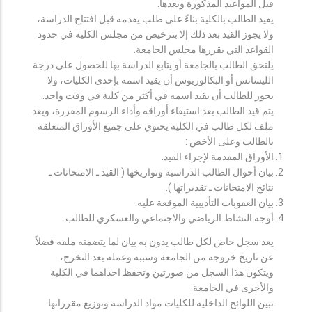
قبل المواعيد المذكورة وبعدها.
يقيد الطالب بالكلية بناءً على طلب يقدمه قبل افتتاح الدراسة،
ولا يجوز القيد بعد ذلك إلا بترخيص من مجلس الكلية في حدود
القواعد التي يقررها مجلس الجامعة.
يلتحق الطالب بالجامعة أو يتابع الدراسة بها للحصول على درجة
الليسانس أو البكالوريوس أن يقيد اسمه بإحدى الكليات، ولا
يجوز للطالب أن يقيد اسمه في أكثر من كلية في وقت واحد.
يتم قيد الطالب بعد استيفاء أوراقه وأداء الرسوم المقررة، ويعد
ملف لكل طالب في الكلية يحتوي على جميع الأوراق المتعلقة
بالطالب وعلى الأخص :
الأوراق المقدمة لإجراء القيد.
بيان أحوال الطالب الدراسية وتواريخها ( القيد ـ الامتحانات ـ
نتائح الامتحانات ـ تقديراتها ).
بيان العقوبات التأديبية الموقعة عليه.
أوجه النشاط الرياضي والاجتماعي والعسكري للطالب.
يعد سجل خاص لكل طالب يدون به بيان لما يتضمنه ملفه فضلاً
عن تاريخ خروجه من الجامعة وسببه وعمله بعد التخرج،
ويتكون هذا السجل من صورتين وتحفظ احداهما في الكلية
والأخرى في الجامعة.
تبين اللوائح الداخلية للكليات مواد الدراسة وتوزيع مقرراتها