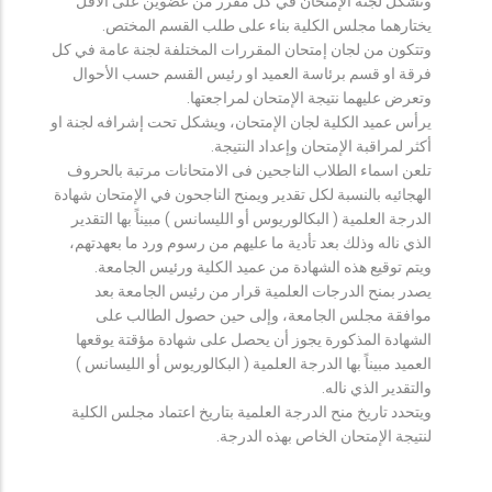
وتشكل لجنة الإمتحان في كل مقرر من عضوين على الأقل
يختارهما مجلس الكلية بناء على طلب القسم المختص.
وتتكون من لجان إمتحان المقررات المختلفة لجنة عامة في كل
فرقة او قسم برئاسة العميد او رئيس القسم حسب الأحوال
وتعرض عليهما نتيجة الإمتحان لمراجعتها.
يرأس عميد الكلية لجان الإمتحان، ويشكل تحت إشرافه لجنة او
أكثر لمراقبة الإمتحان وإعداد النتيجة.
تلعن اسماء الطلاب الناجحين فى الامتحانات مرتبة بالحروف
الهجائيه بالنسبة لكل تقدير ويمنح الناجحون في الإمتحان شهادة
الدرجة العلمية ( البكالوريوس أو الليسانس ) مبيناً بها التقدير
الذي ناله وذلك بعد تأدية ما عليهم من رسوم ورد ما بعهدتهم،
ويتم توقيع هذه الشهادة من عميد الكلية ورئيس الجامعة.
يصدر بمنح الدرجات العلمية قرار من رئيس الجامعة بعد
موافقة مجلس الجامعة، وإلى حين حصول الطالب على
الشهادة المذكورة يجوز أن يحصل على شهادة مؤقتة يوقعها
العميد مبيناً بها الدرجة العلمية ( البكالوريوس أو الليسانس )
والتقدير الذي ناله.
ويتحدد تاريخ منح الدرجة العلمية بتاريخ اعتماد مجلس الكلية
لنتيجة الإمتحان الخاص بهذه الدرجة.