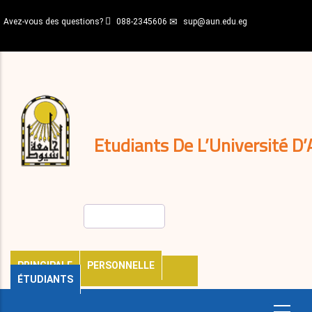
Aller
Avez-vous des questions?
088-2345606
sup@aun.edu.eg
au
contenu
N-
principal
Home
Règlements
&
décisions
Expatriés
Journal
Etudiants De L’Université D’
Rechercher
PRINCIPALE
PERSONNELLE
ÉTUDIANTS