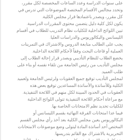
على سنوات الدراسة وعدد الساعات المخصصة لكل مقرر،
وتحدد مجالس الأقسام المختصة الموضوعات التي تدرس في
كل مقرر، ويصدر باعتمادها قرار مجلس الكلية.
يكون لكل كلية دليل يتضمن محتوى المقررات الدراسية.
تبين اللوائح الداخلية للكليات نظام التدريب للطلاب في أقسام
الليسانس والبكالوريوس والدراسات العليا.
يجب على الطالب متابعة الدروس والاشتراك في التمرينات
العملية أو قاعات البحث وفقاً لأحكام اللائحة الداخلية.
يخضع الطلاب للنظام التأديبي ويصدر قرار إحالة الطلاب إلى
مجلس التأديب من رئيس الجامعة من تلقاء نفسه أو بناء على
طلب العميد.
لمجلس التأديب توقيع جميع العقوبات ولرئيس الجامعة ولعميد
الكلية وللأساتذة والأساتذة المساعدين توقيع بعض هذه
العقوبات في الحدود المبينة لكل منهم في اللائحة التنفيذية.
مع مراعاة أحكام اللائحة التنفيذية تتولى اللوائح الداخلية
للكليات تحديد نظم الامتحانات الخاصة بها.
فيما عدا امتحانات الفرقة النهائية بقسم الليسانس أو
البكالوريوس يعين مجلس الكلية بعد أخذ رأي مجلس القسم
المختص أحد أساتذة المادة ليتولى وضع موضوعات الامتحانات
التحريرية بالاشتراك مع القائم بتدريسها.