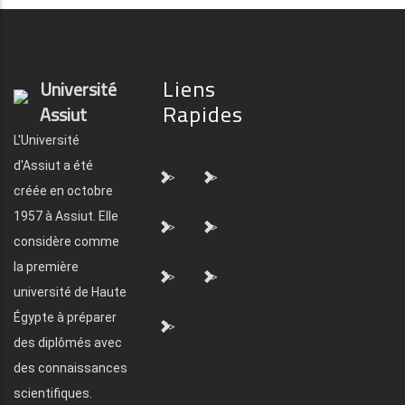
Liens
Université
Rapides
Assiut
L'Université
d'Assiut a été
">
">
créée en octobre
1957 à Assiut. Elle
">
">
considère comme
la première
">
">
université de Haute
Égypte à préparer
">
des diplômés avec
des connaissances
scientifiques.