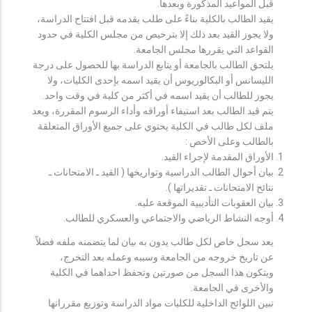
قبل المواعيد المذكورة وبعدها.
يقيد الطالب بالكلية بناءً على طلب يقدمه قبل افتتاح الدراسة،
ولا يجوز القيد بعد ذلك إلا بترخيص من مجلس الكلية في حدود
القواعد التي يقررها مجلس الجامعة.
يلتحق الطالب بالجامعة أو يتابع الدراسة بها للحصول على درجة
الليسانس أو البكالوريوس أن يقيد اسمه بإحدى الكليات، ولا
يجوز للطالب أن يقيد اسمه في أكثر من كلية في وقت واحد.
يتم قيد الطالب بعد استيفاء أوراقه وأداء الرسوم المقررة، ويعد
ملف لكل طالب في الكلية يحتوي على جميع الأوراق المتعلقة
بالطالب وعلى الأخص :
الأوراق المقدمة لإجراء القيد.
بيان أحوال الطالب الدراسية وتواريخها ( القيد ـ الامتحانات ـ
نتائح الامتحانات ـ تقديراتها ).
بيان العقوبات التأديبية الموقعة عليه.
أوجه النشاط الرياضي والاجتماعي والعسكري للطالب.
يعد سجل خاص لكل طالب يدون به بيان لما يتضمنه ملفه فضلاً
عن تاريخ خروجه من الجامعة وسببه وعمله بعد التخرج،
ويتكون هذا السجل من صورتين وتحفظ احداهما في الكلية
والأخرى في الجامعة.
تبين اللوائح الداخلية للكليات مواد الدراسة وتوزيع مقرراتها