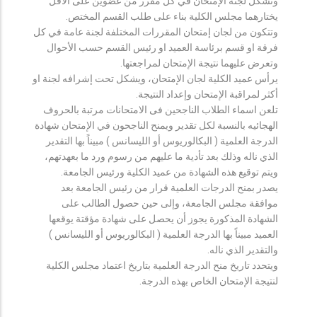
وتشكل لجنة الإمتحان في كل مقرر من عضوين على الأقل
يختارهما مجلس الكلية بناء على طلب القسم المختص.
وتتكون من لجان إمتحان المقررات المختلفة لجنة عامة في كل
فرقة او قسم برئاسة العميد او رئيس القسم حسب الأحوال
وتعرض عليهما نتيجة الإمتحان لمراجعتها.
يرأس عميد الكلية لجان الإمتحان، ويشكل تحت إشرافه لجنة او
أكثر لمراقبة الإمتحان وإعداد النتيجة.
تلعن اسماء الطلاب الناجحين فى الامتحانات مرتبة بالحروف
الهجائيه بالنسبة لكل تقدير ويمنح الناجحون في الإمتحان شهادة
الدرجة العلمية ( البكالوريوس أو الليسانس ) مبيناً بها التقدير
الذي ناله وذلك بعد تأدية ما عليهم من رسوم ورد ما بعهدتهم،
ويتم توقيع هذه الشهادة من عميد الكلية ورئيس الجامعة.
يصدر بمنح الدرجات العلمية قرار من رئيس الجامعة بعد
موافقة مجلس الجامعة، وإلى حين حصول الطالب على
الشهادة المذكورة يجوز أن يحصل على شهادة مؤقتة يوقعها
العميد مبيناً بها الدرجة العلمية ( البكالوريوس أو الليسانس )
والتقدير الذي ناله.
ويتحدد تاريخ منح الدرجة العلمية بتاريخ اعتماد مجلس الكلية
لنتيجة الإمتحان الخاص بهذه الدرجة.