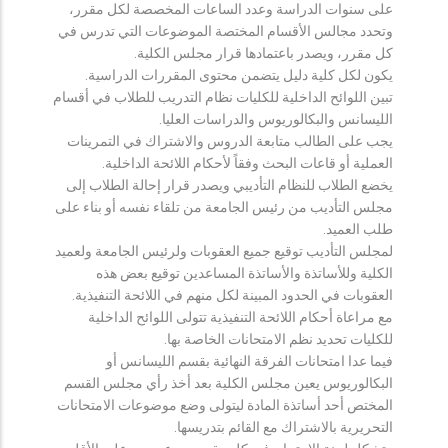
على سنوات الدراسة وعدد الساعات المخصصة لكل مقرر،
وتحدد مجالس الأقسام المختصة الموضوعات التي تدرس في
كل مقرر، ويصدر باعتمادها قرار مجلس الكلية.
يكون لكل كلية دليل يتضمن محتوى المقررات الدراسية.
تبين اللوائح الداخلية للكليات نظام التدريب للطلاب في أقسام
الليسانس والبكالوريوس والدراسات العليا.
يجب على الطالب متابعة الدروس والاشتراك في التمرينات
العملية أو قاعات البحث وفقاً لأحكام اللائحة الداخلية.
يخضع الطلاب للنظام التأديبي ويصدر قرار إحالة الطلاب إلى
مجلس التأديب من رئيس الجامعة من تلقاء نفسه أو بناء على
طلب العميد.
لمجلس التأديب توقيع جميع العقوبات ولرئيس الجامعة ولعميد
الكلية وللأساتذة والأساتذة المساعدين توقيع بعض هذه
العقوبات في الحدود المبينة لكل منهم في اللائحة التنفيذية.
مع مراعاة أحكام اللائحة التنفيذية تتولى اللوائح الداخلية
للكليات تحديد نظم الامتحانات الخاصة بها.
فيما عدا امتحانات الفرقة النهائية بقسم الليسانس أو
البكالوريوس يعين مجلس الكلية بعد أخذ رأي مجلس القسم
المختص أحد أساتذة المادة ليتولى وضع موضوعات الامتحانات
التحريرية بالاشتراك مع القائم بتدريسها.