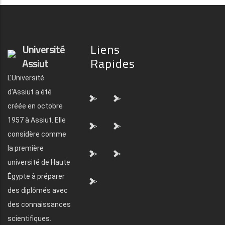
Liens
Université
Rapides
Assiut
L'Université
d'Assiut a été
">
">
créée en octobre
1957 à Assiut. Elle
">
">
considère comme
la première
">
">
université de Haute
Égypte à préparer
">
des diplômés avec
des connaissances
scientifiques.