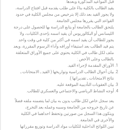
قبل المواعيد المذكورة وبعدها.
يقيد الطالب بالكلية بناءً على طلب يقدمه قبل افتتاح الدراسة،
ولا يجوز القيد بعد ذلك إلا بترخيص من مجلس الكلية في حدود
القواعد التي يقررها مجلس الجامعة.
يلتحق الطالب بالجامعة أو يتابع الدراسة بها للحصول على درجة
الليسانس أو البكالوريوس أن يقيد اسمه بإحدى الكليات، ولا
يجوز للطالب أن يقيد اسمه في أكثر من كلية في وقت واحد.
يتم قيد الطالب بعد استيفاء أوراقه وأداء الرسوم المقررة، ويعد
ملف لكل طالب في الكلية يحتوي على جميع الأوراق المتعلقة
بالطالب وعلى الأخص :
الأوراق المقدمة لإجراء القيد.
بيان أحوال الطالب الدراسية وتواريخها ( القيد ـ الامتحانات ـ
نتائح الامتحانات ـ تقديراتها ).
بيان العقوبات التأديبية الموقعة عليه.
أوجه النشاط الرياضي والاجتماعي والعسكري للطالب.
يعد سجل خاص لكل طالب يدون به بيان لما يتضمنه ملفه فضلاً
عن تاريخ خروجه من الجامعة وسببه وعمله بعد التخرج،
ويتكون هذا السجل من صورتين وتحفظ احداهما في الكلية
والأخرى في الجامعة.
تبين اللوائح الداخلية للكليات مواد الدراسة وتوزيع مقرراتها