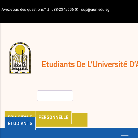
Aller
Avez-vous des questions?
088-2345606
sup@aun.edu.eg
au
contenu
N-
principal
Home
Règlements
&
décisions
Expatriés
Journal
Etudiants De L’Université D’
Rechercher
PRINCIPALE
PERSONNELLE
ÉTUDIANTS