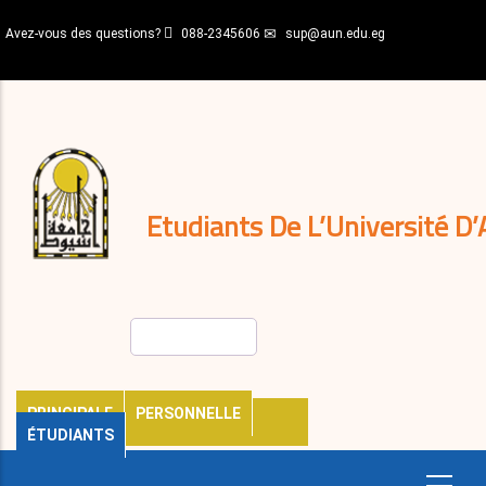
Aller
Avez-vous des questions?
088-2345606
sup@aun.edu.eg
au
contenu
N-
principal
Home
Règlements
&
décisions
Expatriés
Journal
Etudiants De L’Université D’
Rechercher
PRINCIPALE
PERSONNELLE
ÉTUDIANTS