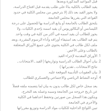
قبل المواعيد المذكورة وبعدها.
يقيد الطالب بالكلية بناءً على طلب يقدمه قبل افتتاح الدراسة،
ولا يجوز القيد بعد ذلك إلا بترخيص من مجلس الكلية في حدود
القواعد التي يقررها مجلس الجامعة.
يلتحق الطالب بالجامعة أو يتابع الدراسة بها للحصول على درجة
الليسانس أو البكالوريوس أن يقيد اسمه بإحدى الكليات، ولا
يجوز للطالب أن يقيد اسمه في أكثر من كلية في وقت واحد.
يتم قيد الطالب بعد استيفاء أوراقه وأداء الرسوم المقررة، ويعد
ملف لكل طالب في الكلية يحتوي على جميع الأوراق المتعلقة
بالطالب وعلى الأخص :
الأوراق المقدمة لإجراء القيد.
بيان أحوال الطالب الدراسية وتواريخها ( القيد ـ الامتحانات ـ
نتائح الامتحانات ـ تقديراتها ).
بيان العقوبات التأديبية الموقعة عليه.
أوجه النشاط الرياضي والاجتماعي والعسكري للطالب.
يعد سجل خاص لكل طالب يدون به بيان لما يتضمنه ملفه فضلاً
عن تاريخ خروجه من الجامعة وسببه وعمله بعد التخرج،
ويتكون هذا السجل من صورتين وتحفظ احداهما في الكلية
والأخرى في الجامعة.
تبين اللوائح الداخلية للكليات مواد الدراسة وتوزيع مقرراتها