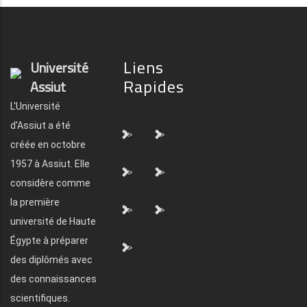
Liens
Université
Rapides
Assiut
L'Université
d'Assiut a été
">
">
créée en octobre
1957 à Assiut. Elle
">
">
considère comme
la première
">
">
université de Haute
Égypte à préparer
">
des diplômés avec
des connaissances
scientifiques.