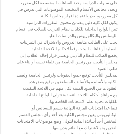
على سنوات الدراسة وعدد الساعات المخصصة لكل مقرر،
وتحدد مجالس الأقسام المختصة الموضوعات التي تدرس في
كل مقرر، ويصدر باعتمادها قرار مجلس الكلية.
يكون لكل كلية دليل يتضمن محتوى المقررات الدراسية.
تبين اللوائح الداخلية للكليات نظام التدريب للطلاب في أقسام
الليسانس والبكالوريوس والدراسات العليا.
يجب على الطالب متابعة الدروس والاشتراك في التمرينات
العملية أو قاعات البحث وفقاً لأحكام اللائحة الداخلية.
يخضع الطلاب للنظام التأديبي ويصدر قرار إحالة الطلاب إلى
مجلس التأديب من رئيس الجامعة من تلقاء نفسه أو بناء على
طلب العميد.
لمجلس التأديب توقيع جميع العقوبات ولرئيس الجامعة ولعميد
الكلية وللأساتذة والأساتذة المساعدين توقيع بعض هذه
العقوبات في الحدود المبينة لكل منهم في اللائحة التنفيذية.
مع مراعاة أحكام اللائحة التنفيذية تتولى اللوائح الداخلية
للكليات تحديد نظم الامتحانات الخاصة بها.
فيما عدا امتحانات الفرقة النهائية بقسم الليسانس أو
البكالوريوس يعين مجلس الكلية بعد أخذ رأي مجلس القسم
المختص أحد أساتذة المادة ليتولى وضع موضوعات الامتحانات
التحريرية بالاشتراك مع القائم بتدريسها.