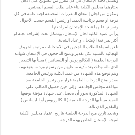
وتشكل لجنة الإمتحان في كل مقرر من عضوين على الأقل
يختارهما مجلس الكلية بناء على طلب القسم المختص.
وتتكون من لجان إمتحان المقررات المختلفة لجنة عامة في كل
فرقة او قسم برئاسة العميد او رئيس القسم حسب الأحوال
وتعرض عليهما نتيجة الإمتحان لمراجعتها.
يرأس عميد الكلية لجان الإمتحان، ويشكل تحت إشرافه لجنة او
أكثر لمراقبة الإمتحان وإعداد النتيجة.
تلعن اسماء الطلاب الناجحين فى الامتحانات مرتبة بالحروف
الهجائيه بالنسبة لكل تقدير ويمنح الناجحون في الإمتحان شهادة
الدرجة العلمية ( البكالوريوس أو الليسانس ) مبيناً بها التقدير
الذي ناله وذلك بعد تأدية ما عليهم من رسوم ورد ما بعهدتهم،
ويتم توقيع هذه الشهادة من عميد الكلية ورئيس الجامعة.
يصدر بمنح الدرجات العلمية قرار من رئيس الجامعة بعد
موافقة مجلس الجامعة، وإلى حين حصول الطالب على
الشهادة المذكورة يجوز أن يحصل على شهادة مؤقتة يوقعها
العميد مبيناً بها الدرجة العلمية ( البكالوريوس أو الليسانس )
والتقدير الذي ناله.
ويتحدد تاريخ منح الدرجة العلمية بتاريخ اعتماد مجلس الكلية
لنتيجة الإمتحان الخاص بهذه الدرجة.