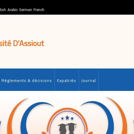
lish
Arabic
German
French
sité D’Assiout
Règlements & décisions
Expatriés
Journal