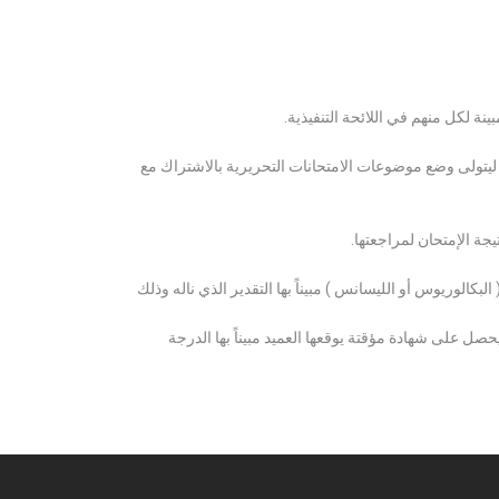
ة لكل منهم في اللائحة التنفيذية.
 ليتولى وضع موضوعات الامتحانات التحريرية بالاشتراك مع
ة الإمتحان لمراجعتها.
كالوريوس أو الليسانس ) مبيناً بها التقدير الذي ناله وذلك
 على شهادة مؤقتة يوقعها العميد مبيناً بها الدرجة