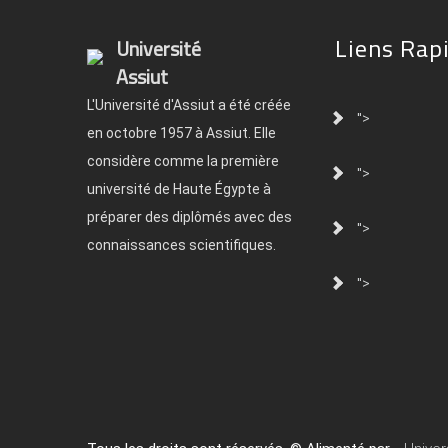
Liens Rap
Université
Assiut
L'Université d'Assiut a été créée
">
en octobre 1957 à Assiut. Elle
considère comme la première
">
université de Haute Égypte à
préparer des diplômés avec des
">
connaissances scientifiques.
">