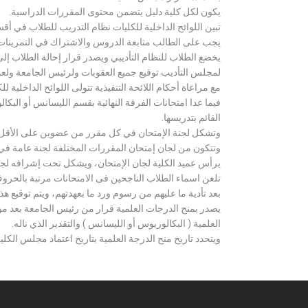
يكون لكل كلية دليل يتضمن محتوى المقررات الدراسية.
تبين اللوائح الداخلية للكليات نظام التدريب للطلاب في أق
يجب على الطالب متابعة الدروس والاشتراك في التمرينات الع
يخضع الطلاب للنظام التأديبي ويصدر قرار إحالة الطلاب إ
لمجلس التأديب توقيع جميع العقوبات ولرئيس الجامعة ولعميد
مع مراعاة أحكام اللائحة التنفيذية تتولى اللوائح الداخلية ل
فيما عدا امتحانات الفرقة النهائية بقسم الليسانس أو ال
القائم بتدريسها.
وتشكل لجنة الإمتحان في كل مقرر من عضوين على الأقل 
وتتكون من لجان إمتحان المقررات المختلفة لجنة عامة في
يرأس عميد الكلية لجان الإمتحان، ويشكل تحت إشرافه لجنة ا
تلعن اسماء الطلاب الناجحين فى الامتحانات مرتبة بالحروف ال
بعد تأدية ما عليهم من رسوم ورد ما بعهدتهم، ويتم توقيع ه
يصدر بمنح الدرجات العلمية قرار من رئيس الجامعة بعد مو
العلمية ( البكالوريوس أو الليسانس ) والتقدير الذي ناله.
ويتحدد تاريخ منح الدرجة العلمية بتاريخ اعتماد مجلس الكلية