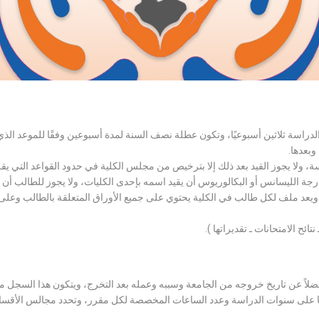
الدراسة ثلاثين أسبوعيًا، وتكون عطلة نصف السنة لمدة أسبوعين وفقًا للموعد ا
وبعدها.
اسة، ولا يجوز القيد بعد ذلك إلا بترخيص من مجلس الكلية في حدود القواعد التي ي
درجة الليسانس أو البكالوريوس أن يقيد اسمه بإحدى الكليات، ولا يجوز للطالب أن
، ويعد ملف لكل طالب في الكلية يحتوي على جميع الأوراق المتعلقة بالطالب وعلى
تائح الامتحانات ـ تقديراتها ).
لاً عن تاريخ خروجه من الجامعة وسببه وعمله بعد التخرج، ويتكون هذا السجل م
رراتها على سنوات الدراسة وعدد الساعات المخصصة لكل مقرر، وتحدد مجالس الأ