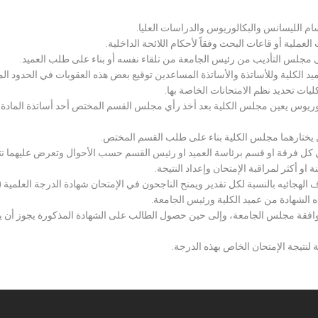
سام الليسانس والبكالوريوس والدراسات العليا.
ملية أو قاعات البحث وفقاً لأحكام اللائحة الداخلية.
لى مجلس التأديب من رئيس الجامعة من تلقاء نفسه أو بناء على طلب العميد.
 الكلية وللأساتذة والأساتذة المساعدين توقيع بعض هذه العقوبات في الحدود المبين
لكليات تحديد نظم الامتحانات الخاصة بها.
بكالوريوس يعين مجلس الكلية بعد أخذ رأي مجلس القسم المختص أحد أساتذة المادة
يختارهما مجلس الكلية بناء على طلب القسم المختص.
 كل فرقة او قسم برئاسة العميد او رئيس القسم حسب الأحوال وتعرض عليهما نتيج
و أكثر لمراقبة الإمتحان وإعداد النتيجة.
هجائيه بالنسبة لكل تقدير ويمنح الناجحون في الإمتحان شهادة الدرجة العلمية ( الب
ذه الشهادة من عميد الكلية ورئيس الجامعة.
افقة مجلس الجامعة، وإلى حين حصول الطالب على الشهادة المذكورة يجوز أن يحصل
 لنتيجة الإمتحان الخاص بهذه الدرجة.