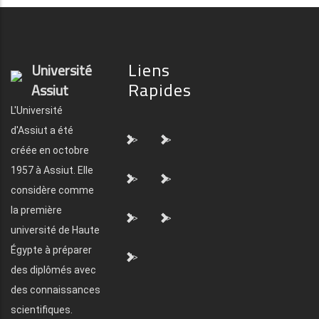
Liens
Université
Rapides
Assiut
L'Université
d'Assiut a été
">
">
créée en octobre
1957 à Assiut. Elle
">
">
considère comme
la première
">
">
université de Haute
Égypte à préparer
">
des diplômés avec
des connaissances
scientifiques.