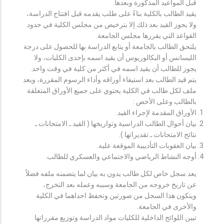
قبل المواعيد المذكورة وبعدها.
يقيد الطالب بالكلية بناءً على طلب يقدمه قبل افتتاح الدراسة،
ولا يجوز القيد بعد ذلك إلا بترخيص من مجلس الكلية في حدود
القواعد التي يقررها مجلس الجامعة.
يلتحق الطالب بالجامعة أو يتابع الدراسة بها للحصول على درجة
الليسانس أو البكالوريوس أن يقيد اسمه بإحدى الكليات، ولا
يجوز للطالب أن يقيد اسمه في أكثر من كلية في وقت واحد.
يتم قيد الطالب بعد استيفاء أوراقه وأداء الرسوم المقررة، ويعد
ملف لكل طالب في الكلية يحتوي على جميع الأوراق المتعلقة
بالطالب وعلى الأخص :
الأوراق المقدمة لإجراء القيد.
بيان أحوال الطالب الدراسية وتواريخها ( القيد ـ الامتحانات ـ
نتائح الامتحانات ـ تقديراتها ).
بيان العقوبات التأديبية الموقعة عليه.
أوجه النشاط الرياضي والاجتماعي والعسكري للطالب.
يعد سجل خاص لكل طالب يدون به بيان لما يتضمنه ملفه فضلاً
عن تاريخ خروجه من الجامعة وسببه وعمله بعد التخرج،
ويتكون هذا السجل من صورتين وتحفظ احداهما في الكلية
والأخرى في الجامعة.
تبين اللوائح الداخلية للكليات مواد الدراسة وتوزيع مقرراتها