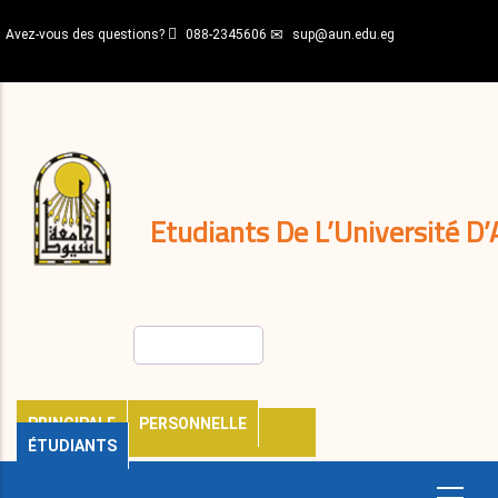
Aller
Avez-vous des questions?
088-2345606
sup@aun.edu.eg
au
contenu
N-
principal
Home
Règlements
&
décisions
Expatriés
Journal
Etudiants De L’Université D’
Rechercher
PRINCIPALE
PERSONNELLE
ÉTUDIANTS