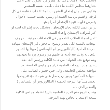
وتشكل لجنة الإمتحان في كل مقرر من عضوين على الأقل
يختارهما مجلس الكلية بناء على طلب القسم المختص.
وتتكون من لجان إمتحان المقررات المختلفة لجنة عامة في كل
فرقة او قسم برئاسة العميد او رئيس القسم حسب الأحوال
وتعرض عليهما نتيجة الإمتحان لمراجعتها.
يرأس عميد الكلية لجان الإمتحان، ويشكل تحت إشرافه لجنة او
أكثر لمراقبة الإمتحان وإعداد النتيجة.
تلعن اسماء الطلاب الناجحين فى الامتحانات مرتبة بالحروف
الهجائيه بالنسبة لكل تقدير ويمنح الناجحون في الإمتحان شهادة
الدرجة العلمية ( البكالوريوس أو الليسانس ) مبيناً بها التقدير
الذي ناله وذلك بعد تأدية ما عليهم من رسوم ورد ما بعهدتهم،
ويتم توقيع هذه الشهادة من عميد الكلية ورئيس الجامعة.
يصدر بمنح الدرجات العلمية قرار من رئيس الجامعة بعد
موافقة مجلس الجامعة، وإلى حين حصول الطالب على
الشهادة المذكورة يجوز أن يحصل على شهادة مؤقتة يوقعها
العميد مبيناً بها الدرجة العلمية ( البكالوريوس أو الليسانس )
والتقدير الذي ناله.
ويتحدد تاريخ منح الدرجة العلمية بتاريخ اعتماد مجلس الكلية
لنتيجة الإمتحان الخاص بهذه الدرجة.