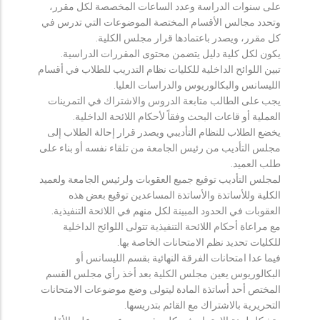
على سنوات الدراسة وعدد الساعات المخصصة لكل مقرر،
وتحدد مجالس الأقسام المختصة الموضوعات التي تدرس في
كل مقرر، ويصدر باعتمادها قرار مجلس الكلية.
يكون لكل كلية دليل يتضمن محتوى المقررات الدراسية.
تبين اللوائح الداخلية للكليات نظام التدريب للطلاب في أقسام
الليسانس والبكالوريوس والدراسات العليا.
يجب على الطالب متابعة الدروس والاشتراك في التمرينات
العملية أو قاعات البحث وفقاً لأحكام اللائحة الداخلية.
يخضع الطلاب للنظام التأديبي ويصدر قرار إحالة الطلاب إلى
مجلس التأديب من رئيس الجامعة من تلقاء نفسه أو بناء على
طلب العميد.
لمجلس التأديب توقيع جميع العقوبات ولرئيس الجامعة ولعميد
الكلية وللأساتذة والأساتذة المساعدين توقيع بعض هذه
العقوبات في الحدود المبينة لكل منهم في اللائحة التنفيذية.
مع مراعاة أحكام اللائحة التنفيذية تتولى اللوائح الداخلية
للكليات تحديد نظم الامتحانات الخاصة بها.
فيما عدا امتحانات الفرقة النهائية بقسم الليسانس أو
البكالوريوس يعين مجلس الكلية بعد أخذ رأي مجلس القسم
المختص أحد أساتذة المادة ليتولى وضع موضوعات الامتحانات
التحريرية بالاشتراك مع القائم بتدريسها.