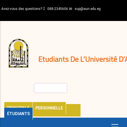
Aller
Avez-vous des questions?
088-2345606
sup@aun.edu.eg
au
contenu
N-
principal
Home
Règlements
&
décisions
Expatriés
Journal
Etudiants De L’Université D’
Rechercher
PRINCIPALE
PERSONNELLE
ÉTUDIANTS