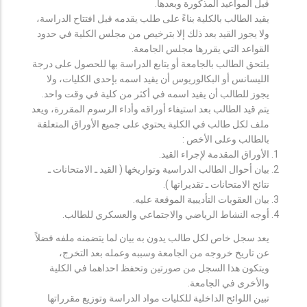
قبل المواعيد المذكورة وبعدها.
يقيد الطالب بالكلية بناءً على طلب يقدمه قبل افتتاح الدراسة،
ولا يجوز القيد بعد ذلك إلا بترخيص من مجلس الكلية في حدود
القواعد التي يقررها مجلس الجامعة.
يلتحق الطالب بالجامعة أو يتابع الدراسة بها للحصول على درجة
الليسانس أو البكالوريوس أن يقيد اسمه بإحدى الكليات، ولا
يجوز للطالب أن يقيد اسمه في أكثر من كلية في وقت واحد.
يتم قيد الطالب بعد استيفاء أوراقه وأداء الرسوم المقررة، ويعد
ملف لكل طالب في الكلية يحتوي على جميع الأوراق المتعلقة
بالطالب وعلى الأخص :
الأوراق المقدمة لإجراء القيد.
بيان أحوال الطالب الدراسية وتواريخها ( القيد ـ الامتحانات ـ
نتائح الامتحانات ـ تقديراتها ).
بيان العقوبات التأديبية الموقعة عليه.
أوجه النشاط الرياضي والاجتماعي والعسكري للطالب.
يعد سجل خاص لكل طالب يدون به بيان لما يتضمنه ملفه فضلاً
عن تاريخ خروجه من الجامعة وسببه وعمله بعد التخرج،
ويتكون هذا السجل من صورتين وتحفظ احداهما في الكلية
والأخرى في الجامعة.
تبين اللوائح الداخلية للكليات مواد الدراسة وتوزيع مقرراتها