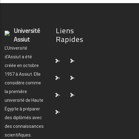
Liens
Université
Rapides
Assiut
L'Université
d'Assiut a été
">
">
créée en octobre
1957 à Assiut. Elle
">
">
considère comme
la première
">
">
université de Haute
Égypte à préparer
">
des diplômés avec
des connaissances
scientifiques.