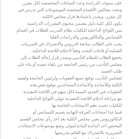
على سنوات الدراسة وعدد الساعات المخصصة لكل مقرر،
وتحدد مجالس الأقسام المختصة الموضوعات التي تدرس في
كل مقرر، ويصدر باعتمادها قرار مجلس الكلية.
يكون لكل كلية دليل يتضمن محتوى المقررات الدراسية.
تبين اللوائح الداخلية للكليات نظام التدريب للطلاب في أقسام
الليسانس والبكالوريوس والدراسات العليا.
يجب على الطالب متابعة الدروس والاشتراك في التمرينات
العملية أو قاعات البحث وفقاً لأحكام اللائحة الداخلية.
يخضع الطلاب للنظام التأديبي ويصدر قرار إحالة الطلاب إلى
مجلس التأديب من رئيس الجامعة من تلقاء نفسه أو بناء على
طلب العميد.
لمجلس التأديب توقيع جميع العقوبات ولرئيس الجامعة ولعميد
الكلية وللأساتذة والأساتذة المساعدين توقيع بعض هذه
العقوبات في الحدود المبينة لكل منهم في اللائحة التنفيذية.
مع مراعاة أحكام اللائحة التنفيذية تتولى اللوائح الداخلية
للكليات تحديد نظم الامتحانات الخاصة بها.
فيما عدا امتحانات الفرقة النهائية بقسم الليسانس أو
البكالوريوس يعين مجلس الكلية بعد أخذ رأي مجلس القسم
المختص أحد أساتذة المادة ليتولى وضع موضوعات الامتحانات
التحريرية بالاشتراك مع القائم بتدريسها.