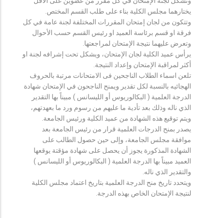
وتشكل لجنة الإمتحان في كل مقرر من عضوين على الأقل
يختارهما مجلس الكلية بناء على طلب القسم المختص.
وتتكون من لجان إمتحان المقررات المختلفة لجنة عامة في كل
فرقة او قسم برئاسة العميد او رئيس القسم حسب الأحوال
وتعرض عليهما نتيجة الإمتحان لمراجعتها.
يرأس عميد الكلية لجان الإمتحان، ويشكل تحت إشرافه لجنة او
أكثر لمراقبة الإمتحان وإعداد النتيجة.
تلعن اسماء الطلاب الناجحين فى الامتحانات مرتبة بالحروف
الهجائيه بالنسبة لكل تقدير ويمنح الناجحون في الإمتحان شهادة
الدرجة العلمية ( البكالوريوس أو الليسانس ) مبيناً بها التقدير
الذي ناله وذلك بعد تأدية ما عليهم من رسوم ورد ما بعهدتهم،
ويتم توقيع هذه الشهادة من عميد الكلية ورئيس الجامعة.
يصدر بمنح الدرجات العلمية قرار من رئيس الجامعة بعد
موافقة مجلس الجامعة، وإلى حين حصول الطالب على
الشهادة المذكورة يجوز أن يحصل على شهادة مؤقتة يوقعها
العميد مبيناً بها الدرجة العلمية ( البكالوريوس أو الليسانس )
والتقدير الذي ناله.
ويتحدد تاريخ منح الدرجة العلمية بتاريخ اعتماد مجلس الكلية
لنتيجة الإمتحان الخاص بهذه الدرجة.