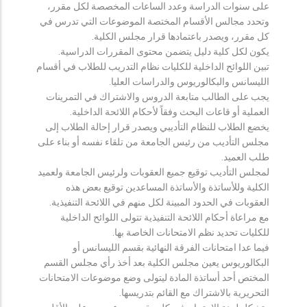
على سنوات الدراسة وعدد الساعات المخصصة لكل مقرر،
وتحدد مجالس الأقسام المختصة الموضوعات التي تدرس في
كل مقرر، ويصدر باعتمادها قرار مجلس الكلية.
يكون لكل كلية دليل يتضمن محتوى المقررات الدراسية.
تبين اللوائح الداخلية للكليات نظام التدريب للطلاب في أقسام
الليسانس والبكالوريوس والدراسات العليا.
يجب على الطالب متابعة الدروس والاشتراك في التمرينات
العملية أو قاعات البحث وفقاً لأحكام اللائحة الداخلية.
يخضع الطلاب للنظام التأديبي ويصدر قرار إحالة الطلاب إلى
مجلس التأديب من رئيس الجامعة من تلقاء نفسه أو بناء على
طلب العميد.
لمجلس التأديب توقيع جميع العقوبات ولرئيس الجامعة ولعميد
الكلية وللأساتذة والأساتذة المساعدين توقيع بعض هذه
العقوبات في الحدود المبينة لكل منهم في اللائحة التنفيذية.
مع مراعاة أحكام اللائحة التنفيذية تتولى اللوائح الداخلية
للكليات تحديد نظم الامتحانات الخاصة بها.
فيما عدا امتحانات الفرقة النهائية بقسم الليسانس أو
البكالوريوس يعين مجلس الكلية بعد أخذ رأي مجلس القسم
المختص أحد أساتذة المادة ليتولى وضع موضوعات الامتحانات
التحريرية بالاشتراك مع القائم بتدريسها.