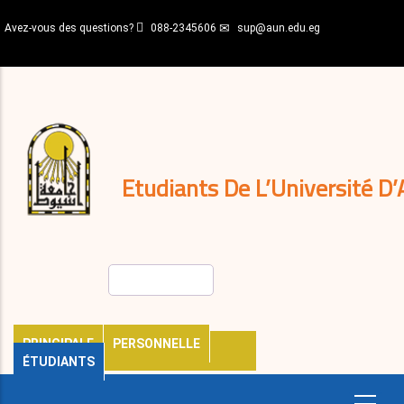
Aller
Avez-vous des questions?
088-2345606
sup@aun.edu.eg
au
contenu
N-
principal
Home
Règlements
&
décisions
Expatriés
Journal
Etudiants De L’Université D’
Rechercher
PRINCIPALE
PERSONNELLE
ÉTUDIANTS