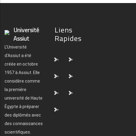
Liens
Université
Rapides
Assiut
L'Université
d'Assiut a été
">
">
créée en octobre
1957 à Assiut. Elle
">
">
considère comme
la première
">
">
université de Haute
Égypte à préparer
">
des diplômés avec
des connaissances
scientifiques.