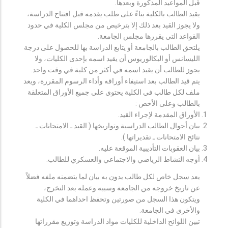
قبل المواعيد المذكورة وبعدها.
يقيد الطالب بالكلية بناءً على طلب يقدمه قبل افتتاح الدراسة،
ولا يجوز القيد بعد ذلك إلا بترخيص من مجلس الكلية في حدود
القواعد التي يقررها مجلس الجامعة.
يلتحق الطالب بالجامعة أو يتابع الدراسة بها للحصول على درجة
الليسانس أو البكالوريوس أن يقيد اسمه بإحدى الكليات، ولا
يجوز للطالب أن يقيد اسمه في أكثر من كلية في وقت واحد.
يتم قيد الطالب بعد استيفاء أوراقه وأداء الرسوم المقررة، ويعد
ملف لكل طالب في الكلية يحتوي على جميع الأوراق المتعلقة
بالطالب وعلى الأخص :
الأوراق المقدمة لإجراء القيد.
بيان أحوال الطالب الدراسية وتواريخها ( القيد ـ الامتحانات ـ
نتائح الامتحانات ـ تقديراتها ).
بيان العقوبات التأديبية الموقعة عليه.
أوجه النشاط الرياضي والاجتماعي والعسكري للطالب.
يعد سجل خاص لكل طالب يدون به بيان لما يتضمنه ملفه فضلاً
عن تاريخ خروجه من الجامعة وسببه وعمله بعد التخرج،
ويتكون هذا السجل من صورتين وتحفظ احداهما في الكلية
والأخرى في الجامعة.
تبين اللوائح الداخلية للكليات مواد الدراسة وتوزيع مقرراتها