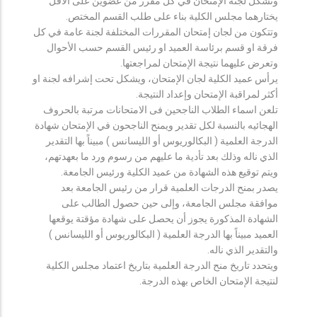
وتشكل لجنة الإمتحان في كل مقرر من عضوين على الأقل
يختارهما مجلس الكلية بناء على طلب القسم المختص.
وتتكون من لجان إمتحان المقررات المختلفة لجنة عامة في كل
فرقة او قسم برئاسة العميد او رئيس القسم حسب الأحوال
وتعرض عليهما نتيجة الإمتحان لمراجعتها.
يرأس عميد الكلية لجان الإمتحان، ويشكل تحت إشرافه لجنة او
أكثر لمراقبة الإمتحان وإعداد النتيجة.
تلعن اسماء الطلاب الناجحين فى الامتحانات مرتبة بالحروف
الهجائيه بالنسبة لكل تقدير ويمنح الناجحون في الإمتحان شهادة
الدرجة العلمية ( البكالوريوس أو الليسانس ) مبيناً بها التقدير
الذي ناله وذلك بعد تأدية ما عليهم من رسوم ورد ما بعهدتهم،
ويتم توقيع هذه الشهادة من عميد الكلية ورئيس الجامعة.
يصدر بمنح الدرجات العلمية قرار من رئيس الجامعة بعد
موافقة مجلس الجامعة، وإلى حين حصول الطالب على
الشهادة المذكورة يجوز أن يحصل على شهادة مؤقتة يوقعها
العميد مبيناً بها الدرجة العلمية ( البكالوريوس أو الليسانس )
والتقدير الذي ناله.
ويتحدد تاريخ منح الدرجة العلمية بتاريخ اعتماد مجلس الكلية
لنتيجة الإمتحان الخاص بهذه الدرجة.