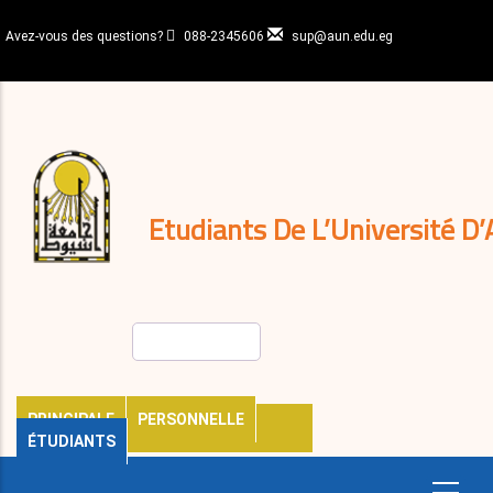
Aller
au
Avez-vous des questions?
088-2345606
sup@aun.edu.eg
contenu
N-
principal
Home
Règlements
&
décisions
Expatriés
Journal
Etudiants De L’Université D’
Rechercher
PRINCIPALE
PERSONNELLE
ÉTUDIANTS