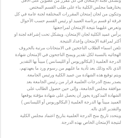
وتشكل لجنة الإمتحان في كل مقرر من عضوين على الأقل
يختارهما مجلس الكلية بناء على طلب القسم المختص.
وتتكون من لجان إمتحان المقررات المختلفة لجنة عامة في كل
فرقة او قسم برئاسة العميد او رئيس القسم حسب الأحوال
وتعرض عليهما نتيجة الإمتحان لمراجعتها.
يرأس عميد الكلية لجان الإمتحان، ويشكل تحت إشرافه لجنة او
أكثر لمراقبة الإمتحان وإعداد النتيجة.
تلعن اسماء الطلاب الناجحين فى الامتحانات مرتبة بالحروف
الهجائيه بالنسبة لكل تقدير ويمنح الناجحون في الإمتحان شهادة
الدرجة العلمية ( البكالوريوس أو الليسانس ) مبيناً بها التقدير
الذي ناله وذلك بعد تأدية ما عليهم من رسوم ورد ما بعهدتهم،
ويتم توقيع هذه الشهادة من عميد الكلية ورئيس الجامعة.
يصدر بمنح الدرجات العلمية قرار من رئيس الجامعة بعد
موافقة مجلس الجامعة، وإلى حين حصول الطالب على
الشهادة المذكورة يجوز أن يحصل على شهادة مؤقتة يوقعها
العميد مبيناً بها الدرجة العلمية ( البكالوريوس أو الليسانس )
والتقدير الذي ناله.
ويتحدد تاريخ منح الدرجة العلمية بتاريخ اعتماد مجلس الكلية
لنتيجة الإمتحان الخاص بهذه الدرجة.