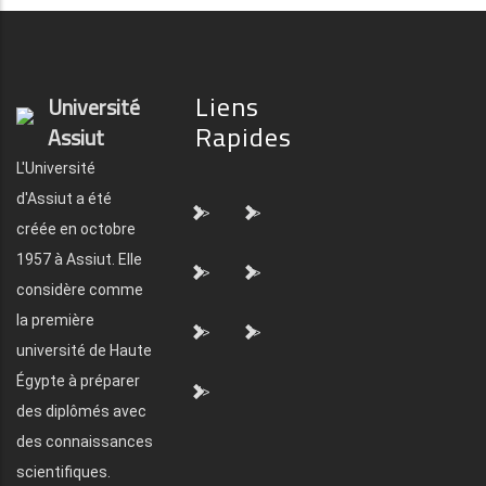
Liens
Université
Rapides
Assiut
L'Université
d'Assiut a été
">
">
créée en octobre
1957 à Assiut. Elle
">
">
considère comme
la première
">
">
université de Haute
Égypte à préparer
">
des diplômés avec
des connaissances
scientifiques.