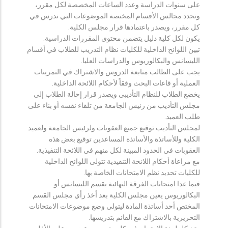
على سنوات الدراسة وعدد الساعات المخصصة لكل مقرر،
وتحدد مجالس الأقسام المختصة الموضوعات التي تدرس في
كل مقرر، ويصدر باعتمادها قرار مجلس الكلية.
يكون لكل كلية دليل يتضمن محتوى المقررات الدراسية.
تبين اللوائح الداخلية للكليات نظام التدريب للطلاب في أقسام
الليسانس والبكالوريوس والدراسات العليا.
يجب على الطالب متابعة الدروس والاشتراك في التمرينات
العملية أو قاعات البحث وفقاً لأحكام اللائحة الداخلية.
يخضع الطلاب للنظام التأديبي ويصدر قرار إحالة الطلاب إلى
مجلس التأديب من رئيس الجامعة من تلقاء نفسه أو بناء على
طلب العميد.
لمجلس التأديب توقيع جميع العقوبات ولرئيس الجامعة ولعميد
الكلية وللأساتذة والأساتذة المساعدين توقيع بعض هذه
العقوبات في الحدود المبينة لكل منهم في اللائحة التنفيذية.
مع مراعاة أحكام اللائحة التنفيذية تتولى اللوائح الداخلية
للكليات تحديد نظم الامتحانات الخاصة بها.
فيما عدا امتحانات الفرقة النهائية بقسم الليسانس أو
البكالوريوس يعين مجلس الكلية بعد أخذ رأي مجلس القسم
المختص أحد أساتذة المادة ليتولى وضع موضوعات الامتحانات
التحريرية بالاشتراك مع القائم بتدريسها.