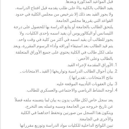
قبل المواعيد المذكورة وبعدها.
يقيد الطالب بالكلية بناءً على طلب يقدمه قبل افتتاح الدراسة،
ولا يجوز القيد بعد ذلك إلا بترخيص من مجلس الكلية في حدود
القواعد التي يقررها مجلس الجامعة.
يلتحق الطالب بالجامعة أو يتابع الدراسة بها للحصول على درجة
الليسانس أو البكالوريوس أن يقيد اسمه بإحدى الكليات، ولا
يجوز للطالب أن يقيد اسمه في أكثر من كلية في وقت واحد.
يتم قيد الطالب بعد استيفاء أوراقه وأداء الرسوم المقررة، ويعد
ملف لكل طالب في الكلية يحتوي على جميع الأوراق المتعلقة
بالطالب وعلى الأخص :
الأوراق المقدمة لإجراء القيد.
بيان أحوال الطالب الدراسية وتواريخها ( القيد ـ الامتحانات ـ
نتائح الامتحانات ـ تقديراتها ).
بيان العقوبات التأديبية الموقعة عليه.
أوجه النشاط الرياضي والاجتماعي والعسكري للطالب.
يعد سجل خاص لكل طالب يدون به بيان لما يتضمنه ملفه فضلاً
عن تاريخ خروجه من الجامعة وسببه وعمله بعد التخرج،
ويتكون هذا السجل من صورتين وتحفظ احداهما في الكلية
والأخرى في الجامعة.
تبين اللوائح الداخلية للكليات مواد الدراسة وتوزيع مقرراتها