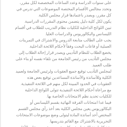
على سنوات الدراسة وعدد الساعات المخصصة لكل مقرر،
وتحدد مجالس الأقسام المختصة الموضوعات التي تدرس في
كل مقرر، ويصدر باعتمادها قرار مجلس الكلية.
يكون لكل كلية دليل يتضمن محتوى المقررات الدراسية.
تبين اللوائح الداخلية للكليات نظام التدريب للطلاب في أقسام
الليسانس والبكالوريوس والدراسات العليا.
يجب على الطالب متابعة الدروس والاشتراك في التمرينات
العملية أو قاعات البحث وفقاً لأحكام اللائحة الداخلية.
يخضع الطلاب للنظام التأديبي ويصدر قرار إحالة الطلاب إلى
مجلس التأديب من رئيس الجامعة من تلقاء نفسه أو بناء على
طلب العميد.
لمجلس التأديب توقيع جميع العقوبات ولرئيس الجامعة ولعميد
الكلية وللأساتذة والأساتذة المساعدين توقيع بعض هذه
العقوبات في الحدود المبينة لكل منهم في اللائحة التنفيذية.
مع مراعاة أحكام اللائحة التنفيذية تتولى اللوائح الداخلية
للكليات تحديد نظم الامتحانات الخاصة بها.
فيما عدا امتحانات الفرقة النهائية بقسم الليسانس أو
البكالوريوس يعين مجلس الكلية بعد أخذ رأي مجلس القسم
المختص أحد أساتذة المادة ليتولى وضع موضوعات الامتحانات
التحريرية بالاشتراك مع القائم بتدريسها.