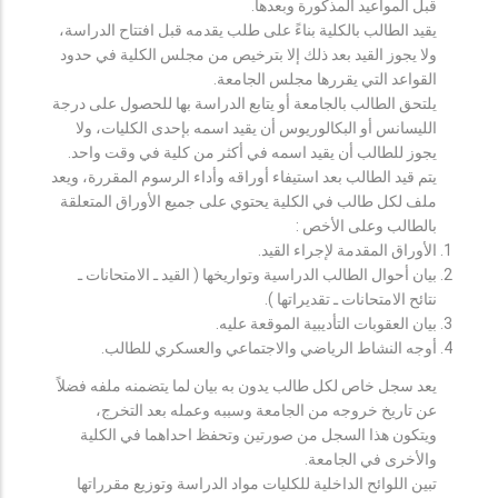
قبل المواعيد المذكورة وبعدها.
يقيد الطالب بالكلية بناءً على طلب يقدمه قبل افتتاح الدراسة،
ولا يجوز القيد بعد ذلك إلا بترخيص من مجلس الكلية في حدود
القواعد التي يقررها مجلس الجامعة.
يلتحق الطالب بالجامعة أو يتابع الدراسة بها للحصول على درجة
الليسانس أو البكالوريوس أن يقيد اسمه بإحدى الكليات، ولا
يجوز للطالب أن يقيد اسمه في أكثر من كلية في وقت واحد.
يتم قيد الطالب بعد استيفاء أوراقه وأداء الرسوم المقررة، ويعد
ملف لكل طالب في الكلية يحتوي على جميع الأوراق المتعلقة
بالطالب وعلى الأخص :
الأوراق المقدمة لإجراء القيد.
بيان أحوال الطالب الدراسية وتواريخها ( القيد ـ الامتحانات ـ
نتائح الامتحانات ـ تقديراتها ).
بيان العقوبات التأديبية الموقعة عليه.
أوجه النشاط الرياضي والاجتماعي والعسكري للطالب.
يعد سجل خاص لكل طالب يدون به بيان لما يتضمنه ملفه فضلاً
عن تاريخ خروجه من الجامعة وسببه وعمله بعد التخرج،
ويتكون هذا السجل من صورتين وتحفظ احداهما في الكلية
والأخرى في الجامعة.
تبين اللوائح الداخلية للكليات مواد الدراسة وتوزيع مقرراتها