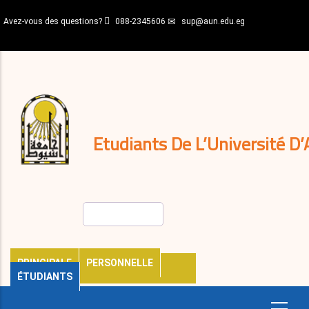
Aller
Avez-vous des questions?
088-2345606
sup@aun.edu.eg
au
contenu
N-
principal
Home
Règlements
&
décisions
Expatriés
Journal
Etudiants De L’Université D’
Rechercher
PRINCIPALE
PERSONNELLE
ÉTUDIANTS