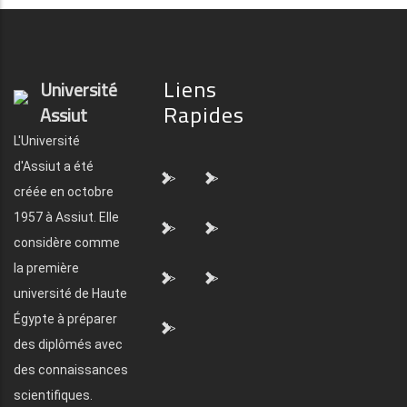
Liens
Université
Rapides
Assiut
L'Université
d'Assiut a été
">
">
créée en octobre
1957 à Assiut. Elle
">
">
considère comme
la première
">
">
université de Haute
Égypte à préparer
">
des diplômés avec
des connaissances
scientifiques.