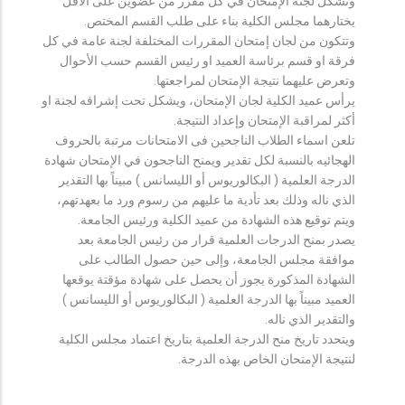
وتشكل لجنة الإمتحان في كل مقرر من عضوين على الأقل
يختارهما مجلس الكلية بناء على طلب القسم المختص.
وتتكون من لجان إمتحان المقررات المختلفة لجنة عامة في كل
فرقة او قسم برئاسة العميد او رئيس القسم حسب الأحوال
وتعرض عليهما نتيجة الإمتحان لمراجعتها.
يرأس عميد الكلية لجان الإمتحان، ويشكل تحت إشرافه لجنة او
أكثر لمراقبة الإمتحان وإعداد النتيجة.
تلعن اسماء الطلاب الناجحين فى الامتحانات مرتبة بالحروف
الهجائيه بالنسبة لكل تقدير ويمنح الناجحون في الإمتحان شهادة
الدرجة العلمية ( البكالوريوس أو الليسانس ) مبيناً بها التقدير
الذي ناله وذلك بعد تأدية ما عليهم من رسوم ورد ما بعهدتهم،
ويتم توقيع هذه الشهادة من عميد الكلية ورئيس الجامعة.
يصدر بمنح الدرجات العلمية قرار من رئيس الجامعة بعد
موافقة مجلس الجامعة، وإلى حين حصول الطالب على
الشهادة المذكورة يجوز أن يحصل على شهادة مؤقتة يوقعها
العميد مبيناً بها الدرجة العلمية ( البكالوريوس أو الليسانس )
والتقدير الذي ناله.
ويتحدد تاريخ منح الدرجة العلمية بتاريخ اعتماد مجلس الكلية
لنتيجة الإمتحان الخاص بهذه الدرجة.