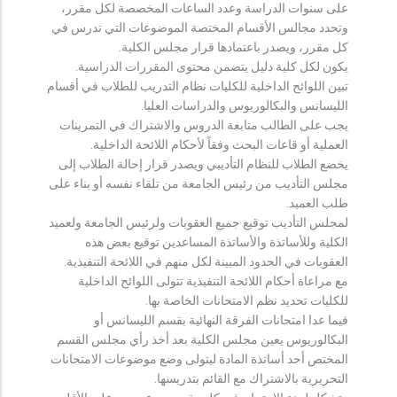
على سنوات الدراسة وعدد الساعات المخصصة لكل مقرر،
وتحدد مجالس الأقسام المختصة الموضوعات التي تدرس في
كل مقرر، ويصدر باعتمادها قرار مجلس الكلية.
يكون لكل كلية دليل يتضمن محتوى المقررات الدراسية.
تبين اللوائح الداخلية للكليات نظام التدريب للطلاب في أقسام
الليسانس والبكالوريوس والدراسات العليا.
يجب على الطالب متابعة الدروس والاشتراك في التمرينات
العملية أو قاعات البحث وفقاً لأحكام اللائحة الداخلية.
يخضع الطلاب للنظام التأديبي ويصدر قرار إحالة الطلاب إلى
مجلس التأديب من رئيس الجامعة من تلقاء نفسه أو بناء على
طلب العميد.
لمجلس التأديب توقيع جميع العقوبات ولرئيس الجامعة ولعميد
الكلية وللأساتذة والأساتذة المساعدين توقيع بعض هذه
العقوبات في الحدود المبينة لكل منهم في اللائحة التنفيذية.
مع مراعاة أحكام اللائحة التنفيذية تتولى اللوائح الداخلية
للكليات تحديد نظم الامتحانات الخاصة بها.
فيما عدا امتحانات الفرقة النهائية بقسم الليسانس أو
البكالوريوس يعين مجلس الكلية بعد أخذ رأي مجلس القسم
المختص أحد أساتذة المادة ليتولى وضع موضوعات الامتحانات
التحريرية بالاشتراك مع القائم بتدريسها.