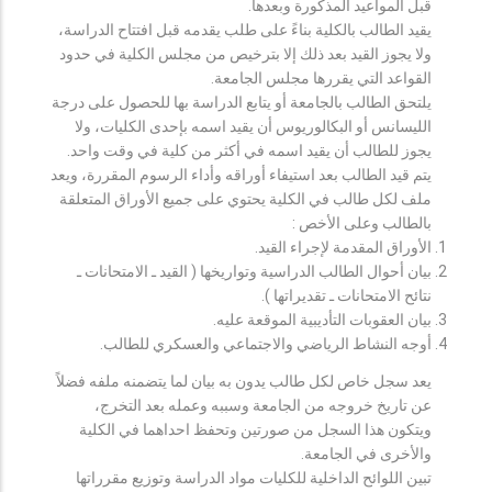
قبل المواعيد المذكورة وبعدها.
يقيد الطالب بالكلية بناءً على طلب يقدمه قبل افتتاح الدراسة،
ولا يجوز القيد بعد ذلك إلا بترخيص من مجلس الكلية في حدود
القواعد التي يقررها مجلس الجامعة.
يلتحق الطالب بالجامعة أو يتابع الدراسة بها للحصول على درجة
الليسانس أو البكالوريوس أن يقيد اسمه بإحدى الكليات، ولا
يجوز للطالب أن يقيد اسمه في أكثر من كلية في وقت واحد.
يتم قيد الطالب بعد استيفاء أوراقه وأداء الرسوم المقررة، ويعد
ملف لكل طالب في الكلية يحتوي على جميع الأوراق المتعلقة
بالطالب وعلى الأخص :
الأوراق المقدمة لإجراء القيد.
بيان أحوال الطالب الدراسية وتواريخها ( القيد ـ الامتحانات ـ
نتائح الامتحانات ـ تقديراتها ).
بيان العقوبات التأديبية الموقعة عليه.
أوجه النشاط الرياضي والاجتماعي والعسكري للطالب.
يعد سجل خاص لكل طالب يدون به بيان لما يتضمنه ملفه فضلاً
عن تاريخ خروجه من الجامعة وسببه وعمله بعد التخرج،
ويتكون هذا السجل من صورتين وتحفظ احداهما في الكلية
والأخرى في الجامعة.
تبين اللوائح الداخلية للكليات مواد الدراسة وتوزيع مقرراتها