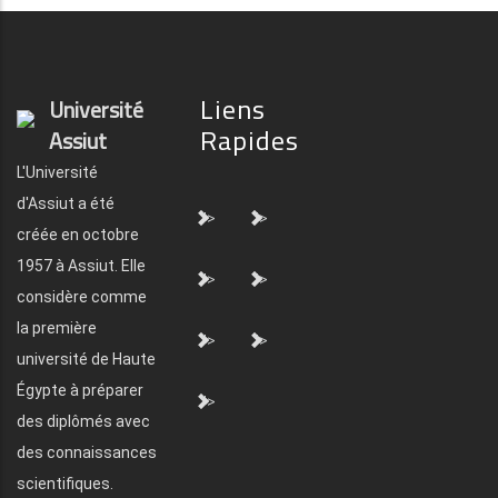
Liens
Université
Rapides
Assiut
L'Université
d'Assiut a été
">
">
créée en octobre
1957 à Assiut. Elle
">
">
considère comme
la première
">
">
université de Haute
Égypte à préparer
">
des diplômés avec
des connaissances
scientifiques.