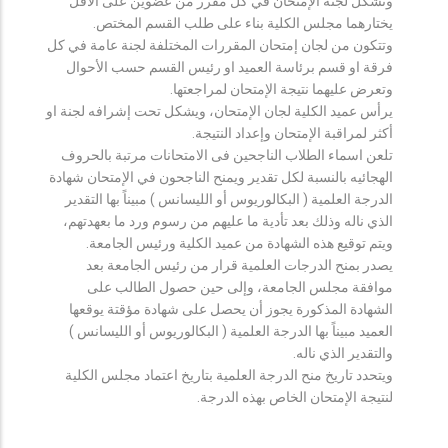
وتشكل لجنة الإمتحان في كل مقرر من عضوين على الأقل
يختارهما مجلس الكلية بناء على طلب القسم المختص.
وتتكون من لجان إمتحان المقررات المختلفة لجنة عامة في كل
فرقة او قسم برئاسة العميد او رئيس القسم حسب الأحوال
وتعرض عليهما نتيجة الإمتحان لمراجعتها.
يرأس عميد الكلية لجان الإمتحان، ويشكل تحت إشرافه لجنة او
أكثر لمراقبة الإمتحان وإعداد النتيجة.
تلعن اسماء الطلاب الناجحين فى الامتحانات مرتبة بالحروف
الهجائيه بالنسبة لكل تقدير ويمنح الناجحون في الإمتحان شهادة
الدرجة العلمية ( البكالوريوس أو الليسانس ) مبيناً بها التقدير
الذي ناله وذلك بعد تأدية ما عليهم من رسوم ورد ما بعهدتهم،
ويتم توقيع هذه الشهادة من عميد الكلية ورئيس الجامعة.
يصدر بمنح الدرجات العلمية قرار من رئيس الجامعة بعد
موافقة مجلس الجامعة، وإلى حين حصول الطالب على
الشهادة المذكورة يجوز أن يحصل على شهادة مؤقتة يوقعها
العميد مبيناً بها الدرجة العلمية ( البكالوريوس أو الليسانس )
والتقدير الذي ناله.
ويتحدد تاريخ منح الدرجة العلمية بتاريخ اعتماد مجلس الكلية
لنتيجة الإمتحان الخاص بهذه الدرجة.