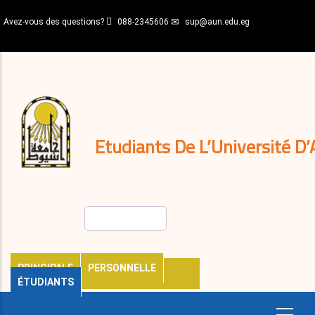
Aller
Avez-vous des questions?
088-2345606
sup@aun.edu.eg
au
contenu
N-
principal
Home
Règlements
&
décisions
Expatriés
Journal
Etudiants De L’Université D’
Rechercher
PRINCIPALE
PERSONNELLE
ÉTUDIANTS