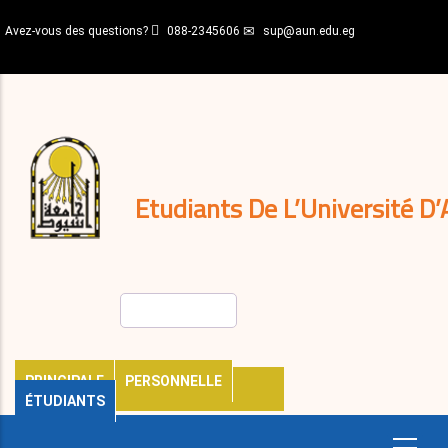
Aller
Avez-vous des questions?
088-2345606
sup@aun.edu.eg
au
contenu
N-
principal
Home
Règlements
&
décisions
Expatriés
Journal
Etudiants De L’Université D’
Rechercher
PRINCIPALE
PERSONNELLE
ÉTUDIANTS