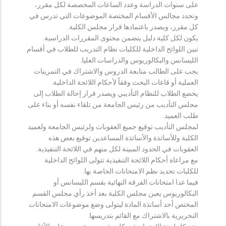
على سنوات الدراسة وعدد الساعات المخصصة لكل مقرر،
وتحدد مجالس الأقسام المختصة الموضوعات التي تدرس في
كل مقرر، ويصدر باعتمادها قرار مجلس الكلية.
يكون لكل كلية دليل يتضمن محتوى المقررات الدراسية.
تبين اللوائح الداخلية للكليات نظام التدريب للطلاب في أقسام
الليسانس والبكالوريوس والدراسات العليا.
يجب على الطالب متابعة الدروس والاشتراك في التمرينات
العملية أو قاعات البحث وفقاً لأحكام اللائحة الداخلية.
يخضع الطلاب للنظام التأديبي ويصدر قرار إحالة الطلاب إلى
مجلس التأديب من رئيس الجامعة من تلقاء نفسه أو بناء على
طلب العميد.
لمجلس التأديب توقيع جميع العقوبات ولرئيس الجامعة ولعميد
الكلية وللأساتذة والأساتذة المساعدين توقيع بعض هذه
العقوبات في الحدود المبينة لكل منهم في اللائحة التنفيذية.
مع مراعاة أحكام اللائحة التنفيذية تتولى اللوائح الداخلية
للكليات تحديد نظم الامتحانات الخاصة بها.
فيما عدا امتحانات الفرقة النهائية بقسم الليسانس أو
البكالوريوس يعين مجلس الكلية بعد أخذ رأي مجلس القسم
المختص أحد أساتذة المادة ليتولى وضع موضوعات الامتحانات
التحريرية بالاشتراك مع القائم بتدريسها.