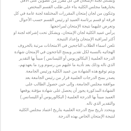
وتشكل لجنة الإمتحان في كل مقرر من عضوين على الأقل
يختارهما مجلس الكلية بناء على طلب القسم المختص.
وتتكون من لجان إمتحان المقررات المختلفة لجنة عامة في كل
فرقة او قسم برئاسة العميد او رئيس القسم حسب الأحوال
وتعرض عليهما نتيجة الإمتحان لمراجعتها.
يرأس عميد الكلية لجان الإمتحان، ويشكل تحت إشرافه لجنة او
أكثر لمراقبة الإمتحان وإعداد النتيجة.
تلعن اسماء الطلاب الناجحين فى الامتحانات مرتبة بالحروف
الهجائيه بالنسبة لكل تقدير ويمنح الناجحون في الإمتحان شهادة
الدرجة العلمية ( البكالوريوس أو الليسانس ) مبيناً بها التقدير
الذي ناله وذلك بعد تأدية ما عليهم من رسوم ورد ما بعهدتهم،
ويتم توقيع هذه الشهادة من عميد الكلية ورئيس الجامعة.
يصدر بمنح الدرجات العلمية قرار من رئيس الجامعة بعد
موافقة مجلس الجامعة، وإلى حين حصول الطالب على
الشهادة المذكورة يجوز أن يحصل على شهادة مؤقتة يوقعها
العميد مبيناً بها الدرجة العلمية ( البكالوريوس أو الليسانس )
والتقدير الذي ناله.
ويتحدد تاريخ منح الدرجة العلمية بتاريخ اعتماد مجلس الكلية
لنتيجة الإمتحان الخاص بهذه الدرجة.