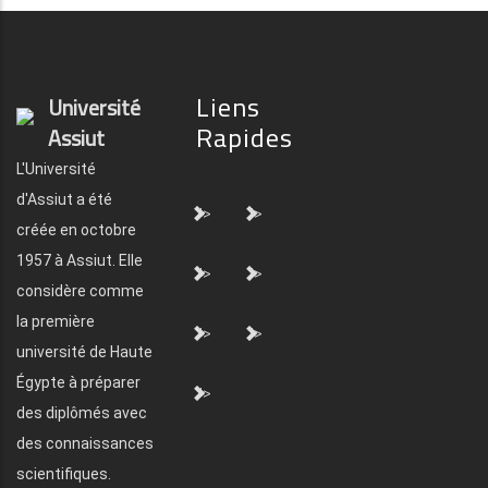
Liens
Université
Rapides
Assiut
L'Université
d'Assiut a été
">
">
créée en octobre
1957 à Assiut. Elle
">
">
considère comme
la première
">
">
université de Haute
Égypte à préparer
">
des diplômés avec
des connaissances
scientifiques.