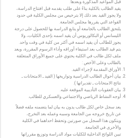
قبل المواعيد المذكورة وبعدها.
يقيد الطالب بالكلية بناءً على طلب يقدمه قبل افتتاح الدراسة،
ولا يجوز القيد بعد ذلك إلا بترخيص من مجلس الكلية في حدود
القواعد التي يقررها مجلس الجامعة.
يلتحق الطالب بالجامعة أو يتابع الدراسة بها للحصول على درجة
الليسانس أو البكالوريوس أن يقيد اسمه بإحدى الكليات، ولا
يجوز للطالب أن يقيد اسمه في أكثر من كلية في وقت واحد.
يتم قيد الطالب بعد استيفاء أوراقه وأداء الرسوم المقررة، ويعد
ملف لكل طالب في الكلية يحتوي على جميع الأوراق المتعلقة
بالطالب وعلى الأخص :
الأوراق المقدمة لإجراء القيد.
بيان أحوال الطالب الدراسية وتواريخها ( القيد ـ الامتحانات ـ
نتائح الامتحانات ـ تقديراتها ).
بيان العقوبات التأديبية الموقعة عليه.
أوجه النشاط الرياضي والاجتماعي والعسكري للطالب.
يعد سجل خاص لكل طالب يدون به بيان لما يتضمنه ملفه فضلاً
عن تاريخ خروجه من الجامعة وسببه وعمله بعد التخرج،
ويتكون هذا السجل من صورتين وتحفظ احداهما في الكلية
والأخرى في الجامعة.
تبين اللوائح الداخلية للكليات مواد الدراسة وتوزيع مقرراتها