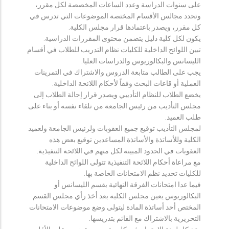
على سنوات الدراسة وعدد الساعات المخصصة لكل مقرر،
وتحدد مجالس الأقسام المختصة الموضوعات التي تدرس في
كل مقرر، ويصدر باعتمادها قرار مجلس الكلية.
يكون لكل كلية دليل يتضمن محتوى المقررات الدراسية.
تبين اللوائح الداخلية للكليات نظام التدريب للطلاب في أقسام
الليسانس والبكالوريوس والدراسات العليا.
يجب على الطالب متابعة الدروس والاشتراك في التمرينات
العملية أو قاعات البحث وفقاً لأحكام اللائحة الداخلية.
يخضع الطلاب للنظام التأديبي ويصدر قرار إحالة الطلاب إلى
مجلس التأديب من رئيس الجامعة من تلقاء نفسه أو بناء على
طلب العميد.
لمجلس التأديب توقيع جميع العقوبات ولرئيس الجامعة ولعميد
الكلية وللأساتذة والأساتذة المساعدين توقيع بعض هذه
العقوبات في الحدود المبينة لكل منهم في اللائحة التنفيذية.
مع مراعاة أحكام اللائحة التنفيذية تتولى اللوائح الداخلية
للكليات تحديد نظم الامتحانات الخاصة بها.
فيما عدا امتحانات الفرقة النهائية بقسم الليسانس أو
البكالوريوس يعين مجلس الكلية بعد أخذ رأي مجلس القسم
المختص أحد أساتذة المادة ليتولى وضع موضوعات الامتحانات
التحريرية بالاشتراك مع القائم بتدريسها.