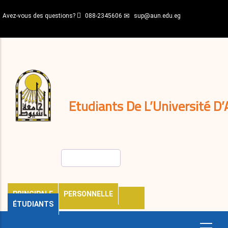
Aller
Avez-vous des questions?
088-2345606
sup@aun.edu.eg
au
contenu
N-
principal
Home
Règlements
&
décisions
Expatriés
Journal
Etudiants De L’Université D’
Rechercher
PRINCIPALE
PERSONNELLE
ÉTUDIANTS