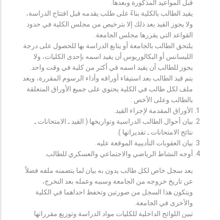
قبل المواعيد المذكورة وبعدها.
يقيد الطالب بالكلية بناءً على طلب يقدمه قبل افتتاح الدراسة،
ولا يجوز القيد بعد ذلك إلا بترخيص من مجلس الكلية في حدود
القواعد التي يقررها مجلس الجامعة.
يلتحق الطالب بالجامعة أو يتابع الدراسة بها للحصول على درجة
الليسانس أو البكالوريوس أن يقيد اسمه بإحدى الكليات، ولا
يجوز للطالب أن يقيد اسمه في أكثر من كلية في وقت واحد.
يتم قيد الطالب بعد استيفاء أوراقه وأداء الرسوم المقررة، ويعد
ملف لكل طالب في الكلية يحتوي على جميع الأوراق المتعلقة
بالطالب وعلى الأخص :
الأوراق المقدمة لإجراء القيد.
بيان أحوال الطالب الدراسية وتواريخها ( القيد ـ الامتحانات ـ
نتائح الامتحانات ـ تقديراتها ).
بيان العقوبات التأديبية الموقعة عليه.
أوجه النشاط الرياضي والاجتماعي والعسكري للطالب.
يعد سجل خاص لكل طالب يدون به بيان لما يتضمنه ملفه فضلاً
عن تاريخ خروجه من الجامعة وسببه وعمله بعد التخرج،
ويتكون هذا السجل من صورتين وتحفظ احداهما في الكلية
والأخرى في الجامعة.
تبين اللوائح الداخلية للكليات مواد الدراسة وتوزيع مقرراتها