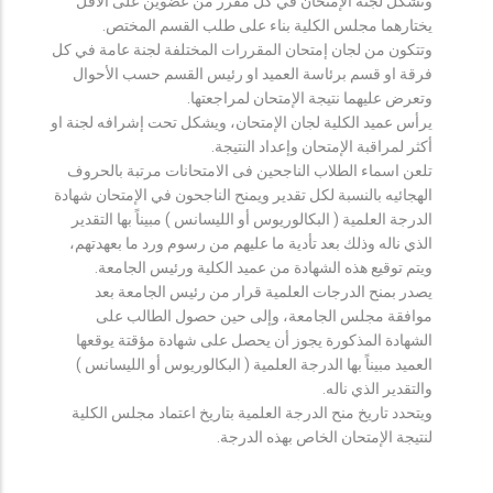
وتشكل لجنة الإمتحان في كل مقرر من عضوين على الأقل
يختارهما مجلس الكلية بناء على طلب القسم المختص.
وتتكون من لجان إمتحان المقررات المختلفة لجنة عامة في كل
فرقة او قسم برئاسة العميد او رئيس القسم حسب الأحوال
وتعرض عليهما نتيجة الإمتحان لمراجعتها.
يرأس عميد الكلية لجان الإمتحان، ويشكل تحت إشرافه لجنة او
أكثر لمراقبة الإمتحان وإعداد النتيجة.
تلعن اسماء الطلاب الناجحين فى الامتحانات مرتبة بالحروف
الهجائيه بالنسبة لكل تقدير ويمنح الناجحون في الإمتحان شهادة
الدرجة العلمية ( البكالوريوس أو الليسانس ) مبيناً بها التقدير
الذي ناله وذلك بعد تأدية ما عليهم من رسوم ورد ما بعهدتهم،
ويتم توقيع هذه الشهادة من عميد الكلية ورئيس الجامعة.
يصدر بمنح الدرجات العلمية قرار من رئيس الجامعة بعد
موافقة مجلس الجامعة، وإلى حين حصول الطالب على
الشهادة المذكورة يجوز أن يحصل على شهادة مؤقتة يوقعها
العميد مبيناً بها الدرجة العلمية ( البكالوريوس أو الليسانس )
والتقدير الذي ناله.
ويتحدد تاريخ منح الدرجة العلمية بتاريخ اعتماد مجلس الكلية
لنتيجة الإمتحان الخاص بهذه الدرجة.