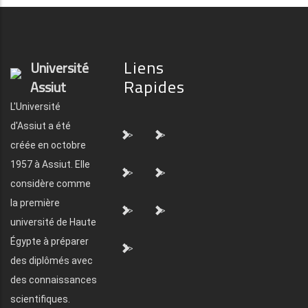
Liens
Université
Rapides
Assiut
L'Université
d'Assiut a été
">
">
créée en octobre
1957 à Assiut. Elle
">
">
considère comme
la première
">
">
université de Haute
Égypte à préparer
">
des diplômés avec
des connaissances
scientifiques.