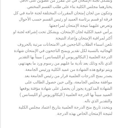
وتشكل لجنة الإمتحان في كل مقرر من عضوين على الأقل
يختارهما مجلس الكلية بناء على طلب القسم المختص.
وتتكون من لجان إمتحان المقررات المختلفة لجنة عامة في كل
فرقة او قسم برئاسة العميد او رئيس القسم حسب الأحوال
وتعرض عليهما نتيجة الإمتحان لمراجعتها.
يرأس عميد الكلية لجان الإمتحان، ويشكل تحت إشرافه لجنة او
أكثر لمراقبة الإمتحان وإعداد النتيجة.
تلعن اسماء الطلاب الناجحين فى الامتحانات مرتبة بالحروف
الهجائيه بالنسبة لكل تقدير ويمنح الناجحون في الإمتحان شهادة
الدرجة العلمية ( البكالوريوس أو الليسانس ) مبيناً بها التقدير
الذي ناله وذلك بعد تأدية ما عليهم من رسوم ورد ما بعهدتهم،
ويتم توقيع هذه الشهادة من عميد الكلية ورئيس الجامعة.
يصدر بمنح الدرجات العلمية قرار من رئيس الجامعة بعد
موافقة مجلس الجامعة، وإلى حين حصول الطالب على
الشهادة المذكورة يجوز أن يحصل على شهادة مؤقتة يوقعها
العميد مبيناً بها الدرجة العلمية ( البكالوريوس أو الليسانس )
والتقدير الذي ناله.
ويتحدد تاريخ منح الدرجة العلمية بتاريخ اعتماد مجلس الكلية
لنتيجة الإمتحان الخاص بهذه الدرجة.