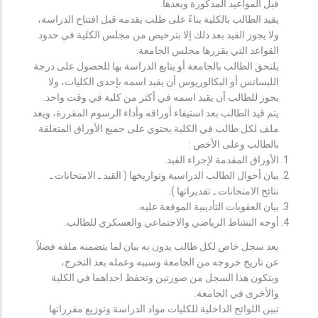
قبل المواعيد المذكورة وبعدها.
يقيد الطالب بالكلية بناءً على طلب يقدمه قبل افتتاح الدراسة،
ولا يجوز القيد بعد ذلك إلا بترخيص من مجلس الكلية في حدود
القواعد التي يقررها مجلس الجامعة.
يلتحق الطالب بالجامعة أو يتابع الدراسة بها للحصول على درجة
الليسانس أو البكالوريوس أن يقيد اسمه بإحدى الكليات، ولا
يجوز للطالب أن يقيد اسمه في أكثر من كلية في وقت واحد.
يتم قيد الطالب بعد استيفاء أوراقه وأداء الرسوم المقررة، ويعد
ملف لكل طالب في الكلية يحتوي على جميع الأوراق المتعلقة
بالطالب وعلى الأخص :
الأوراق المقدمة لإجراء القيد.
بيان أحوال الطالب الدراسية وتواريخها ( القيد ـ الامتحانات ـ
نتائح الامتحانات ـ تقديراتها ).
بيان العقوبات التأديبية الموقعة عليه.
أوجه النشاط الرياضي والاجتماعي والعسكري للطالب.
يعد سجل خاص لكل طالب يدون به بيان لما يتضمنه ملفه فضلاً
عن تاريخ خروجه من الجامعة وسببه وعمله بعد التخرج،
ويتكون هذا السجل من صورتين وتحفظ احداهما في الكلية
والأخرى في الجامعة.
تبين اللوائح الداخلية للكليات مواد الدراسة وتوزيع مقرراتها