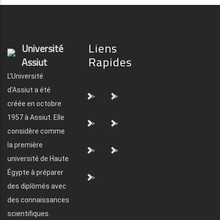
Liens
Université
Rapides
Assiut
L'Université
d'Assiut a été
">
">
créée en octobre
1957 à Assiut. Elle
">
">
considère comme
la première
">
">
université de Haute
Égypte à préparer
">
des diplômés avec
des connaissances
scientifiques.