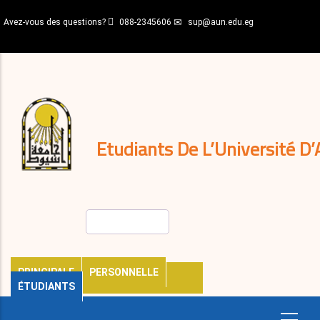
Aller
Avez-vous des questions?
088-2345606
sup@aun.edu.eg
au
contenu
N-
principal
Home
Règlements
&
décisions
Expatriés
Journal
Etudiants De L’Université D’
Rechercher
PRINCIPALE
PERSONNELLE
ÉTUDIANTS