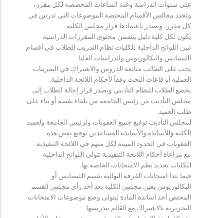
على سنوات الدراسة وعدد الساعات المخصصة لكل مقرر،
وتحدد مجالس الأقسام المختصة الموضوعات التي تدرس في
كل مقرر، ويصدر باعتمادها قرار مجلس الكلية.
يكون لكل كلية دليل يتضمن محتوى المقررات الدراسية.
تبين اللوائح الداخلية للكليات نظام التدريب للطلاب في أقسام
الليسانس والبكالوريوس والدراسات العليا.
يجب على الطالب متابعة الدروس والاشتراك في التمرينات
العملية أو قاعات البحث وفقاً لأحكام اللائحة الداخلية.
يخضع الطلاب للنظام التأديبي ويصدر قرار إحالة الطلاب إلى
مجلس التأديب من رئيس الجامعة من تلقاء نفسه أو بناء على
طلب العميد.
لمجلس التأديب توقيع جميع العقوبات ولرئيس الجامعة ولعميد
الكلية وللأساتذة والأساتذة المساعدين توقيع بعض هذه
العقوبات في الحدود المبينة لكل منهم في اللائحة التنفيذية.
مع مراعاة أحكام اللائحة التنفيذية تتولى اللوائح الداخلية
للكليات تحديد نظم الامتحانات الخاصة بها.
فيما عدا امتحانات الفرقة النهائية بقسم الليسانس أو
البكالوريوس يعين مجلس الكلية بعد أخذ رأي مجلس القسم
المختص أحد أساتذة المادة ليتولى وضع موضوعات الامتحانات
التحريرية بالاشتراك مع القائم بتدريسها.