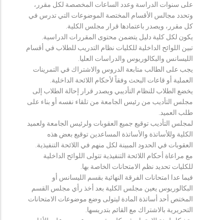
على سنوات الدراسة وعدد الساعات المخصصة لكل مقرر،
وتحدد مجالس الأقسام المختصة الموضوعات التي تدرس في
كل مقرر، ويصدر باعتمادها قرار مجلس الكلية.
يكون لكل كلية دليل يتضمن محتوى المقررات الدراسية.
تبين اللوائح الداخلية للكليات نظام التدريب للطلاب في أقسام
الليسانس والبكالوريوس والدراسات العليا.
يجب على الطالب متابعة الدروس والاشتراك في التمرينات
العملية أو قاعات البحث وفقاً لأحكام اللائحة الداخلية.
يخضع الطلاب للنظام التأديبي ويصدر قرار إحالة الطلاب إلى
مجلس التأديب من رئيس الجامعة من تلقاء نفسه أو بناء على
طلب العميد.
لمجلس التأديب توقيع جميع العقوبات ولرئيس الجامعة ولعميد
الكلية وللأساتذة والأساتذة المساعدين توقيع بعض هذه
العقوبات في الحدود المبينة لكل منهم في اللائحة التنفيذية.
مع مراعاة أحكام اللائحة التنفيذية تتولى اللوائح الداخلية
للكليات تحديد نظم الامتحانات الخاصة بها.
فيما عدا امتحانات الفرقة النهائية بقسم الليسانس أو
البكالوريوس يعين مجلس الكلية بعد أخذ رأي مجلس القسم
المختص أحد أساتذة المادة ليتولى وضع موضوعات الامتحانات
التحريرية بالاشتراك مع القائم بتدريسها.