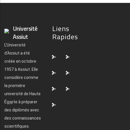
Liens
Université
Rapides
Assiut
L'Université
d'Assiut a été
">
">
créée en octobre
1957 à Assiut. Elle
">
">
considère comme
la première
">
">
université de Haute
Égypte à préparer
">
des diplômés avec
des connaissances
scientifiques.