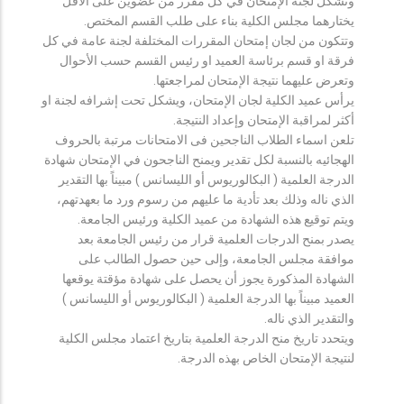
وتشكل لجنة الإمتحان في كل مقرر من عضوين على الأقل
يختارهما مجلس الكلية بناء على طلب القسم المختص.
وتتكون من لجان إمتحان المقررات المختلفة لجنة عامة في كل
فرقة او قسم برئاسة العميد او رئيس القسم حسب الأحوال
وتعرض عليهما نتيجة الإمتحان لمراجعتها.
يرأس عميد الكلية لجان الإمتحان، ويشكل تحت إشرافه لجنة او
أكثر لمراقبة الإمتحان وإعداد النتيجة.
تلعن اسماء الطلاب الناجحين فى الامتحانات مرتبة بالحروف
الهجائيه بالنسبة لكل تقدير ويمنح الناجحون في الإمتحان شهادة
الدرجة العلمية ( البكالوريوس أو الليسانس ) مبيناً بها التقدير
الذي ناله وذلك بعد تأدية ما عليهم من رسوم ورد ما بعهدتهم،
ويتم توقيع هذه الشهادة من عميد الكلية ورئيس الجامعة.
يصدر بمنح الدرجات العلمية قرار من رئيس الجامعة بعد
موافقة مجلس الجامعة، وإلى حين حصول الطالب على
الشهادة المذكورة يجوز أن يحصل على شهادة مؤقتة يوقعها
العميد مبيناً بها الدرجة العلمية ( البكالوريوس أو الليسانس )
والتقدير الذي ناله.
ويتحدد تاريخ منح الدرجة العلمية بتاريخ اعتماد مجلس الكلية
لنتيجة الإمتحان الخاص بهذه الدرجة.