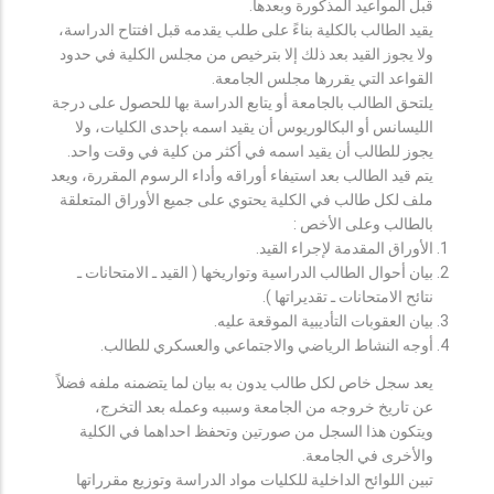
قبل المواعيد المذكورة وبعدها.
يقيد الطالب بالكلية بناءً على طلب يقدمه قبل افتتاح الدراسة،
ولا يجوز القيد بعد ذلك إلا بترخيص من مجلس الكلية في حدود
القواعد التي يقررها مجلس الجامعة.
يلتحق الطالب بالجامعة أو يتابع الدراسة بها للحصول على درجة
الليسانس أو البكالوريوس أن يقيد اسمه بإحدى الكليات، ولا
يجوز للطالب أن يقيد اسمه في أكثر من كلية في وقت واحد.
يتم قيد الطالب بعد استيفاء أوراقه وأداء الرسوم المقررة، ويعد
ملف لكل طالب في الكلية يحتوي على جميع الأوراق المتعلقة
بالطالب وعلى الأخص :
الأوراق المقدمة لإجراء القيد.
بيان أحوال الطالب الدراسية وتواريخها ( القيد ـ الامتحانات ـ
نتائح الامتحانات ـ تقديراتها ).
بيان العقوبات التأديبية الموقعة عليه.
أوجه النشاط الرياضي والاجتماعي والعسكري للطالب.
يعد سجل خاص لكل طالب يدون به بيان لما يتضمنه ملفه فضلاً
عن تاريخ خروجه من الجامعة وسببه وعمله بعد التخرج،
ويتكون هذا السجل من صورتين وتحفظ احداهما في الكلية
والأخرى في الجامعة.
تبين اللوائح الداخلية للكليات مواد الدراسة وتوزيع مقرراتها