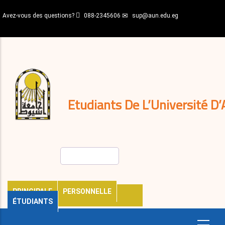
Aller
Avez-vous des questions?
088-2345606
sup@aun.edu.eg
au
contenu
N-
principal
Home
Règlements
&
décisions
Expatriés
Journal
Etudiants De L’Université D’
Rechercher
PRINCIPALE
PERSONNELLE
ÉTUDIANTS