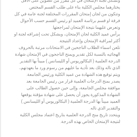
وتشكل لجنة الإمتحان في كل مقرر من عضوين على الأقل
يختارهما مجلس الكلية بناء على طلب القسم المختص.
وتتكون من لجان إمتحان المقررات المختلفة لجنة عامة في كل
فرقة او قسم برئاسة العميد او رئيس القسم حسب الأحوال
وتعرض عليهما نتيجة الإمتحان لمراجعتها.
يرأس عميد الكلية لجان الإمتحان، ويشكل تحت إشرافه لجنة او
أكثر لمراقبة الإمتحان وإعداد النتيجة.
تلعن اسماء الطلاب الناجحين فى الامتحانات مرتبة بالحروف
الهجائيه بالنسبة لكل تقدير ويمنح الناجحون في الإمتحان شهادة
الدرجة العلمية ( البكالوريوس أو الليسانس ) مبيناً بها التقدير
الذي ناله وذلك بعد تأدية ما عليهم من رسوم ورد ما بعهدتهم،
ويتم توقيع هذه الشهادة من عميد الكلية ورئيس الجامعة.
يصدر بمنح الدرجات العلمية قرار من رئيس الجامعة بعد
موافقة مجلس الجامعة، وإلى حين حصول الطالب على
الشهادة المذكورة يجوز أن يحصل على شهادة مؤقتة يوقعها
العميد مبيناً بها الدرجة العلمية ( البكالوريوس أو الليسانس )
والتقدير الذي ناله.
ويتحدد تاريخ منح الدرجة العلمية بتاريخ اعتماد مجلس الكلية
لنتيجة الإمتحان الخاص بهذه الدرجة.