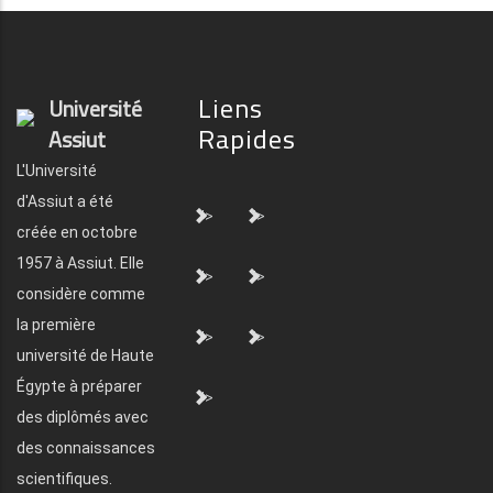
Liens
Université
Rapides
Assiut
L'Université
d'Assiut a été
">
">
créée en octobre
1957 à Assiut. Elle
">
">
considère comme
la première
">
">
université de Haute
Égypte à préparer
">
des diplômés avec
des connaissances
scientifiques.