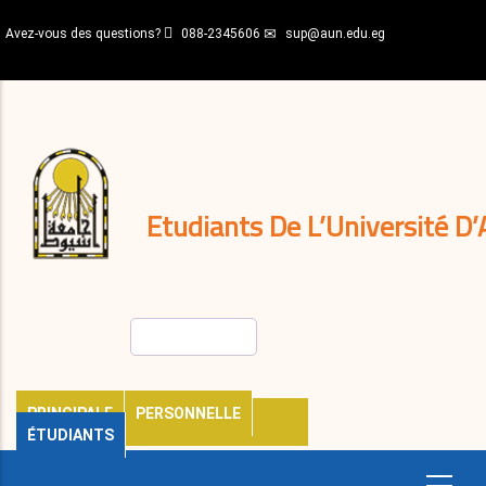
Aller
Avez-vous des questions?
088-2345606
sup@aun.edu.eg
au
contenu
N-
principal
Home
Règlements
&
décisions
Expatriés
Journal
Etudiants De L’Université D’
Rechercher
PRINCIPALE
PERSONNELLE
ÉTUDIANTS