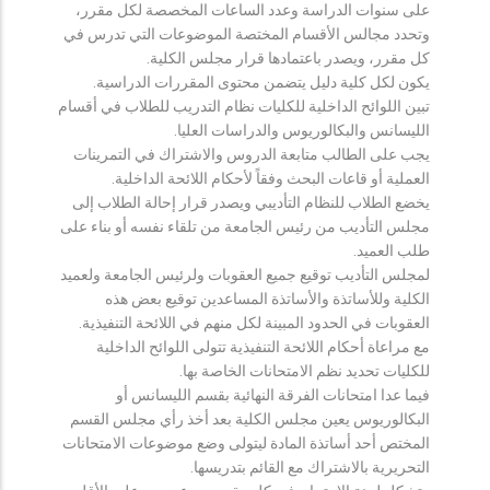
على سنوات الدراسة وعدد الساعات المخصصة لكل مقرر،
وتحدد مجالس الأقسام المختصة الموضوعات التي تدرس في
كل مقرر، ويصدر باعتمادها قرار مجلس الكلية.
يكون لكل كلية دليل يتضمن محتوى المقررات الدراسية.
تبين اللوائح الداخلية للكليات نظام التدريب للطلاب في أقسام
الليسانس والبكالوريوس والدراسات العليا.
يجب على الطالب متابعة الدروس والاشتراك في التمرينات
العملية أو قاعات البحث وفقاً لأحكام اللائحة الداخلية.
يخضع الطلاب للنظام التأديبي ويصدر قرار إحالة الطلاب إلى
مجلس التأديب من رئيس الجامعة من تلقاء نفسه أو بناء على
طلب العميد.
لمجلس التأديب توقيع جميع العقوبات ولرئيس الجامعة ولعميد
الكلية وللأساتذة والأساتذة المساعدين توقيع بعض هذه
العقوبات في الحدود المبينة لكل منهم في اللائحة التنفيذية.
مع مراعاة أحكام اللائحة التنفيذية تتولى اللوائح الداخلية
للكليات تحديد نظم الامتحانات الخاصة بها.
فيما عدا امتحانات الفرقة النهائية بقسم الليسانس أو
البكالوريوس يعين مجلس الكلية بعد أخذ رأي مجلس القسم
المختص أحد أساتذة المادة ليتولى وضع موضوعات الامتحانات
التحريرية بالاشتراك مع القائم بتدريسها.