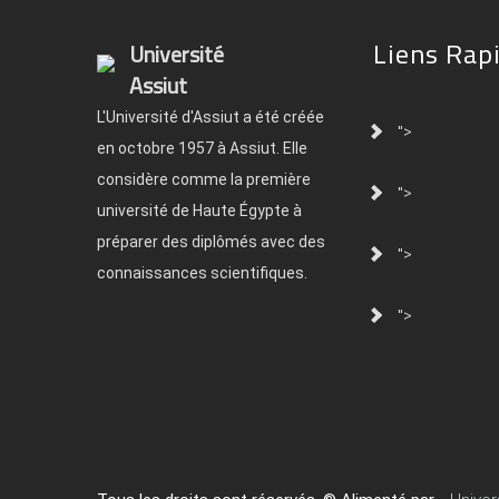
Liens Rap
Université
Assiut
L'Université d'Assiut a été créée
">
en octobre 1957 à Assiut. Elle
considère comme la première
">
université de Haute Égypte à
préparer des diplômés avec des
">
connaissances scientifiques.
">