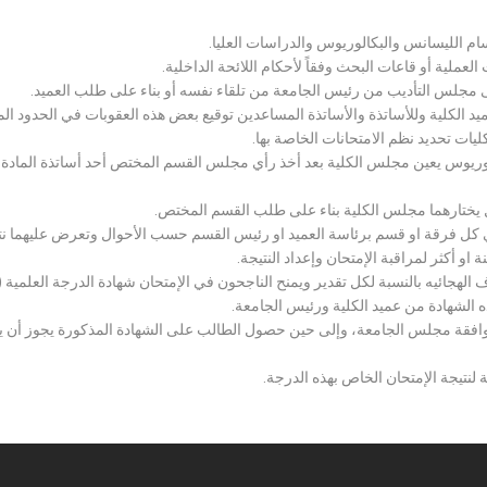
سام الليسانس والبكالوريوس والدراسات العليا.
ملية أو قاعات البحث وفقاً لأحكام اللائحة الداخلية.
لى مجلس التأديب من رئيس الجامعة من تلقاء نفسه أو بناء على طلب العميد.
 الكلية وللأساتذة والأساتذة المساعدين توقيع بعض هذه العقوبات في الحدود المبين
لكليات تحديد نظم الامتحانات الخاصة بها.
بكالوريوس يعين مجلس الكلية بعد أخذ رأي مجلس القسم المختص أحد أساتذة المادة
يختارهما مجلس الكلية بناء على طلب القسم المختص.
 كل فرقة او قسم برئاسة العميد او رئيس القسم حسب الأحوال وتعرض عليهما نتيج
و أكثر لمراقبة الإمتحان وإعداد النتيجة.
هجائيه بالنسبة لكل تقدير ويمنح الناجحون في الإمتحان شهادة الدرجة العلمية ( الب
ذه الشهادة من عميد الكلية ورئيس الجامعة.
افقة مجلس الجامعة، وإلى حين حصول الطالب على الشهادة المذكورة يجوز أن يحصل
 لنتيجة الإمتحان الخاص بهذه الدرجة.