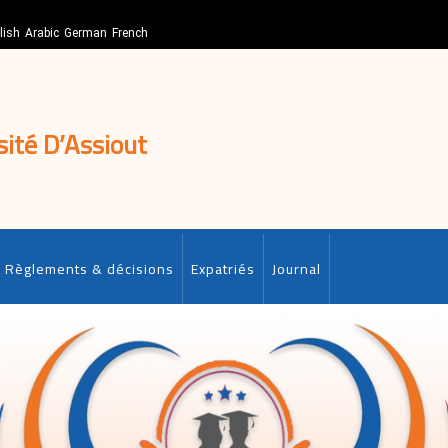
lish
Arabic
German
French
sité D’Assiout
Règlements & décisions
Expatriés
Journal