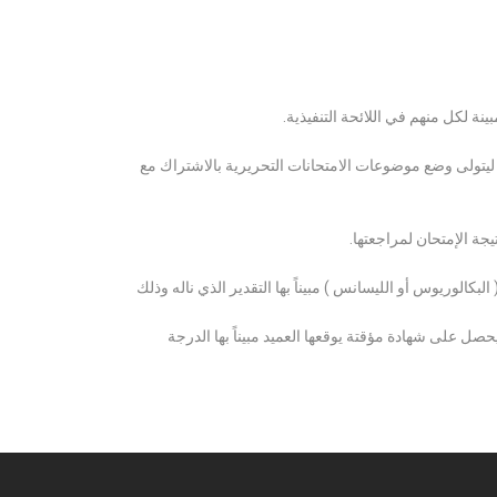
ة لكل منهم في اللائحة التنفيذية.
 ليتولى وضع موضوعات الامتحانات التحريرية بالاشتراك مع
ة الإمتحان لمراجعتها.
كالوريوس أو الليسانس ) مبيناً بها التقدير الذي ناله وذلك
 على شهادة مؤقتة يوقعها العميد مبيناً بها الدرجة