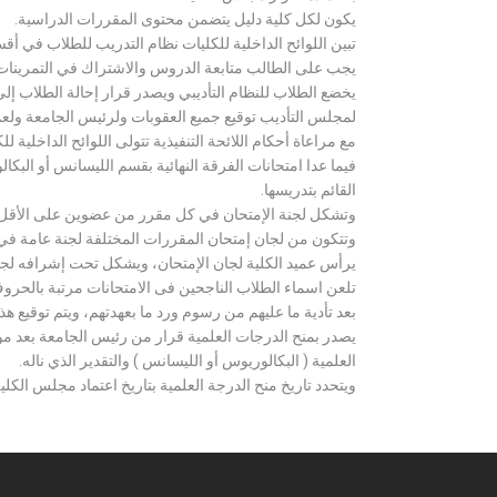
يكون لكل كلية دليل يتضمن محتوى المقررات الدراسية.
تبين اللوائح الداخلية للكليات نظام التدريب للطلاب في أق
يجب على الطالب متابعة الدروس والاشتراك في التمرينات الع
يخضع الطلاب للنظام التأديبي ويصدر قرار إحالة الطلاب إ
لمجلس التأديب توقيع جميع العقوبات ولرئيس الجامعة ولعميد
مع مراعاة أحكام اللائحة التنفيذية تتولى اللوائح الداخلية ل
فيما عدا امتحانات الفرقة النهائية بقسم الليسانس أو ال
القائم بتدريسها.
وتشكل لجنة الإمتحان في كل مقرر من عضوين على الأقل 
وتتكون من لجان إمتحان المقررات المختلفة لجنة عامة في
يرأس عميد الكلية لجان الإمتحان، ويشكل تحت إشرافه لجنة ا
تلعن اسماء الطلاب الناجحين فى الامتحانات مرتبة بالحروف ال
بعد تأدية ما عليهم من رسوم ورد ما بعهدتهم، ويتم توقيع ه
يصدر بمنح الدرجات العلمية قرار من رئيس الجامعة بعد مو
العلمية ( البكالوريوس أو الليسانس ) والتقدير الذي ناله.
ويتحدد تاريخ منح الدرجة العلمية بتاريخ اعتماد مجلس الكلية