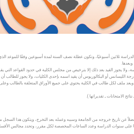
الدراسة ثلاثين أسبوعيًا، وتكون عطلة نصف السنة لمدة أسبوعين وفقًا للموعد ا
وبعدها.
اسة، ولا يجوز القيد بعد ذلك إلا بترخيص من مجلس الكلية في حدود القواعد التي ي
درجة الليسانس أو البكالوريوس أن يقيد اسمه بإحدى الكليات، ولا يجوز للطالب أن
، ويعد ملف لكل طالب في الكلية يحتوي على جميع الأوراق المتعلقة بالطالب وعلى
تائح الامتحانات ـ تقديراتها ).
لاً عن تاريخ خروجه من الجامعة وسببه وعمله بعد التخرج، ويتكون هذا السجل م
رراتها على سنوات الدراسة وعدد الساعات المخصصة لكل مقرر، وتحدد مجالس الأ