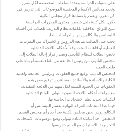
على سنوات الدراسة وعدد الساعات المخصصة لكل مقرر،
وتحدد مجالس الأقسام المختصة الموضوعات التي تدرس في
كل مقرر، ويصدر باعتمادها قرار مجلس الكلية.
يكون لكل كلية دليل يتضمن محتوى المقررات الدراسية.
تبين اللوائح الداخلية للكليات نظام التدريب للطلاب في أقسام
الليسانس والبكالوريوس والدراسات العليا.
يجب على الطالب متابعة الدروس والاشتراك في التمرينات
العملية أو قاعات البحث وفقاً لأحكام اللائحة الداخلية.
يخضع الطلاب للنظام التأديبي ويصدر قرار إحالة الطلاب إلى
مجلس التأديب من رئيس الجامعة من تلقاء نفسه أو بناء على
طلب العميد.
لمجلس التأديب توقيع جميع العقوبات ولرئيس الجامعة ولعميد
الكلية وللأساتذة والأساتذة المساعدين توقيع بعض هذه
العقوبات في الحدود المبينة لكل منهم في اللائحة التنفيذية.
مع مراعاة أحكام اللائحة التنفيذية تتولى اللوائح الداخلية
للكليات تحديد نظم الامتحانات الخاصة بها.
فيما عدا امتحانات الفرقة النهائية بقسم الليسانس أو
البكالوريوس يعين مجلس الكلية بعد أخذ رأي مجلس القسم
المختص أحد أساتذة المادة ليتولى وضع موضوعات الامتحانات
التحريرية بالاشتراك مع القائم بتدريسها.