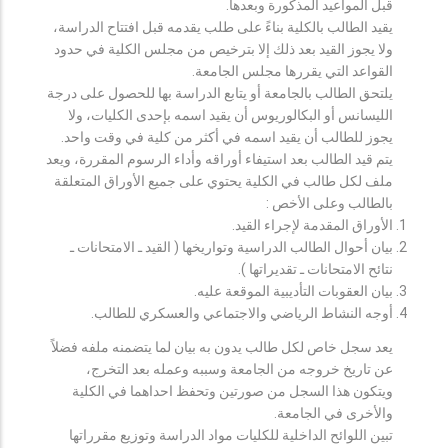
قبل المواعيد المذكورة وبعدها.
يقيد الطالب بالكلية بناءً على طلب يقدمه قبل افتتاح الدراسة،
ولا يجوز القيد بعد ذلك إلا بترخيص من مجلس الكلية في حدود
القواعد التي يقررها مجلس الجامعة.
يلتحق الطالب بالجامعة أو يتابع الدراسة بها للحصول على درجة
الليسانس أو البكالوريوس أن يقيد اسمه بإحدى الكليات، ولا
يجوز للطالب أن يقيد اسمه في أكثر من كلية في وقت واحد.
يتم قيد الطالب بعد استيفاء أوراقه وأداء الرسوم المقررة، ويعد
ملف لكل طالب في الكلية يحتوي على جميع الأوراق المتعلقة
بالطالب وعلى الأخص :
الأوراق المقدمة لإجراء القيد.
بيان أحوال الطالب الدراسية وتواريخها ( القيد ـ الامتحانات ـ
نتائح الامتحانات ـ تقديراتها ).
بيان العقوبات التأديبية الموقعة عليه.
أوجه النشاط الرياضي والاجتماعي والعسكري للطالب.
يعد سجل خاص لكل طالب يدون به بيان لما يتضمنه ملفه فضلاً
عن تاريخ خروجه من الجامعة وسببه وعمله بعد التخرج،
ويتكون هذا السجل من صورتين وتحفظ احداهما في الكلية
والأخرى في الجامعة.
تبين اللوائح الداخلية للكليات مواد الدراسة وتوزيع مقرراتها