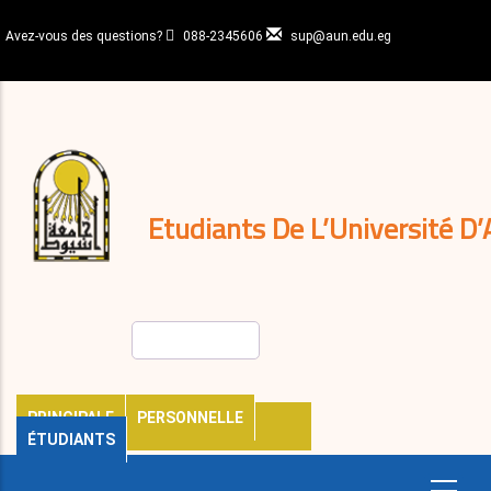
Aller
au
Avez-vous des questions?
088-2345606
sup@aun.edu.eg
contenu
N-
principal
Home
Règlements
&
décisions
Expatriés
Journal
Etudiants De L’Université D’
Rechercher
PRINCIPALE
PERSONNELLE
ÉTUDIANTS