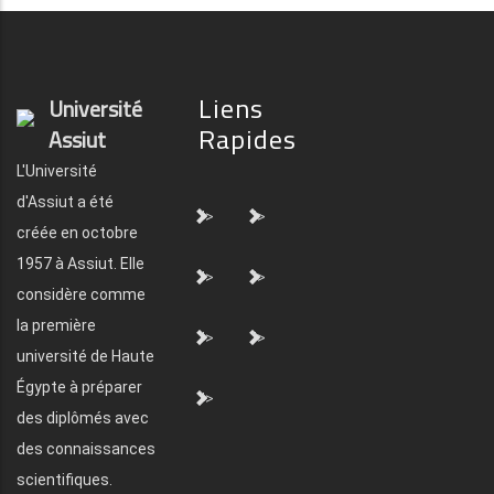
Liens
Université
Rapides
Assiut
L'Université
d'Assiut a été
">
">
créée en octobre
1957 à Assiut. Elle
">
">
considère comme
la première
">
">
université de Haute
Égypte à préparer
">
des diplômés avec
des connaissances
scientifiques.