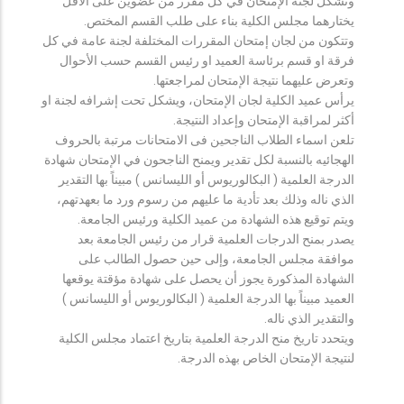
وتشكل لجنة الإمتحان في كل مقرر من عضوين على الأقل
يختارهما مجلس الكلية بناء على طلب القسم المختص.
وتتكون من لجان إمتحان المقررات المختلفة لجنة عامة في كل
فرقة او قسم برئاسة العميد او رئيس القسم حسب الأحوال
وتعرض عليهما نتيجة الإمتحان لمراجعتها.
يرأس عميد الكلية لجان الإمتحان، ويشكل تحت إشرافه لجنة او
أكثر لمراقبة الإمتحان وإعداد النتيجة.
تلعن اسماء الطلاب الناجحين فى الامتحانات مرتبة بالحروف
الهجائيه بالنسبة لكل تقدير ويمنح الناجحون في الإمتحان شهادة
الدرجة العلمية ( البكالوريوس أو الليسانس ) مبيناً بها التقدير
الذي ناله وذلك بعد تأدية ما عليهم من رسوم ورد ما بعهدتهم،
ويتم توقيع هذه الشهادة من عميد الكلية ورئيس الجامعة.
يصدر بمنح الدرجات العلمية قرار من رئيس الجامعة بعد
موافقة مجلس الجامعة، وإلى حين حصول الطالب على
الشهادة المذكورة يجوز أن يحصل على شهادة مؤقتة يوقعها
العميد مبيناً بها الدرجة العلمية ( البكالوريوس أو الليسانس )
والتقدير الذي ناله.
ويتحدد تاريخ منح الدرجة العلمية بتاريخ اعتماد مجلس الكلية
لنتيجة الإمتحان الخاص بهذه الدرجة.