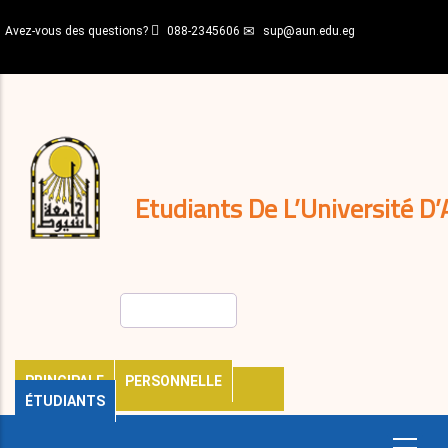
Aller
Avez-vous des questions?
088-2345606
sup@aun.edu.eg
au
contenu
N-
principal
Home
Règlements
&
décisions
Expatriés
Journal
Etudiants De L’Université D’
Rechercher
PRINCIPALE
PERSONNELLE
ÉTUDIANTS