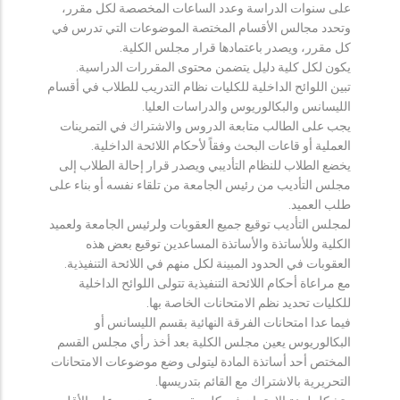
على سنوات الدراسة وعدد الساعات المخصصة لكل مقرر،
وتحدد مجالس الأقسام المختصة الموضوعات التي تدرس في
كل مقرر، ويصدر باعتمادها قرار مجلس الكلية.
يكون لكل كلية دليل يتضمن محتوى المقررات الدراسية.
تبين اللوائح الداخلية للكليات نظام التدريب للطلاب في أقسام
الليسانس والبكالوريوس والدراسات العليا.
يجب على الطالب متابعة الدروس والاشتراك في التمرينات
العملية أو قاعات البحث وفقاً لأحكام اللائحة الداخلية.
يخضع الطلاب للنظام التأديبي ويصدر قرار إحالة الطلاب إلى
مجلس التأديب من رئيس الجامعة من تلقاء نفسه أو بناء على
طلب العميد.
لمجلس التأديب توقيع جميع العقوبات ولرئيس الجامعة ولعميد
الكلية وللأساتذة والأساتذة المساعدين توقيع بعض هذه
العقوبات في الحدود المبينة لكل منهم في اللائحة التنفيذية.
مع مراعاة أحكام اللائحة التنفيذية تتولى اللوائح الداخلية
للكليات تحديد نظم الامتحانات الخاصة بها.
فيما عدا امتحانات الفرقة النهائية بقسم الليسانس أو
البكالوريوس يعين مجلس الكلية بعد أخذ رأي مجلس القسم
المختص أحد أساتذة المادة ليتولى وضع موضوعات الامتحانات
التحريرية بالاشتراك مع القائم بتدريسها.