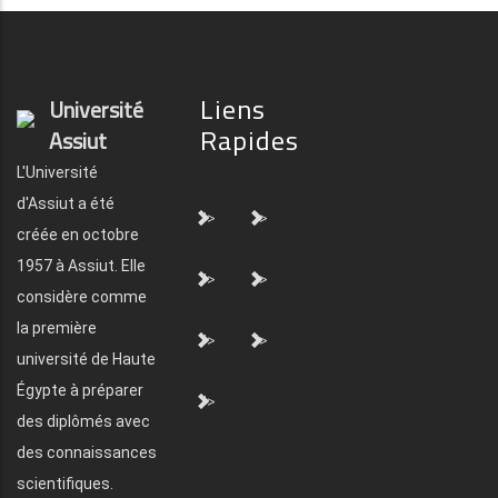
Liens
Université
Rapides
Assiut
L'Université
d'Assiut a été
">
">
créée en octobre
1957 à Assiut. Elle
">
">
considère comme
la première
">
">
université de Haute
Égypte à préparer
">
des diplômés avec
des connaissances
scientifiques.