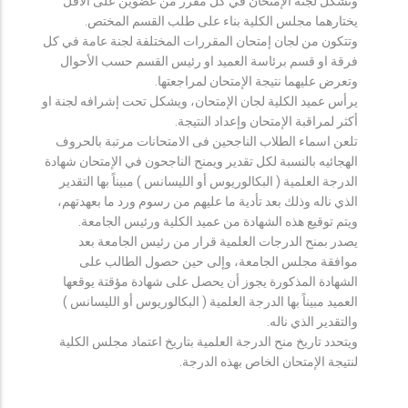
وتشكل لجنة الإمتحان في كل مقرر من عضوين على الأقل
يختارهما مجلس الكلية بناء على طلب القسم المختص.
وتتكون من لجان إمتحان المقررات المختلفة لجنة عامة في كل
فرقة او قسم برئاسة العميد او رئيس القسم حسب الأحوال
وتعرض عليهما نتيجة الإمتحان لمراجعتها.
يرأس عميد الكلية لجان الإمتحان، ويشكل تحت إشرافه لجنة او
أكثر لمراقبة الإمتحان وإعداد النتيجة.
تلعن اسماء الطلاب الناجحين فى الامتحانات مرتبة بالحروف
الهجائيه بالنسبة لكل تقدير ويمنح الناجحون في الإمتحان شهادة
الدرجة العلمية ( البكالوريوس أو الليسانس ) مبيناً بها التقدير
الذي ناله وذلك بعد تأدية ما عليهم من رسوم ورد ما بعهدتهم،
ويتم توقيع هذه الشهادة من عميد الكلية ورئيس الجامعة.
يصدر بمنح الدرجات العلمية قرار من رئيس الجامعة بعد
موافقة مجلس الجامعة، وإلى حين حصول الطالب على
الشهادة المذكورة يجوز أن يحصل على شهادة مؤقتة يوقعها
العميد مبيناً بها الدرجة العلمية ( البكالوريوس أو الليسانس )
والتقدير الذي ناله.
ويتحدد تاريخ منح الدرجة العلمية بتاريخ اعتماد مجلس الكلية
لنتيجة الإمتحان الخاص بهذه الدرجة.