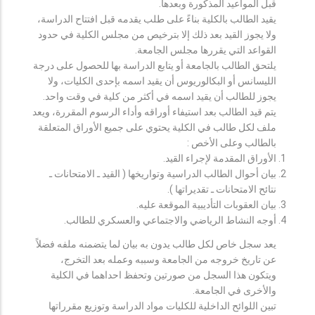
قبل المواعيد المذكورة وبعدها.
يقيد الطالب بالكلية بناءً على طلب يقدمه قبل افتتاح الدراسة،
ولا يجوز القيد بعد ذلك إلا بترخيص من مجلس الكلية في حدود
القواعد التي يقررها مجلس الجامعة.
يلتحق الطالب بالجامعة أو يتابع الدراسة بها للحصول على درجة
الليسانس أو البكالوريوس أن يقيد اسمه بإحدى الكليات، ولا
يجوز للطالب أن يقيد اسمه في أكثر من كلية في وقت واحد.
يتم قيد الطالب بعد استيفاء أوراقه وأداء الرسوم المقررة، ويعد
ملف لكل طالب في الكلية يحتوي على جميع الأوراق المتعلقة
بالطالب وعلى الأخص :
الأوراق المقدمة لإجراء القيد.
بيان أحوال الطالب الدراسية وتواريخها ( القيد ـ الامتحانات ـ
نتائح الامتحانات ـ تقديراتها ).
بيان العقوبات التأديبية الموقعة عليه.
أوجه النشاط الرياضي والاجتماعي والعسكري للطالب.
يعد سجل خاص لكل طالب يدون به بيان لما يتضمنه ملفه فضلاً
عن تاريخ خروجه من الجامعة وسببه وعمله بعد التخرج،
ويتكون هذا السجل من صورتين وتحفظ احداهما في الكلية
والأخرى في الجامعة.
تبين اللوائح الداخلية للكليات مواد الدراسة وتوزيع مقرراتها