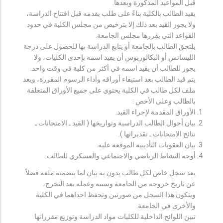
قبل المواعيد المذكورة وبعدها.
يقيد الطالب بالكلية بناءً على طلب يقدمه قبل افتتاح الدراسة،
ولا يجوز القيد بعد ذلك إلا بترخيص من مجلس الكلية في حدود
القواعد التي يقررها مجلس الجامعة.
يلتحق الطالب بالجامعة أو يتابع الدراسة بها للحصول على درجة
الليسانس أو البكالوريوس أن يقيد اسمه بإحدى الكليات، ولا
يجوز للطالب أن يقيد اسمه في أكثر من كلية في وقت واحد.
يتم قيد الطالب بعد استيفاء أوراقه وأداء الرسوم المقررة، ويعد
ملف لكل طالب في الكلية يحتوي على جميع الأوراق المتعلقة
بالطالب وعلى الأخص :
الأوراق المقدمة لإجراء القيد.
بيان أحوال الطالب الدراسية وتواريخها ( القيد ـ الامتحانات ـ
نتائح الامتحانات ـ تقديراتها ).
بيان العقوبات التأديبية الموقعة عليه.
أوجه النشاط الرياضي والاجتماعي والعسكري للطالب.
يعد سجل خاص لكل طالب يدون به بيان لما يتضمنه ملفه فضلاً
عن تاريخ خروجه من الجامعة وسببه وعمله بعد التخرج،
ويتكون هذا السجل من صورتين وتحفظ احداهما في الكلية
والأخرى في الجامعة.
تبين اللوائح الداخلية للكليات مواد الدراسة وتوزيع مقرراتها