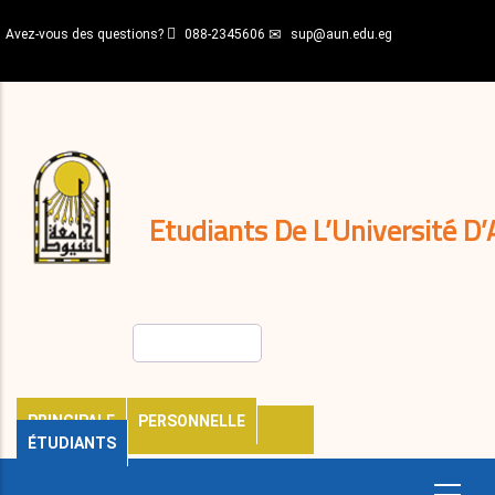
Aller
Avez-vous des questions?
088-2345606
sup@aun.edu.eg
au
contenu
N-
principal
Home
Règlements
&
décisions
Expatriés
Journal
Etudiants De L’Université D’
Rechercher
PRINCIPALE
PERSONNELLE
ÉTUDIANTS