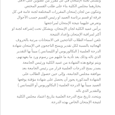
وتشكل لجنة الإمتحان في كل مقرر من عضوين على الأقل
يختارهما مجلس الكلية بناء على طلب القسم المختص.
وتتكون من لجان إمتحان المقررات المختلفة لجنة عامة في كل
فرقة او قسم برئاسة العميد او رئيس القسم حسب الأحوال
وتعرض عليهما نتيجة الإمتحان لمراجعتها.
يرأس عميد الكلية لجان الإمتحان، ويشكل تحت إشرافه لجنة او
أكثر لمراقبة الإمتحان وإعداد النتيجة.
تلعن اسماء الطلاب الناجحين فى الامتحانات مرتبة بالحروف
الهجائيه بالنسبة لكل تقدير ويمنح الناجحون في الإمتحان شهادة
الدرجة العلمية ( البكالوريوس أو الليسانس ) مبيناً بها التقدير
الذي ناله وذلك بعد تأدية ما عليهم من رسوم ورد ما بعهدتهم،
ويتم توقيع هذه الشهادة من عميد الكلية ورئيس الجامعة.
يصدر بمنح الدرجات العلمية قرار من رئيس الجامعة بعد
موافقة مجلس الجامعة، وإلى حين حصول الطالب على
الشهادة المذكورة يجوز أن يحصل على شهادة مؤقتة يوقعها
العميد مبيناً بها الدرجة العلمية ( البكالوريوس أو الليسانس )
والتقدير الذي ناله.
ويتحدد تاريخ منح الدرجة العلمية بتاريخ اعتماد مجلس الكلية
لنتيجة الإمتحان الخاص بهذه الدرجة.