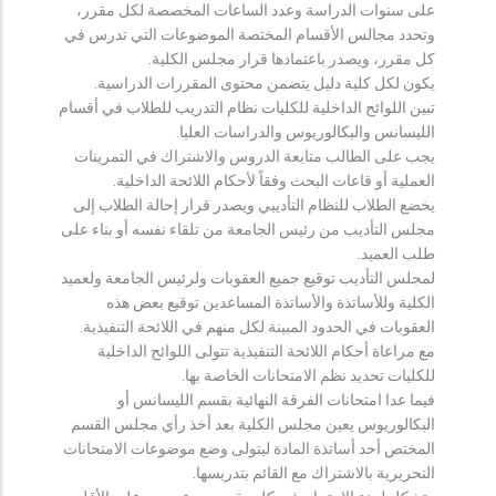
على سنوات الدراسة وعدد الساعات المخصصة لكل مقرر،
وتحدد مجالس الأقسام المختصة الموضوعات التي تدرس في
كل مقرر، ويصدر باعتمادها قرار مجلس الكلية.
يكون لكل كلية دليل يتضمن محتوى المقررات الدراسية.
تبين اللوائح الداخلية للكليات نظام التدريب للطلاب في أقسام
الليسانس والبكالوريوس والدراسات العليا.
يجب على الطالب متابعة الدروس والاشتراك في التمرينات
العملية أو قاعات البحث وفقاً لأحكام اللائحة الداخلية.
يخضع الطلاب للنظام التأديبي ويصدر قرار إحالة الطلاب إلى
مجلس التأديب من رئيس الجامعة من تلقاء نفسه أو بناء على
طلب العميد.
لمجلس التأديب توقيع جميع العقوبات ولرئيس الجامعة ولعميد
الكلية وللأساتذة والأساتذة المساعدين توقيع بعض هذه
العقوبات في الحدود المبينة لكل منهم في اللائحة التنفيذية.
مع مراعاة أحكام اللائحة التنفيذية تتولى اللوائح الداخلية
للكليات تحديد نظم الامتحانات الخاصة بها.
فيما عدا امتحانات الفرقة النهائية بقسم الليسانس أو
البكالوريوس يعين مجلس الكلية بعد أخذ رأي مجلس القسم
المختص أحد أساتذة المادة ليتولى وضع موضوعات الامتحانات
التحريرية بالاشتراك مع القائم بتدريسها.