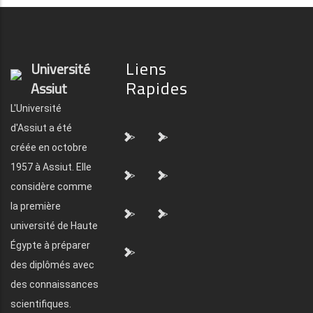
Liens
Université
Rapides
Assiut
L'Université
d'Assiut a été
">
">
créée en octobre
1957 à Assiut. Elle
">
">
considère comme
la première
">
">
université de Haute
Égypte à préparer
">
des diplômés avec
des connaissances
scientifiques.