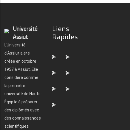
Liens
Université
Rapides
Assiut
L'Université
d'Assiut a été
">
">
créée en octobre
1957 à Assiut. Elle
">
">
considère comme
la première
">
">
université de Haute
Égypte à préparer
">
des diplômés avec
des connaissances
scientifiques.