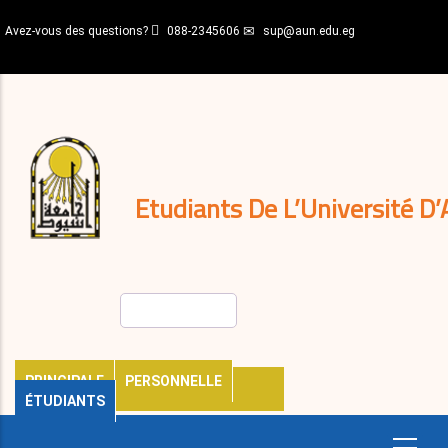
Aller
Avez-vous des questions?
088-2345606
sup@aun.edu.eg
au
contenu
N-
principal
Home
Règlements
&
décisions
Expatriés
Journal
Etudiants De L’Université D’
Rechercher
PRINCIPALE
PERSONNELLE
ÉTUDIANTS