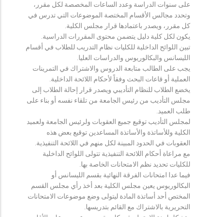
على سنوات الدراسة وعدد الساعات المخصصة لكل مقرر،
وتحدد مجالس الأقسام المختصة الموضوعات التي تدرس في
كل مقرر، ويصدر باعتمادها قرار مجلس الكلية.
يكون لكل كلية دليل يتضمن محتوى المقررات الدراسية.
تبين اللوائح الداخلية للكليات نظام التدريب للطلاب في أقسام
الليسانس والبكالوريوس والدراسات العليا.
يجب على الطالب متابعة الدروس والاشتراك في التمرينات
العملية أو قاعات البحث وفقاً لأحكام اللائحة الداخلية.
يخضع الطلاب للنظام التأديبي ويصدر قرار إحالة الطلاب إلى
مجلس التأديب من رئيس الجامعة من تلقاء نفسه أو بناء على
طلب العميد.
لمجلس التأديب توقيع جميع العقوبات ولرئيس الجامعة ولعميد
الكلية وللأساتذة والأساتذة المساعدين توقيع بعض هذه
العقوبات في الحدود المبينة لكل منهم في اللائحة التنفيذية.
مع مراعاة أحكام اللائحة التنفيذية تتولى اللوائح الداخلية
للكليات تحديد نظم الامتحانات الخاصة بها.
فيما عدا امتحانات الفرقة النهائية بقسم الليسانس أو
البكالوريوس يعين مجلس الكلية بعد أخذ رأي مجلس القسم
المختص أحد أساتذة المادة ليتولى وضع موضوعات الامتحانات
التحريرية بالاشتراك مع القائم بتدريسها.