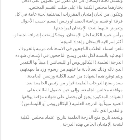
وتشكل لجنة الإمتحان في كل مقرر من عضوين على الأقل
يختارهما مجلس الكلية بناء على طلب القسم المختص.
وتتكون من لجان إمتحان المقررات المختلفة لجنة عامة في كل
فرقة او قسم برئاسة العميد او رئيس القسم حسب الأحوال
وتعرض عليهما نتيجة الإمتحان لمراجعتها.
يرأس عميد الكلية لجان الإمتحان، ويشكل تحت إشرافه لجنة او
أكثر لمراقبة الإمتحان وإعداد النتيجة.
تلعن اسماء الطلاب الناجحين فى الامتحانات مرتبة بالحروف
الهجائيه بالنسبة لكل تقدير ويمنح الناجحون في الإمتحان شهادة
الدرجة العلمية ( البكالوريوس أو الليسانس ) مبيناً بها التقدير
الذي ناله وذلك بعد تأدية ما عليهم من رسوم ورد ما بعهدتهم،
ويتم توقيع هذه الشهادة من عميد الكلية ورئيس الجامعة.
يصدر بمنح الدرجات العلمية قرار من رئيس الجامعة بعد
موافقة مجلس الجامعة، وإلى حين حصول الطالب على
الشهادة المذكورة يجوز أن يحصل على شهادة مؤقتة يوقعها
العميد مبيناً بها الدرجة العلمية ( البكالوريوس أو الليسانس )
والتقدير الذي ناله.
ويتحدد تاريخ منح الدرجة العلمية بتاريخ اعتماد مجلس الكلية
لنتيجة الإمتحان الخاص بهذه الدرجة.