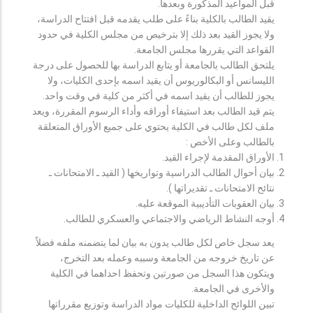
قبل المواعيد المذكورة وبعدها.
يقيد الطالب بالكلية بناءً على طلب يقدمه قبل افتتاح الدراسة،
ولا يجوز القيد بعد ذلك إلا بترخيص من مجلس الكلية في حدود
القواعد التي يقررها مجلس الجامعة.
يلتحق الطالب بالجامعة أو يتابع الدراسة بها للحصول على درجة
الليسانس أو البكالوريوس أن يقيد اسمه بإحدى الكليات، ولا
يجوز للطالب أن يقيد اسمه في أكثر من كلية في وقت واحد.
يتم قيد الطالب بعد استيفاء أوراقه وأداء الرسوم المقررة، ويعد
ملف لكل طالب في الكلية يحتوي على جميع الأوراق المتعلقة
بالطالب وعلى الأخص :
الأوراق المقدمة لإجراء القيد.
بيان أحوال الطالب الدراسية وتواريخها ( القيد ـ الامتحانات ـ
نتائح الامتحانات ـ تقديراتها ).
بيان العقوبات التأديبية الموقعة عليه.
أوجه النشاط الرياضي والاجتماعي والعسكري للطالب.
يعد سجل خاص لكل طالب يدون به بيان لما يتضمنه ملفه فضلاً
عن تاريخ خروجه من الجامعة وسببه وعمله بعد التخرج،
ويتكون هذا السجل من صورتين وتحفظ احداهما في الكلية
والأخرى في الجامعة.
تبين اللوائح الداخلية للكليات مواد الدراسة وتوزيع مقرراتها