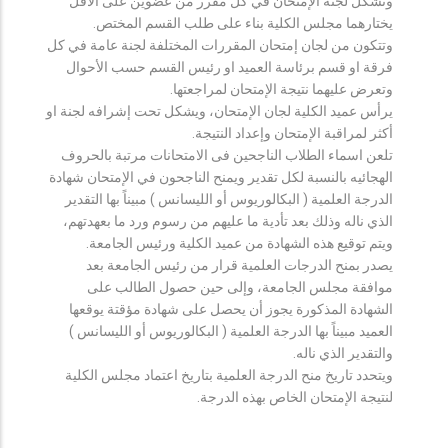
وتشكل لجنة الإمتحان في كل مقرر من عضوين على الأقل
يختارهما مجلس الكلية بناء على طلب القسم المختص.
وتتكون من لجان إمتحان المقررات المختلفة لجنة عامة في كل
فرقة او قسم برئاسة العميد او رئيس القسم حسب الأحوال
وتعرض عليهما نتيجة الإمتحان لمراجعتها.
يرأس عميد الكلية لجان الإمتحان، ويشكل تحت إشرافه لجنة او
أكثر لمراقبة الإمتحان وإعداد النتيجة.
تلعن اسماء الطلاب الناجحين فى الامتحانات مرتبة بالحروف
الهجائيه بالنسبة لكل تقدير ويمنح الناجحون في الإمتحان شهادة
الدرجة العلمية ( البكالوريوس أو الليسانس ) مبيناً بها التقدير
الذي ناله وذلك بعد تأدية ما عليهم من رسوم ورد ما بعهدتهم،
ويتم توقيع هذه الشهادة من عميد الكلية ورئيس الجامعة.
يصدر بمنح الدرجات العلمية قرار من رئيس الجامعة بعد
موافقة مجلس الجامعة، وإلى حين حصول الطالب على
الشهادة المذكورة يجوز أن يحصل على شهادة مؤقتة يوقعها
العميد مبيناً بها الدرجة العلمية ( البكالوريوس أو الليسانس )
والتقدير الذي ناله.
ويتحدد تاريخ منح الدرجة العلمية بتاريخ اعتماد مجلس الكلية
لنتيجة الإمتحان الخاص بهذه الدرجة.