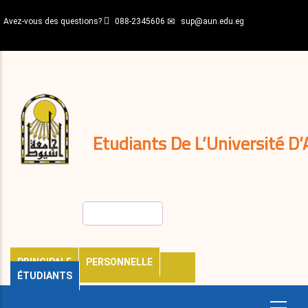
Aller
Avez-vous des questions?
088-2345606
sup@aun.edu.eg
au
contenu
N-
principal
Home
Règlements
&
décisions
Expatriés
Journal
Etudiants De L’Université D’
Rechercher
PRINCIPALE
PERSONNELLE
ÉTUDIANTS