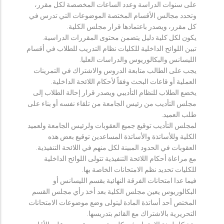
على سنوات الدراسة وعدد الساعات المخصصة لكل مقرر،
وتحدد مجالس الأقسام المختصة الموضوعات التي تدرس في
كل مقرر، ويصدر باعتمادها قرار مجلس الكلية.
يكون لكل كلية دليل يتضمن محتوى المقررات الدراسية.
تبين اللوائح الداخلية للكليات نظام التدريب للطلاب في أقسام
الليسانس والبكالوريوس والدراسات العليا.
يجب على الطالب متابعة الدروس والاشتراك في التمرينات
العملية أو قاعات البحث وفقاً لأحكام اللائحة الداخلية.
يخضع الطلاب للنظام التأديبي ويصدر قرار إحالة الطلاب إلى
مجلس التأديب من رئيس الجامعة من تلقاء نفسه أو بناء على
طلب العميد.
لمجلس التأديب توقيع جميع العقوبات ولرئيس الجامعة ولعميد
الكلية وللأساتذة والأساتذة المساعدين توقيع بعض هذه
العقوبات في الحدود المبينة لكل منهم في اللائحة التنفيذية.
مع مراعاة أحكام اللائحة التنفيذية تتولى اللوائح الداخلية
للكليات تحديد نظم الامتحانات الخاصة بها.
فيما عدا امتحانات الفرقة النهائية بقسم الليسانس أو
البكالوريوس يعين مجلس الكلية بعد أخذ رأي مجلس القسم
المختص أحد أساتذة المادة ليتولى وضع موضوعات الامتحانات
التحريرية بالاشتراك مع القائم بتدريسها.