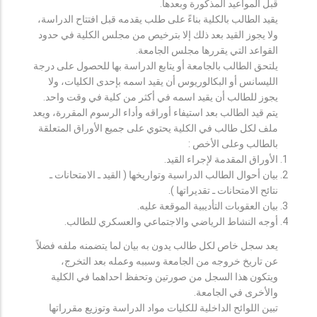
قبل المواعيد المذكورة وبعدها.
يقيد الطالب بالكلية بناءً على طلب يقدمه قبل افتتاح الدراسة،
ولا يجوز القيد بعد ذلك إلا بترخيص من مجلس الكلية في حدود
القواعد التي يقررها مجلس الجامعة.
يلتحق الطالب بالجامعة أو يتابع الدراسة بها للحصول على درجة
الليسانس أو البكالوريوس أن يقيد اسمه بإحدى الكليات، ولا
يجوز للطالب أن يقيد اسمه في أكثر من كلية في وقت واحد.
يتم قيد الطالب بعد استيفاء أوراقه وأداء الرسوم المقررة، ويعد
ملف لكل طالب في الكلية يحتوي على جميع الأوراق المتعلقة
بالطالب وعلى الأخص :
الأوراق المقدمة لإجراء القيد.
بيان أحوال الطالب الدراسية وتواريخها ( القيد ـ الامتحانات ـ
نتائح الامتحانات ـ تقديراتها ).
بيان العقوبات التأديبية الموقعة عليه.
أوجه النشاط الرياضي والاجتماعي والعسكري للطالب.
يعد سجل خاص لكل طالب يدون به بيان لما يتضمنه ملفه فضلاً
عن تاريخ خروجه من الجامعة وسببه وعمله بعد التخرج،
ويتكون هذا السجل من صورتين وتحفظ احداهما في الكلية
والأخرى في الجامعة.
تبين اللوائح الداخلية للكليات مواد الدراسة وتوزيع مقرراتها