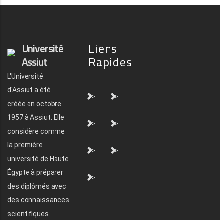
Liens
Université
Rapides
Assiut
L'Université
d'Assiut a été
">
">
créée en octobre
1957 à Assiut. Elle
">
">
considère comme
la première
">
">
université de Haute
Égypte à préparer
">
des diplômés avec
des connaissances
scientifiques.