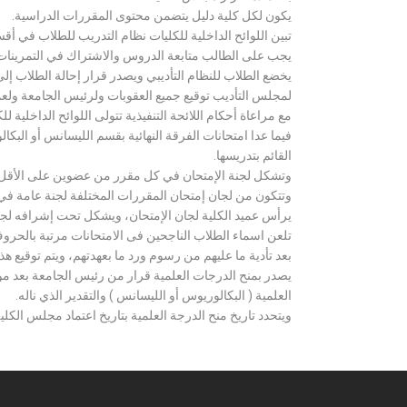
يكون لكل كلية دليل يتضمن محتوى المقررات الدراسية.
تبين اللوائح الداخلية للكليات نظام التدريب للطلاب في أق
يجب على الطالب متابعة الدروس والاشتراك في التمرينات الع
يخضع الطلاب للنظام التأديبي ويصدر قرار إحالة الطلاب إ
لمجلس التأديب توقيع جميع العقوبات ولرئيس الجامعة ولعميد
مع مراعاة أحكام اللائحة التنفيذية تتولى اللوائح الداخلية ل
فيما عدا امتحانات الفرقة النهائية بقسم الليسانس أو ال
القائم بتدريسها.
وتشكل لجنة الإمتحان في كل مقرر من عضوين على الأقل 
وتتكون من لجان إمتحان المقررات المختلفة لجنة عامة في
يرأس عميد الكلية لجان الإمتحان، ويشكل تحت إشرافه لجنة ا
تلعن اسماء الطلاب الناجحين فى الامتحانات مرتبة بالحروف ال
بعد تأدية ما عليهم من رسوم ورد ما بعهدتهم، ويتم توقيع ه
يصدر بمنح الدرجات العلمية قرار من رئيس الجامعة بعد مو
العلمية ( البكالوريوس أو الليسانس ) والتقدير الذي ناله.
ويتحدد تاريخ منح الدرجة العلمية بتاريخ اعتماد مجلس الكلية