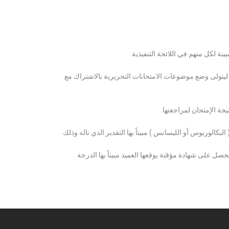
ة لكل منهم في اللائحة التنفيذية.
 ليتولى وضع موضوعات الامتحانات التحريرية بالاشتراك مع
ة الإمتحان لمراجعتها.
كالوريوس أو الليسانس ) مبيناً بها التقدير الذي ناله وذلك
 على شهادة مؤقتة يوقعها العميد مبيناً بها الدرجة