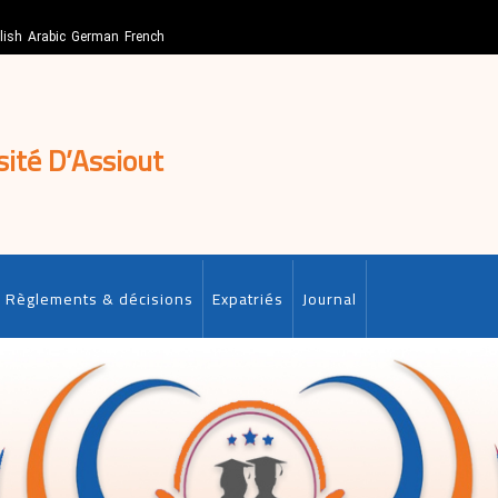
lish
Arabic
German
French
sité D’Assiout
Règlements & décisions
Expatriés
Journal