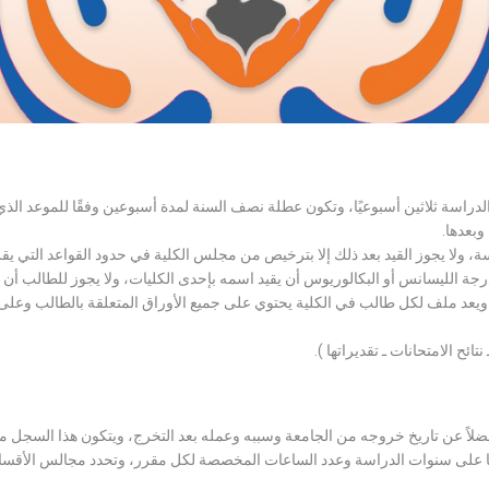
الدراسة ثلاثين أسبوعيًا، وتكون عطلة نصف السنة لمدة أسبوعين وفقًا للموعد ا
وبعدها.
اسة، ولا يجوز القيد بعد ذلك إلا بترخيص من مجلس الكلية في حدود القواعد التي ي
درجة الليسانس أو البكالوريوس أن يقيد اسمه بإحدى الكليات، ولا يجوز للطالب أن
، ويعد ملف لكل طالب في الكلية يحتوي على جميع الأوراق المتعلقة بالطالب وعلى
تائح الامتحانات ـ تقديراتها ).
لاً عن تاريخ خروجه من الجامعة وسببه وعمله بعد التخرج، ويتكون هذا السجل م
رراتها على سنوات الدراسة وعدد الساعات المخصصة لكل مقرر، وتحدد مجالس الأ