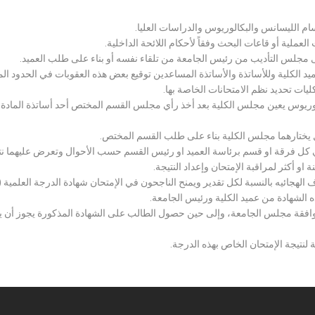
سام الليسانس والبكالوريوس والدراسات العليا.
ملية أو قاعات البحث وفقاً لأحكام اللائحة الداخلية.
لى مجلس التأديب من رئيس الجامعة من تلقاء نفسه أو بناء على طلب العميد.
 الكلية وللأساتذة والأساتذة المساعدين توقيع بعض هذه العقوبات في الحدود المبين
لكليات تحديد نظم الامتحانات الخاصة بها.
بكالوريوس يعين مجلس الكلية بعد أخذ رأي مجلس القسم المختص أحد أساتذة المادة
يختارهما مجلس الكلية بناء على طلب القسم المختص.
 كل فرقة او قسم برئاسة العميد او رئيس القسم حسب الأحوال وتعرض عليهما نتيج
و أكثر لمراقبة الإمتحان وإعداد النتيجة.
هجائيه بالنسبة لكل تقدير ويمنح الناجحون في الإمتحان شهادة الدرجة العلمية ( الب
ذه الشهادة من عميد الكلية ورئيس الجامعة.
افقة مجلس الجامعة، وإلى حين حصول الطالب على الشهادة المذكورة يجوز أن يحصل
 لنتيجة الإمتحان الخاص بهذه الدرجة.