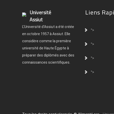
Liens Rap
Université
Assiut
L'Université d'Assiut a été créée
">
en octobre 1957 à Assiut. Elle
considère comme la première
">
université de Haute Égypte à
préparer des diplômés avec des
">
connaissances scientifiques.
">