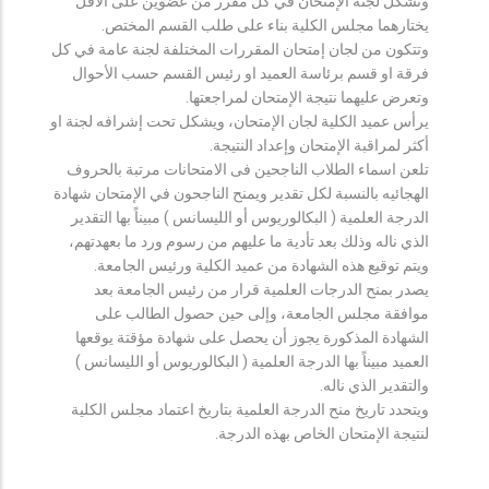
وتشكل لجنة الإمتحان في كل مقرر من عضوين على الأقل
يختارهما مجلس الكلية بناء على طلب القسم المختص.
وتتكون من لجان إمتحان المقررات المختلفة لجنة عامة في كل
فرقة او قسم برئاسة العميد او رئيس القسم حسب الأحوال
وتعرض عليهما نتيجة الإمتحان لمراجعتها.
يرأس عميد الكلية لجان الإمتحان، ويشكل تحت إشرافه لجنة او
أكثر لمراقبة الإمتحان وإعداد النتيجة.
تلعن اسماء الطلاب الناجحين فى الامتحانات مرتبة بالحروف
الهجائيه بالنسبة لكل تقدير ويمنح الناجحون في الإمتحان شهادة
الدرجة العلمية ( البكالوريوس أو الليسانس ) مبيناً بها التقدير
الذي ناله وذلك بعد تأدية ما عليهم من رسوم ورد ما بعهدتهم،
ويتم توقيع هذه الشهادة من عميد الكلية ورئيس الجامعة.
يصدر بمنح الدرجات العلمية قرار من رئيس الجامعة بعد
موافقة مجلس الجامعة، وإلى حين حصول الطالب على
الشهادة المذكورة يجوز أن يحصل على شهادة مؤقتة يوقعها
العميد مبيناً بها الدرجة العلمية ( البكالوريوس أو الليسانس )
والتقدير الذي ناله.
ويتحدد تاريخ منح الدرجة العلمية بتاريخ اعتماد مجلس الكلية
لنتيجة الإمتحان الخاص بهذه الدرجة.