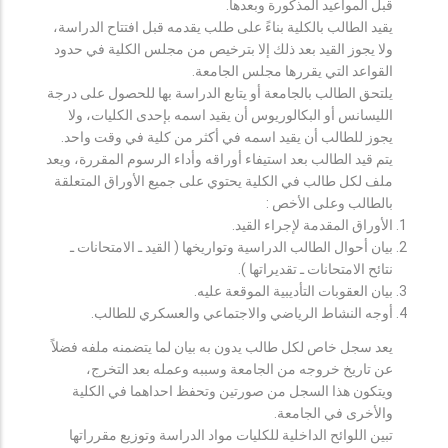
قبل المواعيد المذكورة وبعدها.
يقيد الطالب بالكلية بناءً على طلب يقدمه قبل افتتاح الدراسة،
ولا يجوز القيد بعد ذلك إلا بترخيص من مجلس الكلية في حدود
القواعد التي يقررها مجلس الجامعة.
يلتحق الطالب بالجامعة أو يتابع الدراسة بها للحصول على درجة
الليسانس أو البكالوريوس أن يقيد اسمه بإحدى الكليات، ولا
يجوز للطالب أن يقيد اسمه في أكثر من كلية في وقت واحد.
يتم قيد الطالب بعد استيفاء أوراقه وأداء الرسوم المقررة، ويعد
ملف لكل طالب في الكلية يحتوي على جميع الأوراق المتعلقة
بالطالب وعلى الأخص :
الأوراق المقدمة لإجراء القيد.
بيان أحوال الطالب الدراسية وتواريخها ( القيد ـ الامتحانات ـ
نتائح الامتحانات ـ تقديراتها ).
بيان العقوبات التأديبية الموقعة عليه.
أوجه النشاط الرياضي والاجتماعي والعسكري للطالب.
يعد سجل خاص لكل طالب يدون به بيان لما يتضمنه ملفه فضلاً
عن تاريخ خروجه من الجامعة وسببه وعمله بعد التخرج،
ويتكون هذا السجل من صورتين وتحفظ احداهما في الكلية
والأخرى في الجامعة.
تبين اللوائح الداخلية للكليات مواد الدراسة وتوزيع مقرراتها