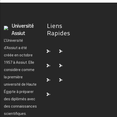
Liens
Université
Rapides
Assiut
L'Université
d'Assiut a été
">
">
créée en octobre
1957 à Assiut. Elle
">
">
considère comme
la première
">
">
université de Haute
Égypte à préparer
">
des diplômés avec
des connaissances
scientifiques.