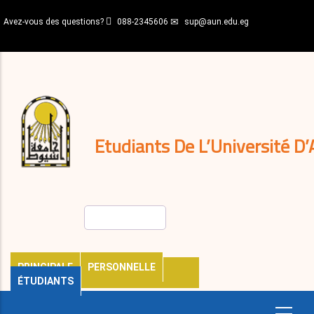
Aller
Avez-vous des questions?
088-2345606
sup@aun.edu.eg
au
contenu
N-
principal
Home
Règlements
&
décisions
Expatriés
Journal
Etudiants De L’Université D’
Rechercher
PRINCIPALE
PERSONNELLE
ÉTUDIANTS