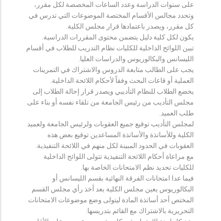
على سنوات الدراسة وعدد الساعات المخصصة لكل مقرر،
وتحدد مجالس الأقسام المختصة الموضوعات التي تدرس في
كل مقرر، ويصدر باعتمادها قرار مجلس الكلية.
يكون لكل كلية دليل يتضمن محتوى المقررات الدراسية.
تبين اللوائح الداخلية للكليات نظام التدريب للطلاب في أقسام
الليسانس والبكالوريوس والدراسات العليا.
يجب على الطالب متابعة الدروس والاشتراك في التمرينات
العملية أو قاعات البحث وفقاً لأحكام اللائحة الداخلية.
يخضع الطلاب للنظام التأديبي ويصدر قرار إحالة الطلاب إلى
مجلس التأديب من رئيس الجامعة من تلقاء نفسه أو بناء على
طلب العميد.
لمجلس التأديب توقيع جميع العقوبات ولرئيس الجامعة ولعميد
الكلية وللأساتذة والأساتذة المساعدين توقيع بعض هذه
العقوبات في الحدود المبينة لكل منهم في اللائحة التنفيذية.
مع مراعاة أحكام اللائحة التنفيذية تتولى اللوائح الداخلية
للكليات تحديد نظم الامتحانات الخاصة بها.
فيما عدا امتحانات الفرقة النهائية بقسم الليسانس أو
البكالوريوس يعين مجلس الكلية بعد أخذ رأي مجلس القسم
المختص أحد أساتذة المادة ليتولى وضع موضوعات الامتحانات
التحريرية بالاشتراك مع القائم بتدريسها.