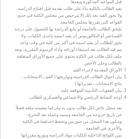
قبل المواعيد المذكورة وبعدها.
يقيد الطالب بالكلية بناءً على طلب يقدمه قبل افتتاح الدراسة،
ولا يجوز القيد بعد ذلك إلا بترخيص من مجلس الكلية في حدود
القواعد التي يقررها مجلس الجامعة.
يلتحق الطالب بالجامعة أو يتابع الدراسة بها للحصول على درجة
الليسانس أو البكالوريوس أن يقيد اسمه بإحدى الكليات، ولا
يجوز للطالب أن يقيد اسمه في أكثر من كلية في وقت واحد.
يتم قيد الطالب بعد استيفاء أوراقه وأداء الرسوم المقررة، ويعد
ملف لكل طالب في الكلية يحتوي على جميع الأوراق المتعلقة
بالطالب وعلى الأخص :
الأوراق المقدمة لإجراء القيد.
بيان أحوال الطالب الدراسية وتواريخها ( القيد ـ الامتحانات ـ
نتائح الامتحانات ـ تقديراتها ).
بيان العقوبات التأديبية الموقعة عليه.
أوجه النشاط الرياضي والاجتماعي والعسكري للطالب.
يعد سجل خاص لكل طالب يدون به بيان لما يتضمنه ملفه فضلاً
عن تاريخ خروجه من الجامعة وسببه وعمله بعد التخرج،
ويتكون هذا السجل من صورتين وتحفظ احداهما في الكلية
والأخرى في الجامعة.
تبين اللوائح الداخلية للكليات مواد الدراسة وتوزيع مقرراتها