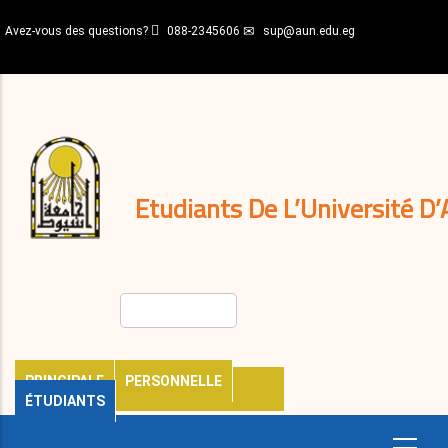
Aller
Avez-vous des questions?
088-2345606
sup@aun.edu.eg
au
contenu
N-
principal
Home
Règlements
&
décisions
Expatriés
Journal
Etudiants De L’Université D’
Rechercher
PRINCIPALE
PERSONNELLE
ÉTUDIANTS