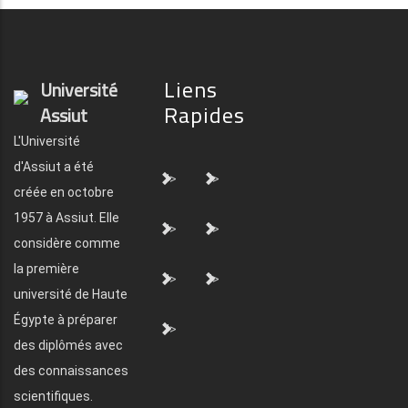
Liens
Université
Rapides
Assiut
L'Université
d'Assiut a été
">
">
créée en octobre
1957 à Assiut. Elle
">
">
considère comme
la première
">
">
université de Haute
Égypte à préparer
">
des diplômés avec
des connaissances
scientifiques.