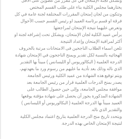
وتشكل لجنة الإمتحان في كل مقرر من عضوين على الأقل
يختارهما مجلس الكلية بناء على طلب القسم المختص.
وتتكون من لجان إمتحان المقررات المختلفة لجنة عامة في كل
فرقة او قسم برئاسة العميد او رئيس القسم حسب الأحوال
وتعرض عليهما نتيجة الإمتحان لمراجعتها.
يرأس عميد الكلية لجان الإمتحان، ويشكل تحت إشرافه لجنة او
أكثر لمراقبة الإمتحان وإعداد النتيجة.
تلعن اسماء الطلاب الناجحين فى الامتحانات مرتبة بالحروف
الهجائيه بالنسبة لكل تقدير ويمنح الناجحون في الإمتحان شهادة
الدرجة العلمية ( البكالوريوس أو الليسانس ) مبيناً بها التقدير
الذي ناله وذلك بعد تأدية ما عليهم من رسوم ورد ما بعهدتهم،
ويتم توقيع هذه الشهادة من عميد الكلية ورئيس الجامعة.
يصدر بمنح الدرجات العلمية قرار من رئيس الجامعة بعد
موافقة مجلس الجامعة، وإلى حين حصول الطالب على
الشهادة المذكورة يجوز أن يحصل على شهادة مؤقتة يوقعها
العميد مبيناً بها الدرجة العلمية ( البكالوريوس أو الليسانس )
والتقدير الذي ناله.
ويتحدد تاريخ منح الدرجة العلمية بتاريخ اعتماد مجلس الكلية
لنتيجة الإمتحان الخاص بهذه الدرجة.