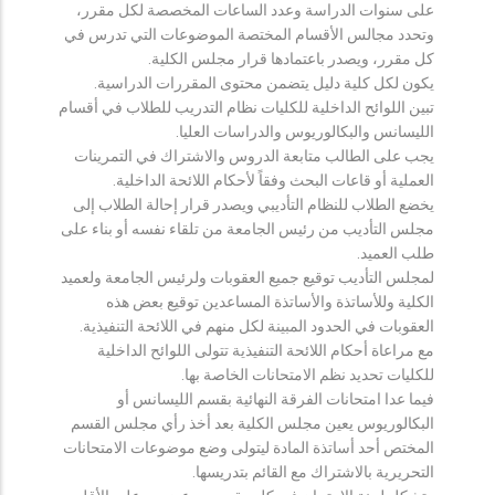
على سنوات الدراسة وعدد الساعات المخصصة لكل مقرر،
وتحدد مجالس الأقسام المختصة الموضوعات التي تدرس في
كل مقرر، ويصدر باعتمادها قرار مجلس الكلية.
يكون لكل كلية دليل يتضمن محتوى المقررات الدراسية.
تبين اللوائح الداخلية للكليات نظام التدريب للطلاب في أقسام
الليسانس والبكالوريوس والدراسات العليا.
يجب على الطالب متابعة الدروس والاشتراك في التمرينات
العملية أو قاعات البحث وفقاً لأحكام اللائحة الداخلية.
يخضع الطلاب للنظام التأديبي ويصدر قرار إحالة الطلاب إلى
مجلس التأديب من رئيس الجامعة من تلقاء نفسه أو بناء على
طلب العميد.
لمجلس التأديب توقيع جميع العقوبات ولرئيس الجامعة ولعميد
الكلية وللأساتذة والأساتذة المساعدين توقيع بعض هذه
العقوبات في الحدود المبينة لكل منهم في اللائحة التنفيذية.
مع مراعاة أحكام اللائحة التنفيذية تتولى اللوائح الداخلية
للكليات تحديد نظم الامتحانات الخاصة بها.
فيما عدا امتحانات الفرقة النهائية بقسم الليسانس أو
البكالوريوس يعين مجلس الكلية بعد أخذ رأي مجلس القسم
المختص أحد أساتذة المادة ليتولى وضع موضوعات الامتحانات
التحريرية بالاشتراك مع القائم بتدريسها.