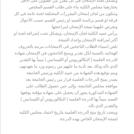
وتشكل لجنة الإمتحان في كل مقرر من عضوين على الأقل
يختارهما مجلس الكلية بناء على طلب القسم المختص.
وتتكون من لجان إمتحان المقررات المختلفة لجنة عامة في كل
فرقة او قسم برئاسة العميد او رئيس القسم حسب الأحوال
وتعرض عليهما نتيجة الإمتحان لمراجعتها.
يرأس عميد الكلية لجان الإمتحان، ويشكل تحت إشرافه لجنة او
أكثر لمراقبة الإمتحان وإعداد النتيجة.
تلعن اسماء الطلاب الناجحين فى الامتحانات مرتبة بالحروف
الهجائيه بالنسبة لكل تقدير ويمنح الناجحون في الإمتحان شهادة
الدرجة العلمية ( البكالوريوس أو الليسانس ) مبيناً بها التقدير
الذي ناله وذلك بعد تأدية ما عليهم من رسوم ورد ما بعهدتهم،
ويتم توقيع هذه الشهادة من عميد الكلية ورئيس الجامعة.
يصدر بمنح الدرجات العلمية قرار من رئيس الجامعة بعد
موافقة مجلس الجامعة، وإلى حين حصول الطالب على
الشهادة المذكورة يجوز أن يحصل على شهادة مؤقتة يوقعها
العميد مبيناً بها الدرجة العلمية ( البكالوريوس أو الليسانس )
والتقدير الذي ناله.
ويتحدد تاريخ منح الدرجة العلمية بتاريخ اعتماد مجلس الكلية
لنتيجة الإمتحان الخاص بهذه الدرجة.