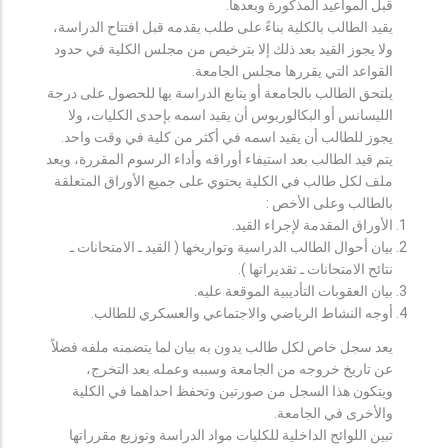
قبل المواعيد المذكورة وبعدها.
يقيد الطالب بالكلية بناءً على طلب يقدمه قبل افتتاح الدراسة،
ولا يجوز القيد بعد ذلك إلا بترخيص من مجلس الكلية في حدود
القواعد التي يقررها مجلس الجامعة.
يلتحق الطالب بالجامعة أو يتابع الدراسة بها للحصول على درجة
الليسانس أو البكالوريوس أن يقيد اسمه بإحدى الكليات، ولا
يجوز للطالب أن يقيد اسمه في أكثر من كلية في وقت واحد.
يتم قيد الطالب بعد استيفاء أوراقه وأداء الرسوم المقررة، ويعد
ملف لكل طالب في الكلية يحتوي على جميع الأوراق المتعلقة
بالطالب وعلى الأخص :
الأوراق المقدمة لإجراء القيد.
بيان أحوال الطالب الدراسية وتواريخها ( القيد ـ الامتحانات ـ
نتائح الامتحانات ـ تقديراتها ).
بيان العقوبات التأديبية الموقعة عليه.
أوجه النشاط الرياضي والاجتماعي والعسكري للطالب.
يعد سجل خاص لكل طالب يدون به بيان لما يتضمنه ملفه فضلاً
عن تاريخ خروجه من الجامعة وسببه وعمله بعد التخرج،
ويتكون هذا السجل من صورتين وتحفظ احداهما في الكلية
والأخرى في الجامعة.
تبين اللوائح الداخلية للكليات مواد الدراسة وتوزيع مقرراتها