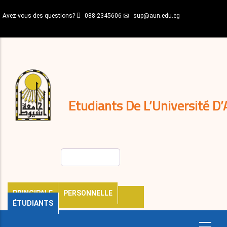
Aller
Avez-vous des questions?
088-2345606
sup@aun.edu.eg
au
contenu
N-
principal
Home
Règlements
&
décisions
Expatriés
Journal
Etudiants De L’Université D’
Rechercher
PRINCIPALE
PERSONNELLE
ÉTUDIANTS