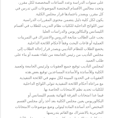
على سنوات الدراسة وعدد الساعات المخصصة لكل مقرر،
وتحدد مجالس الأقسام المختصة الموضوعات التي تدرس في
كل مقرر، ويصدر باعتمادها قرار مجلس الكلية.
يكون لكل كلية دليل يتضمن محتوى المقررات الدراسية.
تبين اللوائح الداخلية للكليات نظام التدريب للطلاب في أقسام
الليسانس والبكالوريوس والدراسات العليا.
يجب على الطالب متابعة الدروس والاشتراك في التمرينات
العملية أو قاعات البحث وفقاً لأحكام اللائحة الداخلية.
يخضع الطلاب للنظام التأديبي ويصدر قرار إحالة الطلاب إلى
مجلس التأديب من رئيس الجامعة من تلقاء نفسه أو بناء على
طلب العميد.
لمجلس التأديب توقيع جميع العقوبات ولرئيس الجامعة ولعميد
الكلية وللأساتذة والأساتذة المساعدين توقيع بعض هذه
العقوبات في الحدود المبينة لكل منهم في اللائحة التنفيذية.
مع مراعاة أحكام اللائحة التنفيذية تتولى اللوائح الداخلية
للكليات تحديد نظم الامتحانات الخاصة بها.
فيما عدا امتحانات الفرقة النهائية بقسم الليسانس أو
البكالوريوس يعين مجلس الكلية بعد أخذ رأي مجلس القسم
المختص أحد أساتذة المادة ليتولى وضع موضوعات الامتحانات
التحريرية بالاشتراك مع القائم بتدريسها.