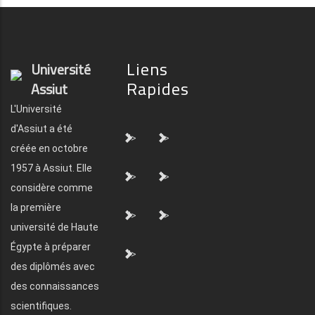
Liens
Université
Rapides
Assiut
L'Université
d'Assiut a été
">
">
créée en octobre
1957 à Assiut. Elle
">
">
considère comme
la première
">
">
université de Haute
Égypte à préparer
">
des diplômés avec
des connaissances
scientifiques.