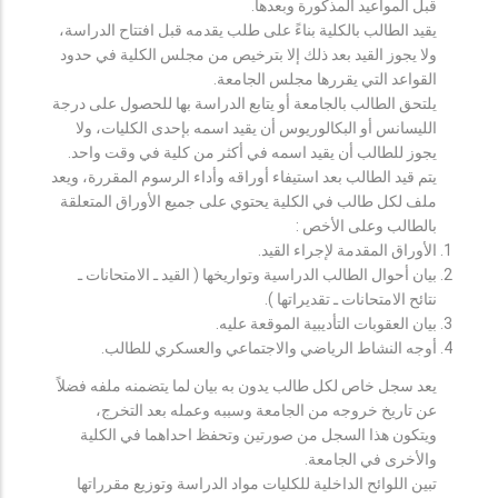
قبل المواعيد المذكورة وبعدها.
يقيد الطالب بالكلية بناءً على طلب يقدمه قبل افتتاح الدراسة،
ولا يجوز القيد بعد ذلك إلا بترخيص من مجلس الكلية في حدود
القواعد التي يقررها مجلس الجامعة.
يلتحق الطالب بالجامعة أو يتابع الدراسة بها للحصول على درجة
الليسانس أو البكالوريوس أن يقيد اسمه بإحدى الكليات، ولا
يجوز للطالب أن يقيد اسمه في أكثر من كلية في وقت واحد.
يتم قيد الطالب بعد استيفاء أوراقه وأداء الرسوم المقررة، ويعد
ملف لكل طالب في الكلية يحتوي على جميع الأوراق المتعلقة
بالطالب وعلى الأخص :
الأوراق المقدمة لإجراء القيد.
بيان أحوال الطالب الدراسية وتواريخها ( القيد ـ الامتحانات ـ
نتائح الامتحانات ـ تقديراتها ).
بيان العقوبات التأديبية الموقعة عليه.
أوجه النشاط الرياضي والاجتماعي والعسكري للطالب.
يعد سجل خاص لكل طالب يدون به بيان لما يتضمنه ملفه فضلاً
عن تاريخ خروجه من الجامعة وسببه وعمله بعد التخرج،
ويتكون هذا السجل من صورتين وتحفظ احداهما في الكلية
والأخرى في الجامعة.
تبين اللوائح الداخلية للكليات مواد الدراسة وتوزيع مقرراتها