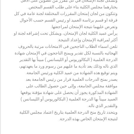
وتشكل لجنة الإمتحان في كل مقرر من عضوين على الأقل
يختارهما مجلس الكلية بناء على طلب القسم المختص.
وتتكون من لجان إمتحان المقررات المختلفة لجنة عامة في كل
فرقة او قسم برئاسة العميد او رئيس القسم حسب الأحوال
وتعرض عليهما نتيجة الإمتحان لمراجعتها.
يرأس عميد الكلية لجان الإمتحان، ويشكل تحت إشرافه لجنة او
أكثر لمراقبة الإمتحان وإعداد النتيجة.
تلعن اسماء الطلاب الناجحين فى الامتحانات مرتبة بالحروف
الهجائيه بالنسبة لكل تقدير ويمنح الناجحون في الإمتحان شهادة
الدرجة العلمية ( البكالوريوس أو الليسانس ) مبيناً بها التقدير
الذي ناله وذلك بعد تأدية ما عليهم من رسوم ورد ما بعهدتهم،
ويتم توقيع هذه الشهادة من عميد الكلية ورئيس الجامعة.
يصدر بمنح الدرجات العلمية قرار من رئيس الجامعة بعد
موافقة مجلس الجامعة، وإلى حين حصول الطالب على
الشهادة المذكورة يجوز أن يحصل على شهادة مؤقتة يوقعها
العميد مبيناً بها الدرجة العلمية ( البكالوريوس أو الليسانس )
والتقدير الذي ناله.
ويتحدد تاريخ منح الدرجة العلمية بتاريخ اعتماد مجلس الكلية
لنتيجة الإمتحان الخاص بهذه الدرجة.