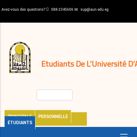
Aller
Avez-vous des questions?
088-2345606
sup@aun.edu.eg
au
contenu
N-
principal
Home
Règlements
&
décisions
Expatriés
Journal
Etudiants De L’Université D’
Rechercher
PRINCIPALE
PERSONNELLE
ÉTUDIANTS