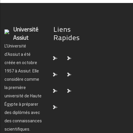
Liens
Université
Rapides
Assiut
L'Université
d'Assiut a été
">
">
créée en octobre
1957 à Assiut. Elle
">
">
considère comme
la première
">
">
université de Haute
Égypte à préparer
">
des diplômés avec
des connaissances
scientifiques.