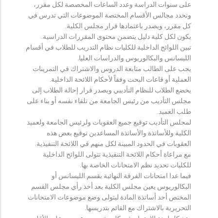
على سنوات الدراسة وعدد الساعات المخصصة لكل مقرر،
وتحدد مجالس الأقسام المختصة الموضوعات التي تدرس في
كل مقرر، ويصدر باعتمادها قرار مجلس الكلية.
يكون لكل كلية دليل يتضمن محتوى المقررات الدراسية.
تبين اللوائح الداخلية للكليات نظام التدريب للطلاب في أقسام
الليسانس والبكالوريوس والدراسات العليا.
يجب على الطالب متابعة الدروس والاشتراك في التمرينات
العملية أو قاعات البحث وفقاً لأحكام اللائحة الداخلية.
يخضع الطلاب للنظام التأديبي ويصدر قرار إحالة الطلاب إلى
مجلس التأديب من رئيس الجامعة من تلقاء نفسه أو بناء على
طلب العميد.
لمجلس التأديب توقيع جميع العقوبات ولرئيس الجامعة ولعميد
الكلية وللأساتذة والأساتذة المساعدين توقيع بعض هذه
العقوبات في الحدود المبينة لكل منهم في اللائحة التنفيذية.
مع مراعاة أحكام اللائحة التنفيذية تتولى اللوائح الداخلية
للكليات تحديد نظم الامتحانات الخاصة بها.
فيما عدا امتحانات الفرقة النهائية بقسم الليسانس أو
البكالوريوس يعين مجلس الكلية بعد أخذ رأي مجلس القسم
المختص أحد أساتذة المادة ليتولى وضع موضوعات الامتحانات
التحريرية بالاشتراك مع القائم بتدريسها.