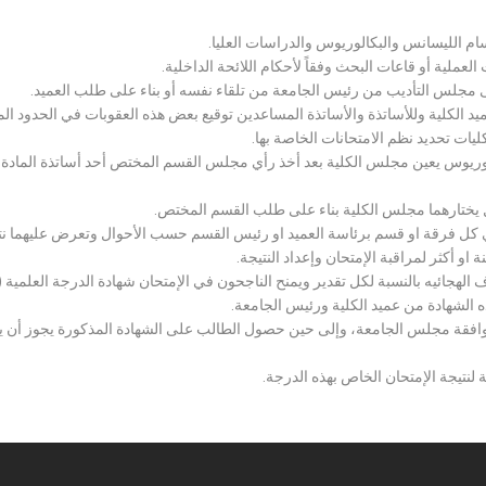
سام الليسانس والبكالوريوس والدراسات العليا.
ملية أو قاعات البحث وفقاً لأحكام اللائحة الداخلية.
لى مجلس التأديب من رئيس الجامعة من تلقاء نفسه أو بناء على طلب العميد.
 الكلية وللأساتذة والأساتذة المساعدين توقيع بعض هذه العقوبات في الحدود المبين
لكليات تحديد نظم الامتحانات الخاصة بها.
بكالوريوس يعين مجلس الكلية بعد أخذ رأي مجلس القسم المختص أحد أساتذة المادة
يختارهما مجلس الكلية بناء على طلب القسم المختص.
 كل فرقة او قسم برئاسة العميد او رئيس القسم حسب الأحوال وتعرض عليهما نتيج
و أكثر لمراقبة الإمتحان وإعداد النتيجة.
هجائيه بالنسبة لكل تقدير ويمنح الناجحون في الإمتحان شهادة الدرجة العلمية ( الب
ذه الشهادة من عميد الكلية ورئيس الجامعة.
افقة مجلس الجامعة، وإلى حين حصول الطالب على الشهادة المذكورة يجوز أن يحصل
 لنتيجة الإمتحان الخاص بهذه الدرجة.