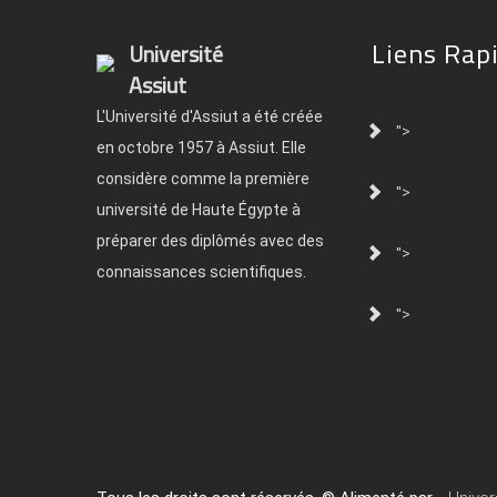
Liens Rap
Université
Assiut
L'Université d'Assiut a été créée
">
en octobre 1957 à Assiut. Elle
considère comme la première
">
université de Haute Égypte à
préparer des diplômés avec des
">
connaissances scientifiques.
">