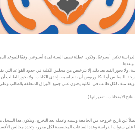
الدراسة ثلاثين أسبوعيًا، وتكون عطلة نصف السنة لمدة أسبوعين وفقًا للموعد ا
وبعدها.
اسة، ولا يجوز القيد بعد ذلك إلا بترخيص من مجلس الكلية في حدود القواعد التي ي
درجة الليسانس أو البكالوريوس أن يقيد اسمه بإحدى الكليات، ولا يجوز للطالب أن
، ويعد ملف لكل طالب في الكلية يحتوي على جميع الأوراق المتعلقة بالطالب وعلى
تائح الامتحانات ـ تقديراتها ).
لاً عن تاريخ خروجه من الجامعة وسببه وعمله بعد التخرج، ويتكون هذا السجل م
رراتها على سنوات الدراسة وعدد الساعات المخصصة لكل مقرر، وتحدد مجالس الأ