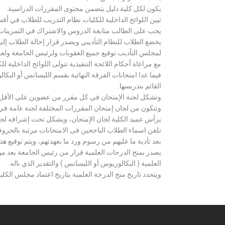
يكون لكل كلية دليل يتضمن محتوى المقررات الدراسية.
تبين اللوائح الداخلية للكليات نظام التدريب للطلاب في أق
يجب على الطالب متابعة الدروس والاشتراك في التمرينات الع
يخضع الطلاب للنظام التأديبي ويصدر قرار إحالة الطلاب إ
لمجلس التأديب توقيع جميع العقوبات ولرئيس الجامعة ولعميد
مع مراعاة أحكام اللائحة التنفيذية تتولى اللوائح الداخلية ل
فيما عدا امتحانات الفرقة النهائية بقسم الليسانس أو ال
القائم بتدريسها.
وتشكل لجنة الإمتحان في كل مقرر من عضوين على الأقل 
وتتكون من لجان إمتحان المقررات المختلفة لجنة عامة في
يرأس عميد الكلية لجان الإمتحان، ويشكل تحت إشرافه لجنة ا
تلعن اسماء الطلاب الناجحين فى الامتحانات مرتبة بالحروف ال
بعد تأدية ما عليهم من رسوم ورد ما بعهدتهم، ويتم توقيع ه
يصدر بمنح الدرجات العلمية قرار من رئيس الجامعة بعد مو
العلمية ( البكالوريوس أو الليسانس ) والتقدير الذي ناله.
ويتحدد تاريخ منح الدرجة العلمية بتاريخ اعتماد مجلس الكلية