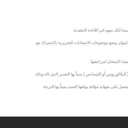
ة لكل منهم في اللائحة التنفيذية.
 ليتولى وضع موضوعات الامتحانات التحريرية بالاشتراك مع
ة الإمتحان لمراجعتها.
كالوريوس أو الليسانس ) مبيناً بها التقدير الذي ناله وذلك
 على شهادة مؤقتة يوقعها العميد مبيناً بها الدرجة