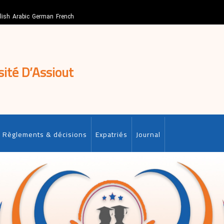
lish
Arabic
German
French
sité D’Assiout
Règlements & décisions
Expatriés
Journal