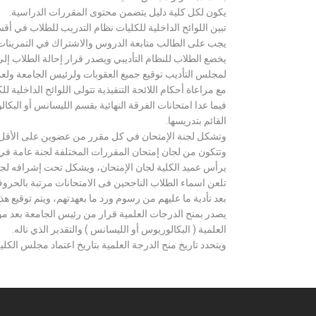
يكون لكل كلية دليل يتضمن محتوى المقررات الدراسية.
تبين اللوائح الداخلية للكليات نظام التدريب للطلاب في أق
يجب على الطالب متابعة الدروس والاشتراك في التمرينات الع
يخضع الطلاب للنظام التأديبي ويصدر قرار إحالة الطلاب إ
لمجلس التأديب توقيع جميع العقوبات ولرئيس الجامعة ولعميد
مع مراعاة أحكام اللائحة التنفيذية تتولى اللوائح الداخلية ل
فيما عدا امتحانات الفرقة النهائية بقسم الليسانس أو ال
القائم بتدريسها.
وتشكل لجنة الإمتحان في كل مقرر من عضوين على الأقل 
وتتكون من لجان إمتحان المقررات المختلفة لجنة عامة في
يرأس عميد الكلية لجان الإمتحان، ويشكل تحت إشرافه لجنة ا
تلعن اسماء الطلاب الناجحين فى الامتحانات مرتبة بالحروف ال
بعد تأدية ما عليهم من رسوم ورد ما بعهدتهم، ويتم توقيع ه
يصدر بمنح الدرجات العلمية قرار من رئيس الجامعة بعد مو
العلمية ( البكالوريوس أو الليسانس ) والتقدير الذي ناله.
ويتحدد تاريخ منح الدرجة العلمية بتاريخ اعتماد مجلس الكلية