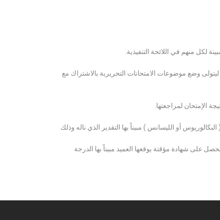
ة لكل منهم في اللائحة التنفيذية.
 ليتولى وضع موضوعات الامتحانات التحريرية بالاشتراك مع
ة الإمتحان لمراجعتها.
كالوريوس أو الليسانس ) مبيناً بها التقدير الذي ناله وذلك
 على شهادة مؤقتة يوقعها العميد مبيناً بها الدرجة