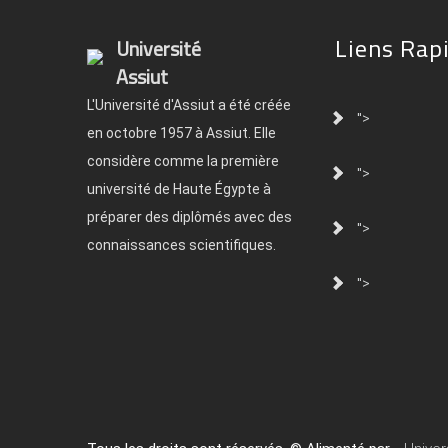
Liens Rap
Université
Assiut
L'Université d'Assiut a été créée
">
en octobre 1957 à Assiut. Elle
considère comme la première
">
université de Haute Égypte à
préparer des diplômés avec des
">
connaissances scientifiques.
">