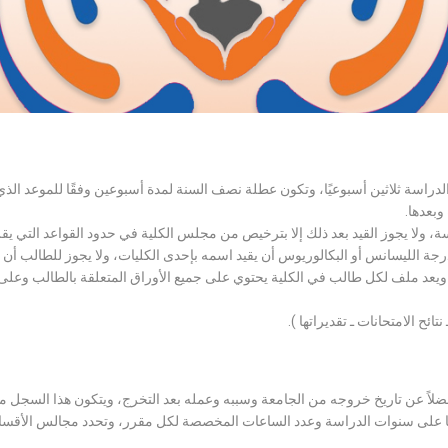
الدراسة ثلاثين أسبوعيًا، وتكون عطلة نصف السنة لمدة أسبوعين وفقًا للموعد ا
وبعدها.
اسة، ولا يجوز القيد بعد ذلك إلا بترخيص من مجلس الكلية في حدود القواعد التي ي
درجة الليسانس أو البكالوريوس أن يقيد اسمه بإحدى الكليات، ولا يجوز للطالب أن
، ويعد ملف لكل طالب في الكلية يحتوي على جميع الأوراق المتعلقة بالطالب وعلى
تائح الامتحانات ـ تقديراتها ).
لاً عن تاريخ خروجه من الجامعة وسببه وعمله بعد التخرج، ويتكون هذا السجل م
رراتها على سنوات الدراسة وعدد الساعات المخصصة لكل مقرر، وتحدد مجالس الأ