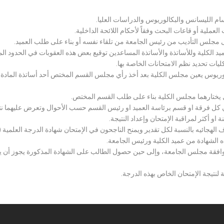
سام الليسانس والبكالوريوس والدراسات العليا.
ملية أو قاعات البحث وفقاً لأحكام اللائحة الداخلية.
لى مجلس التأديب من رئيس الجامعة من تلقاء نفسه أو بناء على طلب العميد.
 الكلية وللأساتذة والأساتذة المساعدين توقيع بعض هذه العقوبات في الحدود المبين
لكليات تحديد نظم الامتحانات الخاصة بها.
بكالوريوس يعين مجلس الكلية بعد أخذ رأي مجلس القسم المختص أحد أساتذة المادة
يختارهما مجلس الكلية بناء على طلب القسم المختص.
 كل فرقة او قسم برئاسة العميد او رئيس القسم حسب الأحوال وتعرض عليهما نتيج
و أكثر لمراقبة الإمتحان وإعداد النتيجة.
هجائيه بالنسبة لكل تقدير ويمنح الناجحون في الإمتحان شهادة الدرجة العلمية ( الب
ذه الشهادة من عميد الكلية ورئيس الجامعة.
افقة مجلس الجامعة، وإلى حين حصول الطالب على الشهادة المذكورة يجوز أن يحصل
 لنتيجة الإمتحان الخاص بهذه الدرجة.