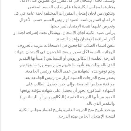
وتشكل لجنة الإمتحان في كل مقرر من عضوين على الأقل
يختارهما مجلس الكلية بناء على طلب القسم المختص.
وتتكون من لجان إمتحان المقررات المختلفة لجنة عامة في كل
فرقة او قسم برئاسة العميد او رئيس القسم حسب الأحوال
وتعرض عليهما نتيجة الإمتحان لمراجعتها.
يرأس عميد الكلية لجان الإمتحان، ويشكل تحت إشرافه لجنة او
أكثر لمراقبة الإمتحان وإعداد النتيجة.
تلعن اسماء الطلاب الناجحين فى الامتحانات مرتبة بالحروف
الهجائيه بالنسبة لكل تقدير ويمنح الناجحون في الإمتحان شهادة
الدرجة العلمية ( البكالوريوس أو الليسانس ) مبيناً بها التقدير
الذي ناله وذلك بعد تأدية ما عليهم من رسوم ورد ما بعهدتهم،
ويتم توقيع هذه الشهادة من عميد الكلية ورئيس الجامعة.
يصدر بمنح الدرجات العلمية قرار من رئيس الجامعة بعد
موافقة مجلس الجامعة، وإلى حين حصول الطالب على
الشهادة المذكورة يجوز أن يحصل على شهادة مؤقتة يوقعها
العميد مبيناً بها الدرجة العلمية ( البكالوريوس أو الليسانس )
والتقدير الذي ناله.
ويتحدد تاريخ منح الدرجة العلمية بتاريخ اعتماد مجلس الكلية
لنتيجة الإمتحان الخاص بهذه الدرجة.