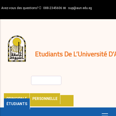
Aller
Avez-vous des questions?
088-2345606
sup@aun.edu.eg
au
contenu
N-
principal
Home
Règlements
&
décisions
Expatriés
Journal
Etudiants De L’Université D’
Rechercher
PRINCIPALE
PERSONNELLE
ÉTUDIANTS