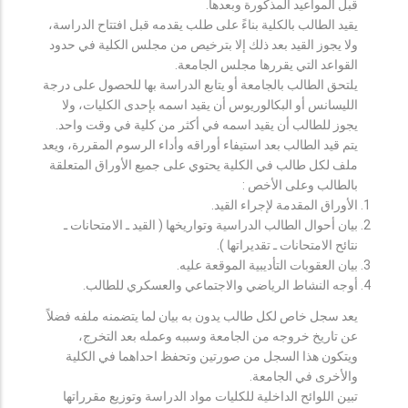
قبل المواعيد المذكورة وبعدها.
يقيد الطالب بالكلية بناءً على طلب يقدمه قبل افتتاح الدراسة،
ولا يجوز القيد بعد ذلك إلا بترخيص من مجلس الكلية في حدود
القواعد التي يقررها مجلس الجامعة.
يلتحق الطالب بالجامعة أو يتابع الدراسة بها للحصول على درجة
الليسانس أو البكالوريوس أن يقيد اسمه بإحدى الكليات، ولا
يجوز للطالب أن يقيد اسمه في أكثر من كلية في وقت واحد.
يتم قيد الطالب بعد استيفاء أوراقه وأداء الرسوم المقررة، ويعد
ملف لكل طالب في الكلية يحتوي على جميع الأوراق المتعلقة
بالطالب وعلى الأخص :
الأوراق المقدمة لإجراء القيد.
بيان أحوال الطالب الدراسية وتواريخها ( القيد ـ الامتحانات ـ
نتائح الامتحانات ـ تقديراتها ).
بيان العقوبات التأديبية الموقعة عليه.
أوجه النشاط الرياضي والاجتماعي والعسكري للطالب.
يعد سجل خاص لكل طالب يدون به بيان لما يتضمنه ملفه فضلاً
عن تاريخ خروجه من الجامعة وسببه وعمله بعد التخرج،
ويتكون هذا السجل من صورتين وتحفظ احداهما في الكلية
والأخرى في الجامعة.
تبين اللوائح الداخلية للكليات مواد الدراسة وتوزيع مقرراتها