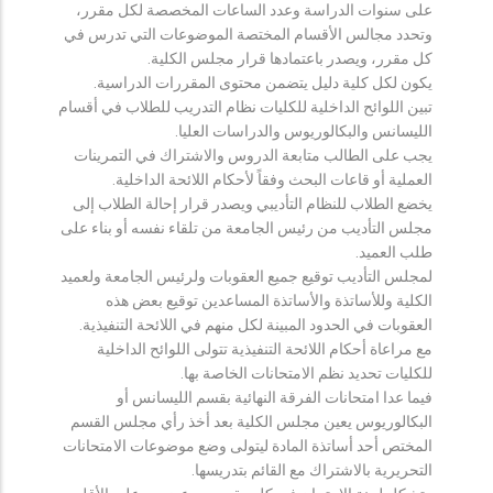
على سنوات الدراسة وعدد الساعات المخصصة لكل مقرر،
وتحدد مجالس الأقسام المختصة الموضوعات التي تدرس في
كل مقرر، ويصدر باعتمادها قرار مجلس الكلية.
يكون لكل كلية دليل يتضمن محتوى المقررات الدراسية.
تبين اللوائح الداخلية للكليات نظام التدريب للطلاب في أقسام
الليسانس والبكالوريوس والدراسات العليا.
يجب على الطالب متابعة الدروس والاشتراك في التمرينات
العملية أو قاعات البحث وفقاً لأحكام اللائحة الداخلية.
يخضع الطلاب للنظام التأديبي ويصدر قرار إحالة الطلاب إلى
مجلس التأديب من رئيس الجامعة من تلقاء نفسه أو بناء على
طلب العميد.
لمجلس التأديب توقيع جميع العقوبات ولرئيس الجامعة ولعميد
الكلية وللأساتذة والأساتذة المساعدين توقيع بعض هذه
العقوبات في الحدود المبينة لكل منهم في اللائحة التنفيذية.
مع مراعاة أحكام اللائحة التنفيذية تتولى اللوائح الداخلية
للكليات تحديد نظم الامتحانات الخاصة بها.
فيما عدا امتحانات الفرقة النهائية بقسم الليسانس أو
البكالوريوس يعين مجلس الكلية بعد أخذ رأي مجلس القسم
المختص أحد أساتذة المادة ليتولى وضع موضوعات الامتحانات
التحريرية بالاشتراك مع القائم بتدريسها.