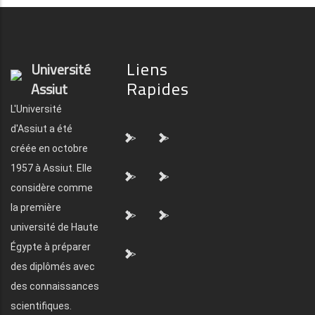
Liens
Université
Rapides
Assiut
L'Université
d'Assiut a été
">
">
créée en octobre
1957 à Assiut. Elle
">
">
considère comme
la première
">
">
université de Haute
Égypte à préparer
">
des diplômés avec
des connaissances
scientifiques.