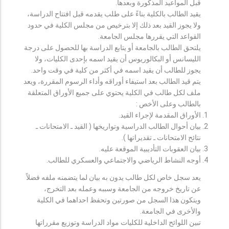
قبل المواعيد المذكورة وبعدها.
يقيد الطالب بالكلية بناءً على طلب يقدمه قبل افتتاح الدراسة،
ولا يجوز القيد بعد ذلك إلا بترخيص من مجلس الكلية في حدود
القواعد التي يقررها مجلس الجامعة.
يلتحق الطالب بالجامعة أو يتابع الدراسة بها للحصول على درجة
الليسانس أو البكالوريوس أن يقيد اسمه بإحدى الكليات، ولا
يجوز للطالب أن يقيد اسمه في أكثر من كلية في وقت واحد.
يتم قيد الطالب بعد استيفاء أوراقه وأداء الرسوم المقررة، ويعد
ملف لكل طالب في الكلية يحتوي على جميع الأوراق المتعلقة
بالطالب وعلى الأخص :
الأوراق المقدمة لإجراء القيد.
بيان أحوال الطالب الدراسية وتواريخها ( القيد ـ الامتحانات ـ
نتائح الامتحانات ـ تقديراتها ).
بيان العقوبات التأديبية الموقعة عليه.
أوجه النشاط الرياضي والاجتماعي والعسكري للطالب.
يعد سجل خاص لكل طالب يدون به بيان لما يتضمنه ملفه فضلاً
عن تاريخ خروجه من الجامعة وسببه وعمله بعد التخرج،
ويتكون هذا السجل من صورتين وتحفظ احداهما في الكلية
والأخرى في الجامعة.
تبين اللوائح الداخلية للكليات مواد الدراسة وتوزيع مقرراتها