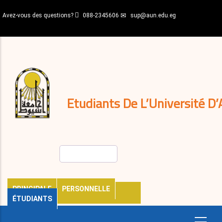
Aller
Avez-vous des questions?
088-2345606
sup@aun.edu.eg
au
contenu
N-
principal
Home
Règlements
&
décisions
Expatriés
Journal
Etudiants De L’Université D’
Rechercher
PRINCIPALE
PERSONNELLE
ÉTUDIANTS