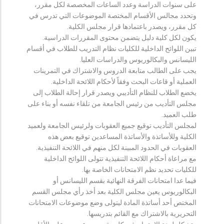
على سنوات الدراسة وعدد الساعات المخصصة لكل مقرر،
وتحدد مجالس الأقسام المختصة الموضوعات التي تدرس في
كل مقرر، ويصدر باعتمادها قرار مجلس الكلية.
يكون لكل كلية دليل يتضمن محتوى المقررات الدراسية.
تبين اللوائح الداخلية للكليات نظام التدريب للطلاب في أقسام
الليسانس والبكالوريوس والدراسات العليا.
يجب على الطالب متابعة الدروس والاشتراك في التمرينات
العملية أو قاعات البحث وفقاً لأحكام اللائحة الداخلية.
يخضع الطلاب للنظام التأديبي ويصدر قرار إحالة الطلاب إلى
مجلس التأديب من رئيس الجامعة من تلقاء نفسه أو بناء على
طلب العميد.
لمجلس التأديب توقيع جميع العقوبات ولرئيس الجامعة ولعميد
الكلية وللأساتذة والأساتذة المساعدين توقيع بعض هذه
العقوبات في الحدود المبينة لكل منهم في اللائحة التنفيذية.
مع مراعاة أحكام اللائحة التنفيذية تتولى اللوائح الداخلية
للكليات تحديد نظم الامتحانات الخاصة بها.
فيما عدا امتحانات الفرقة النهائية بقسم الليسانس أو
البكالوريوس يعين مجلس الكلية بعد أخذ رأي مجلس القسم
المختص أحد أساتذة المادة ليتولى وضع موضوعات الامتحانات
التحريرية بالاشتراك مع القائم بتدريسها.