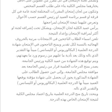
وتشكل لجنة الإمتحان في كل مقرر من عضوين على الأقل
يختارهما مجلس الكلية بناء على طلب القسم المختص.
وتتكون من لجان إمتحان المقررات المختلفة لجنة عامة في كل
فرقة او قسم برئاسة العميد او رئيس القسم حسب الأحوال
وتعرض عليهما نتيجة الإمتحان لمراجعتها.
يرأس عميد الكلية لجان الإمتحان، ويشكل تحت إشرافه لجنة او
أكثر لمراقبة الإمتحان وإعداد النتيجة.
تلعن اسماء الطلاب الناجحين فى الامتحانات مرتبة بالحروف
الهجائيه بالنسبة لكل تقدير ويمنح الناجحون في الإمتحان شهادة
الدرجة العلمية ( البكالوريوس أو الليسانس ) مبيناً بها التقدير
الذي ناله وذلك بعد تأدية ما عليهم من رسوم ورد ما بعهدتهم،
ويتم توقيع هذه الشهادة من عميد الكلية ورئيس الجامعة.
يصدر بمنح الدرجات العلمية قرار من رئيس الجامعة بعد
موافقة مجلس الجامعة، وإلى حين حصول الطالب على
الشهادة المذكورة يجوز أن يحصل على شهادة مؤقتة يوقعها
العميد مبيناً بها الدرجة العلمية ( البكالوريوس أو الليسانس )
والتقدير الذي ناله.
ويتحدد تاريخ منح الدرجة العلمية بتاريخ اعتماد مجلس الكلية
لنتيجة الإمتحان الخاص بهذه الدرجة.