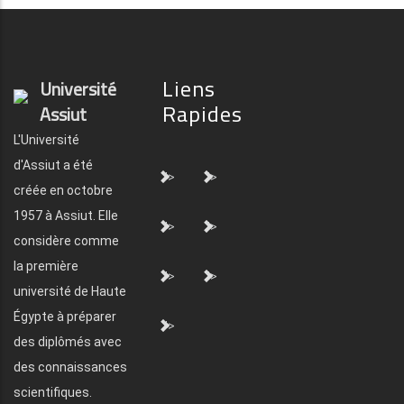
Liens
Université
Rapides
Assiut
L'Université
d'Assiut a été
">
">
créée en octobre
1957 à Assiut. Elle
">
">
considère comme
la première
">
">
université de Haute
Égypte à préparer
">
des diplômés avec
des connaissances
scientifiques.