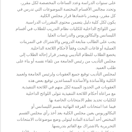
على سنوات الدراسة وعدد الساعات المخصصة لكل مقرر،
وتحدد مجالس الأقسام المختصة الموضوعات التي تدرس في
كل مقرر، ويصدر باعتمادها قرار مجلس الكلية.
يكون لكل كلية دليل يتضمن محتوى المقررات الدراسية.
تبين اللوائح الداخلية للكليات نظام التدريب للطلاب في أقسام
الليسانس والبكالوريوس والدراسات العليا.
يجب على الطالب متابعة الدروس والاشتراك في التمرينات
العملية أو قاعات البحث وفقاً لأحكام اللائحة الداخلية.
يخضع الطلاب للنظام التأديبي ويصدر قرار إحالة الطلاب إلى
مجلس التأديب من رئيس الجامعة من تلقاء نفسه أو بناء على
طلب العميد.
لمجلس التأديب توقيع جميع العقوبات ولرئيس الجامعة ولعميد
الكلية وللأساتذة والأساتذة المساعدين توقيع بعض هذه
العقوبات في الحدود المبينة لكل منهم في اللائحة التنفيذية.
مع مراعاة أحكام اللائحة التنفيذية تتولى اللوائح الداخلية
للكليات تحديد نظم الامتحانات الخاصة بها.
فيما عدا امتحانات الفرقة النهائية بقسم الليسانس أو
البكالوريوس يعين مجلس الكلية بعد أخذ رأي مجلس القسم
المختص أحد أساتذة المادة ليتولى وضع موضوعات الامتحانات
التحريرية بالاشتراك مع القائم بتدريسها.