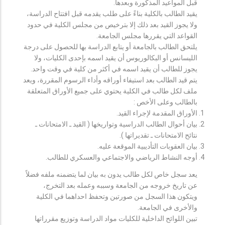
قبل المواعيد المذكورة وبعدها.
يقيد الطالب بالكلية بناءً على طلب يقدمه قبل افتتاح الدراسة،
ولا يجوز القيد بعد ذلك إلا بترخيص من مجلس الكلية في حدود
القواعد التي يقررها مجلس الجامعة.
يلتحق الطالب بالجامعة أو يتابع الدراسة بها للحصول على درجة
الليسانس أو البكالوريوس أن يقيد اسمه بإحدى الكليات، ولا
يجوز للطالب أن يقيد اسمه في أكثر من كلية في وقت واحد.
يتم قيد الطالب بعد استيفاء أوراقه وأداء الرسوم المقررة، ويعد
ملف لكل طالب في الكلية يحتوي على جميع الأوراق المتعلقة
بالطالب وعلى الأخص :
الأوراق المقدمة لإجراء القيد.
بيان أحوال الطالب الدراسية وتواريخها ( القيد ـ الامتحانات ـ
نتائح الامتحانات ـ تقديراتها ).
بيان العقوبات التأديبية الموقعة عليه.
أوجه النشاط الرياضي والاجتماعي والعسكري للطالب.
يعد سجل خاص لكل طالب يدون به بيان لما يتضمنه ملفه فضلاً
عن تاريخ خروجه من الجامعة وسببه وعمله بعد التخرج،
ويتكون هذا السجل من صورتين وتحفظ احداهما في الكلية
والأخرى في الجامعة.
تبين اللوائح الداخلية للكليات مواد الدراسة وتوزيع مقرراتها