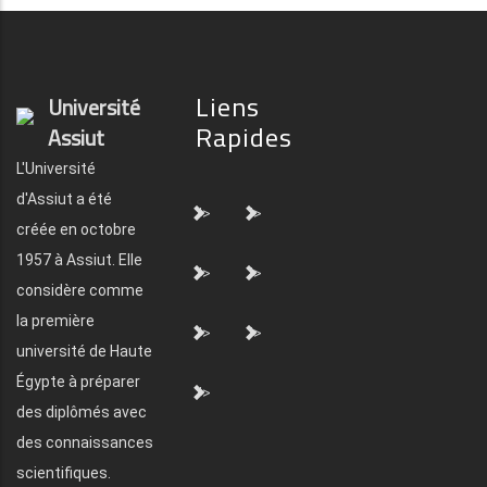
Liens
Université
Rapides
Assiut
L'Université
d'Assiut a été
">
">
créée en octobre
1957 à Assiut. Elle
">
">
considère comme
la première
">
">
université de Haute
Égypte à préparer
">
des diplômés avec
des connaissances
scientifiques.