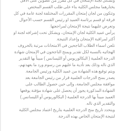
وتشكل لجنة الإمتحان في كل مقرر من عضوين على الأقل
يختارهما مجلس الكلية بناء على طلب القسم المختص.
وتتكون من لجان إمتحان المقررات المختلفة لجنة عامة في كل
فرقة او قسم برئاسة العميد او رئيس القسم حسب الأحوال
وتعرض عليهما نتيجة الإمتحان لمراجعتها.
يرأس عميد الكلية لجان الإمتحان، ويشكل تحت إشرافه لجنة او
أكثر لمراقبة الإمتحان وإعداد النتيجة.
تلعن اسماء الطلاب الناجحين فى الامتحانات مرتبة بالحروف
الهجائيه بالنسبة لكل تقدير ويمنح الناجحون في الإمتحان شهادة
الدرجة العلمية ( البكالوريوس أو الليسانس ) مبيناً بها التقدير
الذي ناله وذلك بعد تأدية ما عليهم من رسوم ورد ما بعهدتهم،
ويتم توقيع هذه الشهادة من عميد الكلية ورئيس الجامعة.
يصدر بمنح الدرجات العلمية قرار من رئيس الجامعة بعد
موافقة مجلس الجامعة، وإلى حين حصول الطالب على
الشهادة المذكورة يجوز أن يحصل على شهادة مؤقتة يوقعها
العميد مبيناً بها الدرجة العلمية ( البكالوريوس أو الليسانس )
والتقدير الذي ناله.
ويتحدد تاريخ منح الدرجة العلمية بتاريخ اعتماد مجلس الكلية
لنتيجة الإمتحان الخاص بهذه الدرجة.