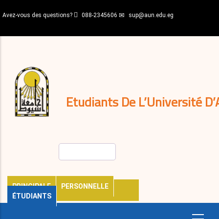
Aller
Avez-vous des questions?
088-2345606
sup@aun.edu.eg
au
contenu
N-
principal
Home
Règlements
&
décisions
Expatriés
Journal
Etudiants De L’Université D’
Rechercher
PRINCIPALE
PERSONNELLE
ÉTUDIANTS