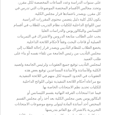
على سنوات الدراسة وعدد الساعات المخصصة لكل مقرر،
وتحدد مجالس الأقسام المختصة الموضوعات التي تدرس في
كل مقرر، ويصدر باعتمادها قرار مجلس الكلية.
يكون لكل كلية دليل يتضمن محتوى المقررات الدراسية.
تبين اللوائح الداخلية للكليات نظام التدريب للطلاب في أقسام
الليسانس والبكالوريوس والدراسات العليا.
يجب على الطالب متابعة الدروس والاشتراك في التمرينات
العملية أو قاعات البحث وفقاً لأحكام اللائحة الداخلية.
يخضع الطلاب للنظام التأديبي ويصدر قرار إحالة الطلاب إلى
مجلس التأديب من رئيس الجامعة من تلقاء نفسه أو بناء على
طلب العميد.
لمجلس التأديب توقيع جميع العقوبات ولرئيس الجامعة ولعميد
الكلية وللأساتذة والأساتذة المساعدين توقيع بعض هذه
العقوبات في الحدود المبينة لكل منهم في اللائحة التنفيذية.
مع مراعاة أحكام اللائحة التنفيذية تتولى اللوائح الداخلية
للكليات تحديد نظم الامتحانات الخاصة بها.
فيما عدا امتحانات الفرقة النهائية بقسم الليسانس أو
البكالوريوس يعين مجلس الكلية بعد أخذ رأي مجلس القسم
المختص أحد أساتذة المادة ليتولى وضع موضوعات الامتحانات
التحريرية بالاشتراك مع القائم بتدريسها.