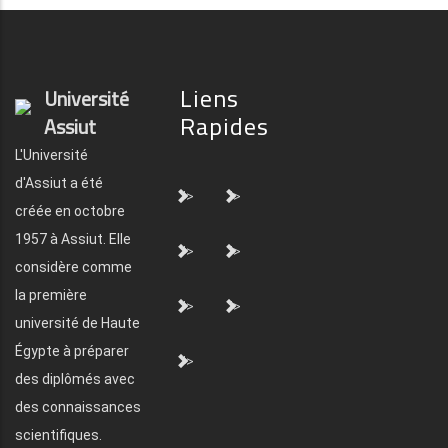
Liens
Université
Rapides
Assiut
L'Université
d'Assiut a été
">
">
créée en octobre
1957 à Assiut. Elle
">
">
considère comme
la première
">
">
université de Haute
Égypte à préparer
">
des diplômés avec
des connaissances
scientifiques.