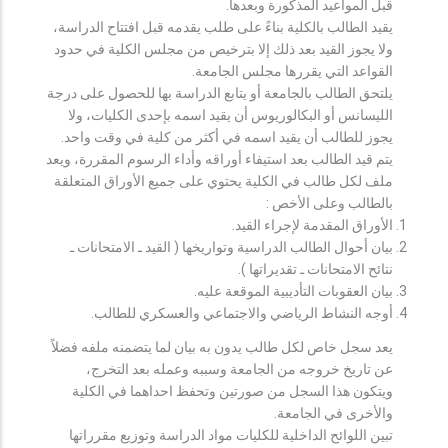
قبل المواعيد المذكورة وبعدها.
يقيد الطالب بالكلية بناءً على طلب يقدمه قبل افتتاح الدراسة،
ولا يجوز القيد بعد ذلك إلا بترخيص من مجلس الكلية في حدود
القواعد التي يقررها مجلس الجامعة.
يلتحق الطالب بالجامعة أو يتابع الدراسة بها للحصول على درجة
الليسانس أو البكالوريوس أن يقيد اسمه بإحدى الكليات، ولا
يجوز للطالب أن يقيد اسمه في أكثر من كلية في وقت واحد.
يتم قيد الطالب بعد استيفاء أوراقه وأداء الرسوم المقررة، ويعد
ملف لكل طالب في الكلية يحتوي على جميع الأوراق المتعلقة
بالطالب وعلى الأخص :
الأوراق المقدمة لإجراء القيد.
بيان أحوال الطالب الدراسية وتواريخها ( القيد ـ الامتحانات ـ
نتائح الامتحانات ـ تقديراتها ).
بيان العقوبات التأديبية الموقعة عليه.
أوجه النشاط الرياضي والاجتماعي والعسكري للطالب.
يعد سجل خاص لكل طالب يدون به بيان لما يتضمنه ملفه فضلاً
عن تاريخ خروجه من الجامعة وسببه وعمله بعد التخرج،
ويتكون هذا السجل من صورتين وتحفظ احداهما في الكلية
والأخرى في الجامعة.
تبين اللوائح الداخلية للكليات مواد الدراسة وتوزيع مقرراتها