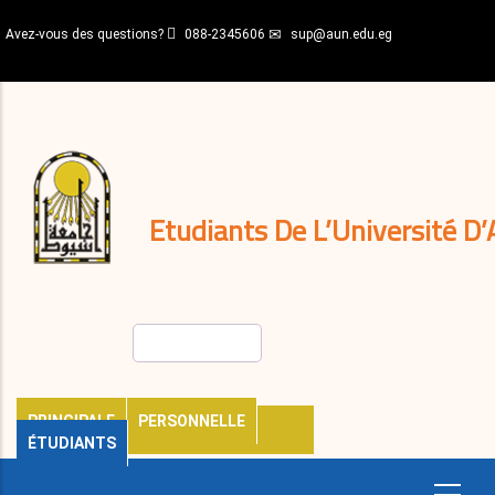
Aller
Avez-vous des questions?
088-2345606
sup@aun.edu.eg
au
contenu
N-
principal
Home
Règlements
&
décisions
Expatriés
Journal
Etudiants De L’Université D’
Rechercher
PRINCIPALE
PERSONNELLE
ÉTUDIANTS