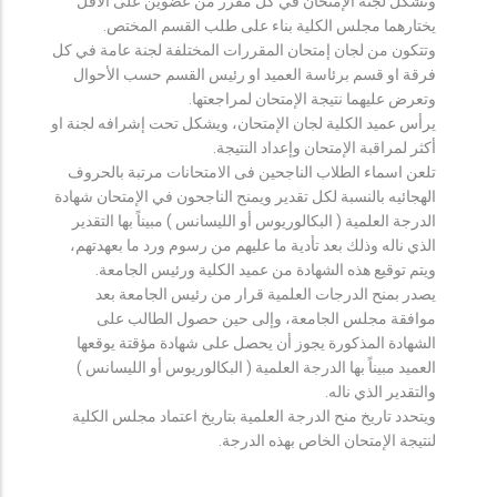
وتشكل لجنة الإمتحان في كل مقرر من عضوين على الأقل
يختارهما مجلس الكلية بناء على طلب القسم المختص.
وتتكون من لجان إمتحان المقررات المختلفة لجنة عامة في كل
فرقة او قسم برئاسة العميد او رئيس القسم حسب الأحوال
وتعرض عليهما نتيجة الإمتحان لمراجعتها.
يرأس عميد الكلية لجان الإمتحان، ويشكل تحت إشرافه لجنة او
أكثر لمراقبة الإمتحان وإعداد النتيجة.
تلعن اسماء الطلاب الناجحين فى الامتحانات مرتبة بالحروف
الهجائيه بالنسبة لكل تقدير ويمنح الناجحون في الإمتحان شهادة
الدرجة العلمية ( البكالوريوس أو الليسانس ) مبيناً بها التقدير
الذي ناله وذلك بعد تأدية ما عليهم من رسوم ورد ما بعهدتهم،
ويتم توقيع هذه الشهادة من عميد الكلية ورئيس الجامعة.
يصدر بمنح الدرجات العلمية قرار من رئيس الجامعة بعد
موافقة مجلس الجامعة، وإلى حين حصول الطالب على
الشهادة المذكورة يجوز أن يحصل على شهادة مؤقتة يوقعها
العميد مبيناً بها الدرجة العلمية ( البكالوريوس أو الليسانس )
والتقدير الذي ناله.
ويتحدد تاريخ منح الدرجة العلمية بتاريخ اعتماد مجلس الكلية
لنتيجة الإمتحان الخاص بهذه الدرجة.