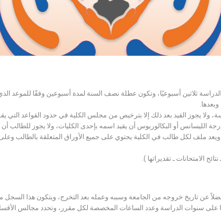
الدراسة ثلاثين أسبوعيًا، وتكون عطلة نصف السنة لمدة أسبوعين وفقًا للموعد ا
وبعدها.
اسة، ولا يجوز القيد بعد ذلك إلا بترخيص من مجلس الكلية في حدود القواعد التي ي
درجة الليسانس أو البكالوريوس أن يقيد اسمه بإحدى الكليات، ولا يجوز للطالب أن
، ويعد ملف لكل طالب في الكلية يحتوي على جميع الأوراق المتعلقة بالطالب وعلى
تائح الامتحانات ـ تقديراتها ).
لاً عن تاريخ خروجه من الجامعة وسببه وعمله بعد التخرج، ويتكون هذا السجل م
رراتها على سنوات الدراسة وعدد الساعات المخصصة لكل مقرر، وتحدد مجالس الأ