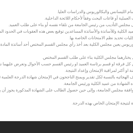
سام الليسانس والبكالوريوس والدراسات العليا.
ملية أو قاعات البحث وفقاً لأحكام اللائحة الداخلية.
لى مجلس التأديب من رئيس الجامعة من تلقاء نفسه أو بناء على طلب العميد.
 الكلية وللأساتذة والأساتذة المساعدين توقيع بعض هذه العقوبات في الحدود المبين
لكليات تحديد نظم الامتحانات الخاصة بها.
بكالوريوس يعين مجلس الكلية بعد أخذ رأي مجلس القسم المختص أحد أساتذة المادة
يختارهما مجلس الكلية بناء على طلب القسم المختص.
 كل فرقة او قسم برئاسة العميد او رئيس القسم حسب الأحوال وتعرض عليهما نتيج
و أكثر لمراقبة الإمتحان وإعداد النتيجة.
هجائيه بالنسبة لكل تقدير ويمنح الناجحون في الإمتحان شهادة الدرجة العلمية ( الب
ذه الشهادة من عميد الكلية ورئيس الجامعة.
افقة مجلس الجامعة، وإلى حين حصول الطالب على الشهادة المذكورة يجوز أن يحصل
 لنتيجة الإمتحان الخاص بهذه الدرجة.