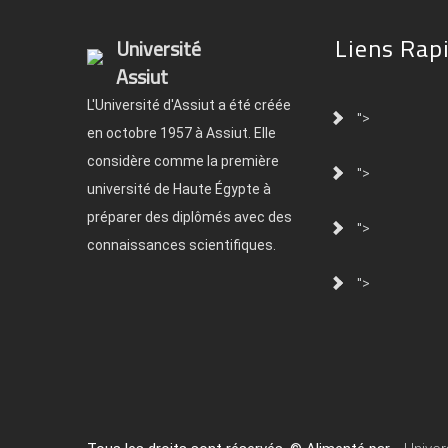
Liens Rap
Université
Assiut
L'Université d'Assiut a été créée
">
en octobre 1957 à Assiut. Elle
considère comme la première
">
université de Haute Égypte à
préparer des diplômés avec des
">
connaissances scientifiques.
">