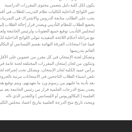
يكون لكل كلية دليل يتضمن محتوى المقررات الدراسية.
تبين اللوائح الداخلية للكليات نظام التدريب للطلاب في أق
يجب على الطالب متابعة الدروس والاشتراك في التمرينات الع
يخضع الطلاب للنظام التأديبي ويصدر قرار إحالة الطلاب إ
لمجلس التأديب توقيع جميع العقوبات ولرئيس الجامعة ولعميد
مع مراعاة أحكام اللائحة التنفيذية تتولى اللوائح الداخلية ل
فيما عدا امتحانات الفرقة النهائية بقسم الليسانس أو ال
القائم بتدريسها.
وتشكل لجنة الإمتحان في كل مقرر من عضوين على الأقل 
وتتكون من لجان إمتحان المقررات المختلفة لجنة عامة في
يرأس عميد الكلية لجان الإمتحان، ويشكل تحت إشرافه لجنة ا
تلعن اسماء الطلاب الناجحين فى الامتحانات مرتبة بالحروف ال
بعد تأدية ما عليهم من رسوم ورد ما بعهدتهم، ويتم توقيع ه
يصدر بمنح الدرجات العلمية قرار من رئيس الجامعة بعد مو
العلمية ( البكالوريوس أو الليسانس ) والتقدير الذي ناله.
ويتحدد تاريخ منح الدرجة العلمية بتاريخ اعتماد مجلس الكلية