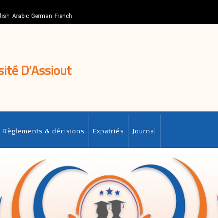
lish
Arabic
German
French
sité D’Assiout
Règlements & décisions
Expatriés
Journal