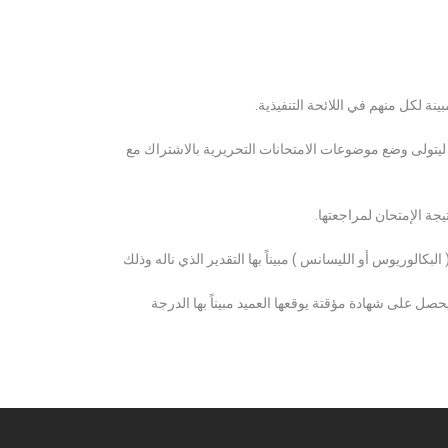
ة لكل منهم في اللائحة التنفيذية.
 ليتولى وضع موضوعات الامتحانات التحريرية بالاشتراك مع
ة الإمتحان لمراجعتها.
كالوريوس أو الليسانس ) مبيناً بها التقدير الذي ناله وذلك
 على شهادة مؤقتة يوقعها العميد مبيناً بها الدرجة